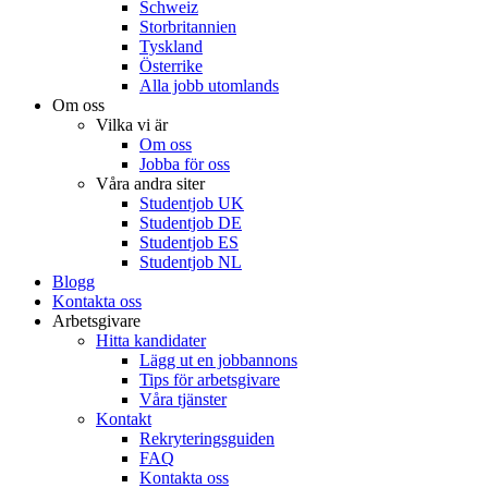
Schweiz
Storbritannien
Tyskland
Österrike
Alla jobb utomlands
Om oss
Vilka vi är
Om oss
Jobba för oss
Våra andra siter
Studentjob UK
Studentjob DE
Studentjob ES
Studentjob NL
Blogg
Kontakta oss
Arbetsgivare
Hitta kandidater
Lägg ut en jobbannons
Tips för arbetsgivare
Våra tjänster
Kontakt
Rekryteringsguiden
FAQ
Kontakta oss