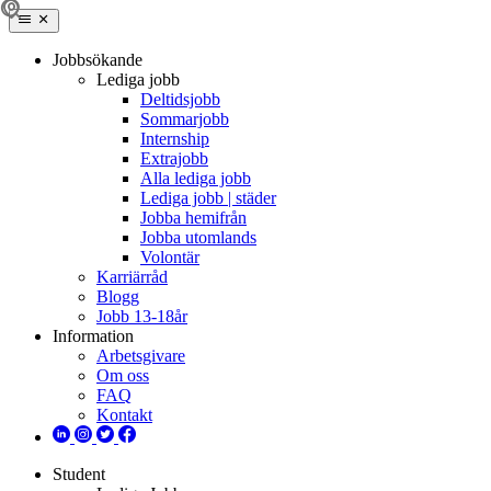
Jobbsökande
Lediga jobb
Deltidsjobb
Sommarjobb
Internship
Extrajobb
Alla lediga jobb
Lediga jobb | städer
Jobba hemifrån
Jobba utomlands
Volontär
Karriärråd
Blogg
Jobb 13-18år
Information
Arbetsgivare
Om oss
FAQ
Kontakt
Student