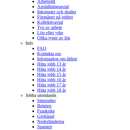
Arbetsrätt
Anställningsavtal
Inkomster och skatter
Förmåner på jobbet
Kollektivavtal
Typ av arbete
Lön efter yrke
Olika typer av lön
Info
FAQ
Kontakta oss
Information om åldrar
Hitta jobb 13 år
Hitta jobb 14 år
Hitta jobb 15 år
Hitta jobb 16 år
Hitta jobb 17 år
Hitta jobb 18 år
Jobba utomlands
Stipendier
Belgien
Frankrike
Grekland
Nederländerna
Spanien