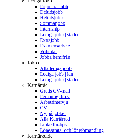
Lediga Jobb
Populära Jobb
Deltidsjobb
Heltidsjobb
Sommarjobb
Internship
Lediga jobb | städer
Extrajobb
Examensarbete
Volontär
Jobba hemifrån
Jobba
Alla lediga jobb
Lediga jobb | län
Lediga jobb | städer
Karriärråd
Gratis CV-mall
Personligt brev
Arbetsintervju
CV
Ny på jobbet
Alla Karriärråd
LinkedIn-tips
Lönesamtal och löneförhandling
Karriärguide