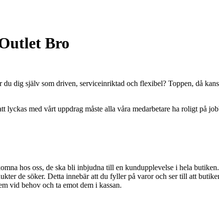
Outlet Bro
 du dig själv som driven, serviceinriktad och flexibel? Toppen, då kanske
r att lyckas med vårt uppdrag måste alla våra medarbetare ha roligt på jo
komna hos oss, de ska bli inbjudna till en kundupplevelse i hela butike
ukter de söker. Detta innebär att du fyller på varor och ser till att butike
 dem vid behov och ta emot dem i kassan.