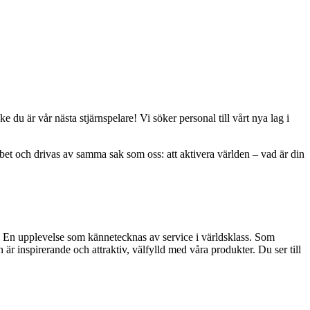
 du är vår nästa stjärnspelare! Vi söker personal till vårt nya lag i
bbet och drivas av samma sak som oss: att aktivera världen – vad är din
n. En upplevelse som kännetecknas av service i världsklass. Som
n är inspirerande och attraktiv, välfylld med våra produkter. Du ser till