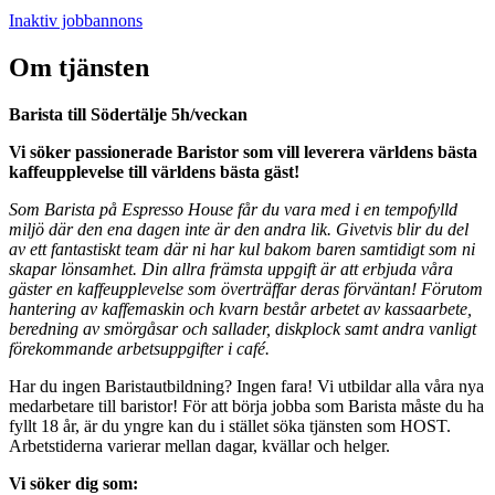
Inaktiv jobbannons
Om tjänsten
Barista till Södertälje 5h/veckan
Vi söker passionerade Baristor som vill leverera världens bästa
kaffeupplevelse till världens bästa gäst!
Som Barista på Espresso House får du vara med i en tempofylld
miljö där den ena dagen inte är den andra lik. Givetvis blir du del
av ett fantastiskt team där ni har kul bakom baren samtidigt som ni
skapar lönsamhet. Din allra främsta uppgift är att erbjuda våra
gäster en kaffeupplevelse som överträffar deras förväntan! Förutom
hantering av kaffemaskin och kvarn består arbetet av kassaarbete,
beredning av smörgåsar och sallader, diskplock samt andra vanligt
förekommande arbetsuppgifter i café.
Har du ingen Baristautbildning? Ingen fara! Vi utbildar alla våra nya
medarbetare till baristor! För att börja jobba som Barista måste du ha
fyllt 18 år, är du yngre kan du i stället söka tjänsten som HOST.
Arbetstiderna varierar mellan dagar, kvällar och helger.
Vi söker dig som: