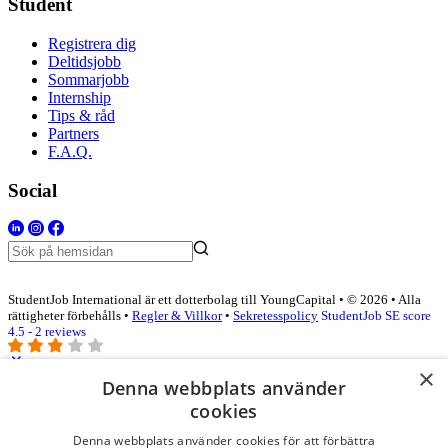
Student
Registrera dig
Deltidsjobb
Sommarjobb
Internship
Tips & råd
Partners
F.A.Q.
Social
StudentJob International är ett dotterbolag till YoungCapital • © 2026 • Alla
rättigheter förbehålls •
Regler & Villkor
•
Sekretesspolicy
StudentJob SE score
4.5 - 2 reviews
×
Denna webbplats använder
Logga in som företag
cookies
Denna webbplats använder cookies för att förbättra
E-post
*