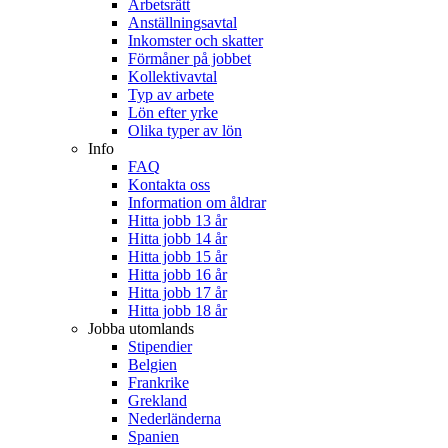
Arbetsrätt
Anställningsavtal
Inkomster och skatter
Förmåner på jobbet
Kollektivavtal
Typ av arbete
Lön efter yrke
Olika typer av lön
Info
FAQ
Kontakta oss
Information om åldrar
Hitta jobb 13 år
Hitta jobb 14 år
Hitta jobb 15 år
Hitta jobb 16 år
Hitta jobb 17 år
Hitta jobb 18 år
Jobba utomlands
Stipendier
Belgien
Frankrike
Grekland
Nederländerna
Spanien