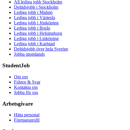
All lediga jobb Stockholm
Deltidsjobb i Stockholm
Lediga jobb i Malmö
Lediga jobb i Västerås
Lediga jobb i Jönköping
Lediga jobb i Borås
Lediga jobb i Helsingborg
Lediga jobb i Linköping
Lediga jobb i Karlstad
Deltidsjobb över hela Sverige
Jobba utomlands
StudentJob
Om oss
Frågor & Svar
Kontakta oss
Jobba för oss
Arbetsgivare
Hitta personal
Företagsprofil