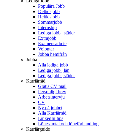
Lediga Jobb
Populära Jobb
Deltidsjobb
Heltidsjobb
Sommarjobb
Internship
Lediga jobb | städer
Extrajobb
Examensarbete
Volontär
Jobba hemifrån
Jobba
Alla lediga jobb
Lediga jobb | län
Lediga jobb | städer
Karriärråd
Gratis CV-mall
Personligt brev
Arbetsintervju
CV
Ny på jobbet
Alla Karriärråd
LinkedIn-tips
Lönesamtal och löneförhandling
Karriärguide