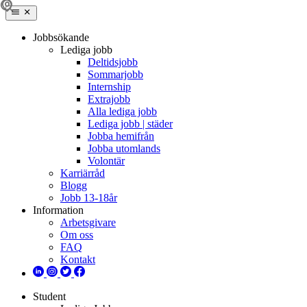
Jobbsökande
Lediga jobb
Deltidsjobb
Sommarjobb
Internship
Extrajobb
Alla lediga jobb
Lediga jobb | städer
Jobba hemifrån
Jobba utomlands
Volontär
Karriärråd
Blogg
Jobb 13-18år
Information
Arbetsgivare
Om oss
FAQ
Kontakt
Student