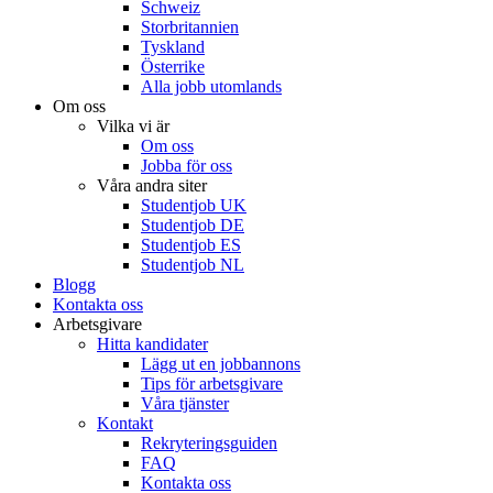
Schweiz
Storbritannien
Tyskland
Österrike
Alla jobb utomlands
Om oss
Vilka vi är
Om oss
Jobba för oss
Våra andra siter
Studentjob UK
Studentjob DE
Studentjob ES
Studentjob NL
Blogg
Kontakta oss
Arbetsgivare
Hitta kandidater
Lägg ut en jobbannons
Tips för arbetsgivare
Våra tjänster
Kontakt
Rekryteringsguiden
FAQ
Kontakta oss