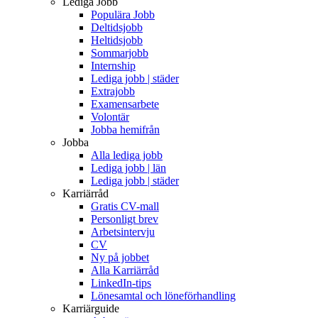
Lediga Jobb
Populära Jobb
Deltidsjobb
Heltidsjobb
Sommarjobb
Internship
Lediga jobb | städer
Extrajobb
Examensarbete
Volontär
Jobba hemifrån
Jobba
Alla lediga jobb
Lediga jobb | län
Lediga jobb | städer
Karriärråd
Gratis CV-mall
Personligt brev
Arbetsintervju
CV
Ny på jobbet
Alla Karriärråd
LinkedIn-tips
Lönesamtal och löneförhandling
Karriärguide