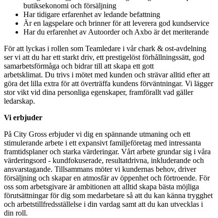
butiksekonomi och försäljning
Har tidigare erfarenhet av ledande befattning
Är en lagspelare och brinner för att leverera god kundservice
Har du erfarenhet av Autoorder och Axbo är det meriterande
För att lyckas i rollen som Teamledare i vår chark & ost-avdelning
ser vi att du har ett starkt driv, ett prestigelöst förhållningssätt, god
samarbetsförmåga och bidrar till att skapa ett gott
arbetsklimat. Du trivs i mötet med kunden och strävar alltid efter att
göra det lilla extra för att överträffa kundens förväntningar. Vi lägger
stor vikt vid dina personliga egenskaper, framförallt vad gäller
ledarskap.
Vi erbjuder
På City Gross erbjuder vi dig en spännande utmaning och ett
stimulerande arbete i ett expansivt familjeföretag med intressanta
framtidsplaner och starka värderingar. Vårt arbete grundar sig i våra
värderingsord - kundfokuserade, resultatdrivna, inkluderande och
ansvarstagande. Tillsammans möter vi kundernas behov, driver
försäljning och skapar en atmosfär av öppenhet och förtroende. För
oss som arbetsgivare är ambitionen att alltid skapa bästa möjliga
förutsättningar för dig som medarbetare så att du kan känna trygghet
och arbetstillfredsställelse i din vardag samt att du kan utvecklas i
din roll.