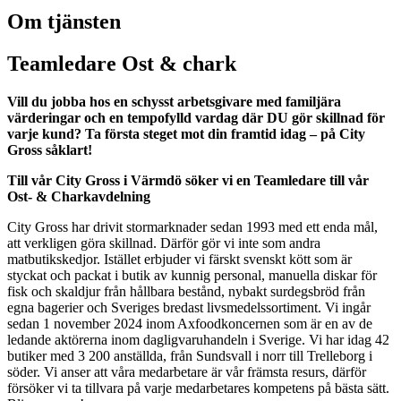
Om tjänsten
Teamledare Ost & chark
Vill du jobba hos en schysst arbetsgivare med familjära
värderingar och en tempofylld vardag där DU gör skillnad för
varje kund? Ta första steget mot din framtid idag – på City
Gross såklart!
Till vår City Gross i Värmdö söker vi en Teamledare till vår
Ost- & Charkavdelning
City Gross har drivit stormarknader sedan 1993 med ett enda mål,
att verkligen göra skillnad. Därför gör vi inte som andra
matbutikskedjor. Istället erbjuder vi färskt svenskt kött som är
styckat och packat i butik av kunnig personal, manuella diskar för
fisk och skaldjur från hållbara bestånd, nybakt surdegsbröd från
egna bagerier och Sveriges bredast livsmedelssortiment. Vi ingår
sedan 1 november 2024 inom Axfoodkoncernen som är en av de
ledande aktörerna inom dagligvaruhandeln i Sverige. Vi har idag 42
butiker med 3 200 anställda, från Sundsvall i norr till Trelleborg i
söder. Vi anser att våra medarbetare är vår främsta resurs, därför
försöker vi ta tillvara på varje medarbetares kompetens på bästa sätt.