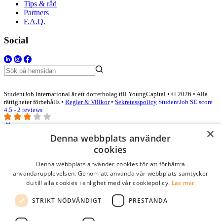
Tips & råd
Partners
F.A.Q.
Social
StudentJob International är ett dotterbolag till YoungCapital • © 2026 • Alla
rättigheter förbehålls •
Regler & Villkor
•
Sekretesspolicy
StudentJob SE score
4.5 - 2 reviews
×
Denna webbplats använder
Logga in som företag
cookies
Denna webbplats använder cookies för att förbättra
E-post
*
användarupplevelsen. Genom att använda vår webbplats samtycker
du till alla cookies i enlighet med vår cookiepolicy.
Läs mer
Lösenord
STRIKT NÖDVÄNDIGT
PRESTANDA
kom ihåg mig
glömt ditt lösenord?