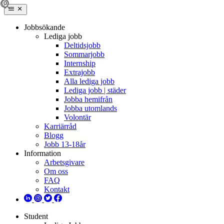
Jobbsökande
Lediga jobb
Deltidsjobb
Sommarjobb
Internship
Extrajobb
Alla lediga jobb
Lediga jobb | städer
Jobba hemifrån
Jobba utomlands
Volontär
Karriärråd
Blogg
Jobb 13-18år
Information
Arbetsgivare
Om oss
FAQ
Kontakt
Student