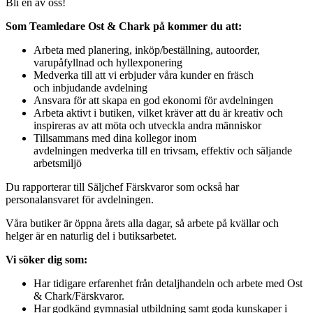
Bli en av oss!
Som Teamledare Ost & Chark på kommer du att:
Arbeta med planering, inköp/beställning, autoorder,
varupåfyllnad och hyllexponering
Medverka till att vi erbjuder våra kunder en fräsch
och inbjudande avdelning
Ansvara för att skapa en god ekonomi för avdelningen
Arbeta aktivt i butiken, vilket kräver att du är kreativ och
inspireras av att möta och utveckla andra människor
Tillsammans med dina kollegor inom
avdelningen medverka till en trivsam, effektiv och säljande
arbetsmiljö
Du rapporterar till Säljchef Färskvaror som också har
personalansvaret för avdelningen.
Våra butiker är öppna årets alla dagar, så arbete på kvällar och
helger är en naturlig del i butiksarbetet.
Vi söker dig som:
Har tidigare erfarenhet från detaljhandeln och arbete med Ost
& Chark/Färskvaror.
Har godkänd gymnasial utbildning samt goda kunskaper i