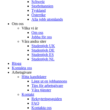
Schweiz
Storbritannien
Tyskland
Österrike
Alla jobb utomlands
Om oss
Vilka vi är
Om oss
Jobba för oss
Våra andra siter
Studentjob UK
Studentjob DE
Studentjob ES
Studentjob NL
Blogg
Kontakta oss
Arbetsgivare
Hitta kandidater
Lägg ut en jobbannons
Tips för arbetsgivare
Våra tjänster
Kontakt
Rekryteringsguiden
FAQ
Kontakta oss