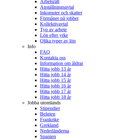
Arbetsrätt
Anställningsavtal
Inkomster och skatter
Förmåner på jobbet
Kollektivavtal
Typ av arbete
Lön efter yrke
Olika typer av lön
Info
FAQ
Kontakta oss
Information om åldrar
Hitta jobb 13 år
Hitta jobb 14 år
Hitta jobb 15 år
Hitta jobb 16 år
Hitta jobb 17 år
Hitta jobb 18 år
Jobba utomlands
Stipendier
Belgien
Frankrike
Grekland
Nederländerna
Spanien