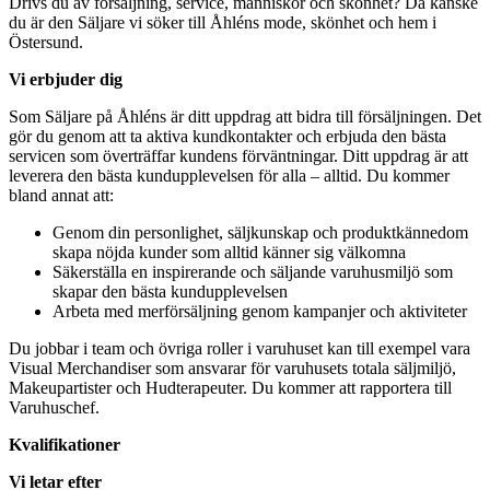
Drivs du av försäljning, service, människor och skönhet? Då kanske
du är den Säljare vi söker till Åhléns mode, skönhet och hem i
Östersund.
Vi erbjuder dig
Som Säljare på Åhléns är ditt uppdrag att bidra till försäljningen. Det
gör du genom att ta aktiva kundkontakter och erbjuda den bästa
servicen som överträffar kundens förväntningar. Ditt uppdrag är att
leverera den bästa kundupplevelsen för alla – alltid. Du kommer
bland annat att:
Genom din personlighet, säljkunskap och produktkännedom
skapa nöjda kunder som alltid känner sig välkomna
Säkerställa en inspirerande och säljande varuhusmiljö som
skapar den bästa kundupplevelsen
Arbeta med merförsäljning genom kampanjer och aktiviteter
Du jobbar i team och övriga roller i varuhuset kan till exempel vara
Visual Merchandiser som ansvarar för varuhusets totala säljmiljö,
Makeupartister och Hudterapeuter. Du kommer att rapportera till
Varuhuschef.
Kvalifikationer
Vi letar efter