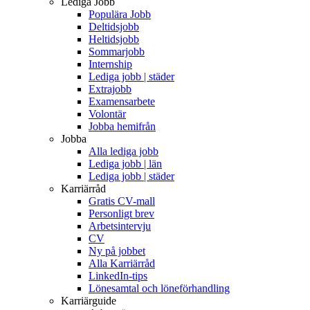
Lediga Jobb
Populära Jobb
Deltidsjobb
Heltidsjobb
Sommarjobb
Internship
Lediga jobb | städer
Extrajobb
Examensarbete
Volontär
Jobba hemifrån
Jobba
Alla lediga jobb
Lediga jobb | län
Lediga jobb | städer
Karriärråd
Gratis CV-mall
Personligt brev
Arbetsintervju
CV
Ny på jobbet
Alla Karriärråd
LinkedIn-tips
Lönesamtal och löneförhandling
Karriärguide