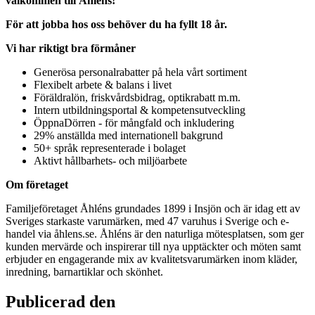
välkommen till Åhléns!
För att jobba hos oss behöver du ha fyllt 18 år.
Vi har riktigt bra förmåner
Generösa personalrabatter på hela vårt sortiment
Flexibelt arbete & balans i livet
Föräldralön, friskvårdsbidrag, optikrabatt m.m.
Intern utbildningsportal & kompetensutveckling
ÖppnaDörren - för mångfald och inkludering
29% anställda med internationell bakgrund
50+ språk representerade i bolaget
Aktivt hållbarhets- och miljöarbete
Om företaget
Familjeföretaget Åhléns grundades 1899 i Insjön och är idag ett av
Sveriges starkaste varumärken, med 47 varuhus i Sverige och e-
handel via åhlens.se. Åhléns är den naturliga mötesplatsen, som ger
kunden mervärde och inspirerar till nya upptäckter och möten samt
erbjuder en engagerande mix av kvalitetsvarumärken inom kläder,
inredning, barnartiklar och skönhet.
Publicerad den