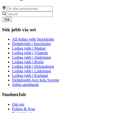
Sök
Sök jobb via ort
All lediga jobb Stockholm
Deltidsjobb i Stockholm
Lediga jobb i Malmö
Lediga jobb i Västerås
Lediga jobb i Jönköping
Lediga jobb i Borås
Lediga jobb i Helsingborg
Lediga jobb i Linköping
Lediga jobb i Karlstad
Deltidsjobb över hela Sverige
Jobba utomlands
StudentJob
Om oss
Frågor & Svar