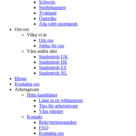
Schweiz
Storbritannien
Tyskland
Österrike
Alla jobb utomlands
Om oss
Vilka vi är
Om oss
Jobba för oss
Våra andra siter
Studentjob UK
Studentjob DE
Studentjob ES
Studentjob NL
Blogg
Kontakta oss
Arbetsgivare
Hitta kandidater
Lägg ut en jobbannons
Tips för arbetsgivare
Våra tjänster
Kontakt
Rekryteringsguiden
FAQ
Kontakta oss