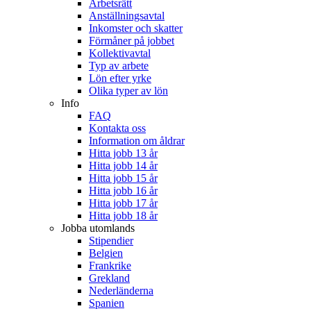
Arbetsrätt
Anställningsavtal
Inkomster och skatter
Förmåner på jobbet
Kollektivavtal
Typ av arbete
Lön efter yrke
Olika typer av lön
Info
FAQ
Kontakta oss
Information om åldrar
Hitta jobb 13 år
Hitta jobb 14 år
Hitta jobb 15 år
Hitta jobb 16 år
Hitta jobb 17 år
Hitta jobb 18 år
Jobba utomlands
Stipendier
Belgien
Frankrike
Grekland
Nederländerna
Spanien