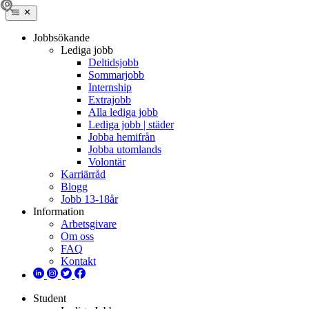
Jobbsökande
Lediga jobb
Deltidsjobb
Sommarjobb
Internship
Extrajobb
Alla lediga jobb
Lediga jobb | städer
Jobba hemifrån
Jobba utomlands
Volontär
Karriärråd
Blogg
Jobb 13-18år
Information
Arbetsgivare
Om oss
FAQ
Kontakt
Student