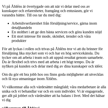
Vi på Åhléns är övertygade om att när vi delar med oss av
kunskaper och erfarenheter, framgång och entusiasm, gör vi
varandra bättre. Till oss tar du med dig:
Arbetslivserfarenhet från försäljning/service, gärna inom
detaljhandeln
En stolthet i att ge den bästa servicen och göra kunden nöjd
Ett stort intresse för mode, skönhet, trender och våra
produkter
För att lyckas i rollen och trivas på Åhléns tror vi att du brinner för
försäljning lika mycket som vi och har en hög servicekänsla. Du
tycker om att arbeta i team och att uppnå resultat genom samarbete.
Du är flexibel och trivs med att arbeta i ett högt tempo. Du är
nyfiken på kunden och delar med dig av dina kunskaper och idéer.
Om du gör ett bra jobb hos oss finns goda möjligheter att utvecklas
och få nya utmaningar inom Åhléns.
Vi välkomnar alla och värdesätter mångfald; våra medarbetare är alla
unika och vi behandlar var och en som individer. Vi är engagerade,
ger allt på jobbet och värdesätter att ha balans i livet. Med det hälsar
vi dig