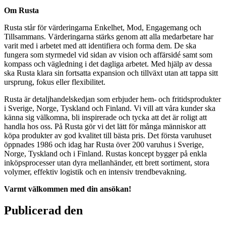
Om Rusta
Rusta står för värderingarna Enkelhet, Mod, Engagemang och
Tillsammans. Värderingarna stärks genom att alla medarbetare har
varit med i arbetet med att identifiera och forma dem. De ska
fungera som styrmedel vid sidan av vision och affärsidé samt som
kompass och vägledning i det dagliga arbetet. Med hjälp av dessa
ska Rusta klara sin fortsatta expansion och tillväxt utan att tappa sitt
ursprung, fokus eller flexibilitet.
Rusta är detaljhandelskedjan som erbjuder hem- och fritidsprodukter
i Sverige, Norge, Tyskland och Finland. Vi vill att våra kunder ska
känna sig välkomna, bli inspirerade och tycka att det är roligt att
handla hos oss. På Rusta gör vi det lätt för många människor att
köpa produkter av god kvalitet till bästa pris. Det första varuhuset
öppnades 1986 och idag har Rusta över 200 varuhus i Sverige,
Norge, Tyskland och i Finland. Rustas koncept bygger på enkla
inköpsprocesser utan dyra mellanhänder, ett brett sortiment, stora
volymer, effektiv logistik och en intensiv trendbevakning.
Varmt välkommen med din ansökan!
Publicerad den