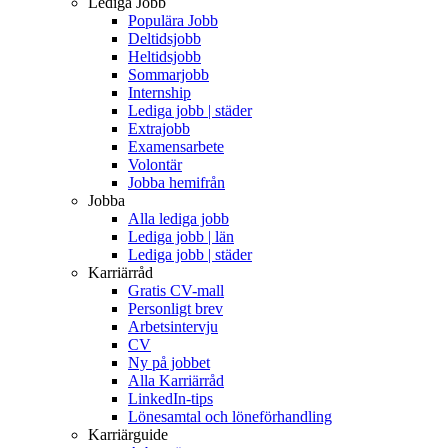
Lediga Jobb
Populära Jobb
Deltidsjobb
Heltidsjobb
Sommarjobb
Internship
Lediga jobb | städer
Extrajobb
Examensarbete
Volontär
Jobba hemifrån
Jobba
Alla lediga jobb
Lediga jobb | län
Lediga jobb | städer
Karriärråd
Gratis CV-mall
Personligt brev
Arbetsintervju
CV
Ny på jobbet
Alla Karriärråd
LinkedIn-tips
Lönesamtal och löneförhandling
Karriärguide