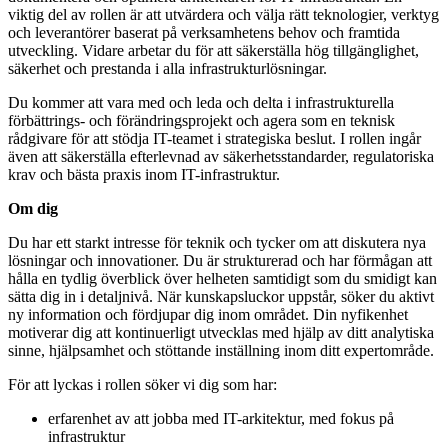
viktig del av rollen är att utvärdera och välja rätt teknologier, verktyg
och leverantörer baserat på verksamhetens behov och framtida
utveckling. Vidare arbetar du för att säkerställa hög tillgänglighet,
säkerhet och prestanda i alla infrastrukturlösningar.
Du kommer att vara med och leda och delta i infrastrukturella
förbättrings- och förändringsprojekt och agera som en teknisk
rådgivare för att stödja IT-teamet i strategiska beslut. I rollen ingår
även att säkerställa efterlevnad av säkerhetsstandarder, regulatoriska
krav och bästa praxis inom IT-infrastruktur.
Om dig
Du har ett starkt intresse för teknik och tycker om att diskutera nya
lösningar och innovationer. Du är strukturerad och har förmågan att
hålla en tydlig överblick över helheten samtidigt som du smidigt kan
sätta dig in i detaljnivå. När kunskapsluckor uppstår, söker du aktivt
ny information och fördjupar dig inom området. Din nyfikenhet
motiverar dig att kontinuerligt utvecklas med hjälp av ditt analytiska
sinne, hjälpsamhet och stöttande inställning inom ditt expertområde.
För att lyckas i rollen söker vi dig som har:
erfarenhet av att jobba med IT-arkitektur, med fokus på
infrastruktur