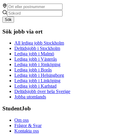
Sök
Sök jobb via ort
All lediga jobb Stockholm
Deltidsjobb i Stockholm
Lediga jobb i Malmö
Lediga jobb i Västerås
Lediga jobb i Jönköping
Lediga jobb i Borås
Lediga jobb i Helsingborg
Lediga jobb i Linköping
Lediga jobb i Karlstad
Deltidsjobb över hela Sverige
Jobba utomlands
StudentJob
Om oss
Frågor & Svar
Kontakta oss