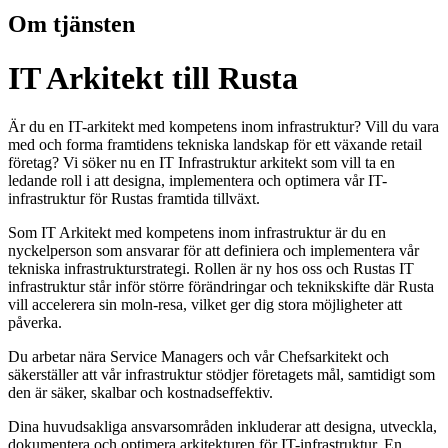
Om tjänsten
IT Arkitekt till Rusta
Är du en IT-arkitekt med kompetens inom infrastruktur? Vill du vara
med och forma framtidens tekniska landskap för ett växande retail
företag? Vi söker nu en IT Infrastruktur arkitekt som vill ta en
ledande roll i att designa, implementera och optimera vår IT-
infrastruktur för Rustas framtida tillväxt.
Som IT Arkitekt med kompetens inom infrastruktur är du en
nyckelperson som ansvarar för att definiera och implementera vår
tekniska infrastrukturstrategi. Rollen är ny hos oss och Rustas IT
infrastruktur står inför större förändringar och teknikskifte där Rusta
vill accelerera sin moln-resa, vilket ger dig stora möjligheter att
påverka.
Du arbetar nära Service Managers och vår Chefsarkitekt och
säkerställer att vår infrastruktur stödjer företagets mål, samtidigt som
den är säker, skalbar och kostnadseffektiv.
Dina huvudsakliga ansvarsområden inkluderar att designa, utveckla,
dokumentera och optimera arkitekturen för IT-infrastruktur. En