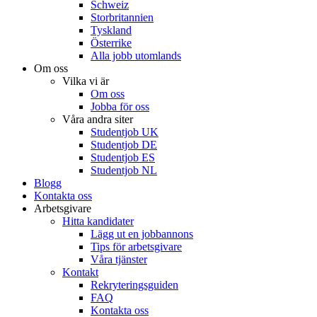
Schweiz
Storbritannien
Tyskland
Österrike
Alla jobb utomlands
Om oss
Vilka vi är
Om oss
Jobba för oss
Våra andra siter
Studentjob UK
Studentjob DE
Studentjob ES
Studentjob NL
Blogg
Kontakta oss
Arbetsgivare
Hitta kandidater
Lägg ut en jobbannons
Tips för arbetsgivare
Våra tjänster
Kontakt
Rekryteringsguiden
FAQ
Kontakta oss