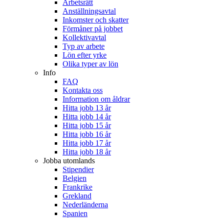
Arbetsrätt
Anställningsavtal
Inkomster och skatter
Förmåner på jobbet
Kollektivavtal
Typ av arbete
Lön efter yrke
Olika typer av lön
Info
FAQ
Kontakta oss
Information om åldrar
Hitta jobb 13 år
Hitta jobb 14 år
Hitta jobb 15 år
Hitta jobb 16 år
Hitta jobb 17 år
Hitta jobb 18 år
Jobba utomlands
Stipendier
Belgien
Frankrike
Grekland
Nederländerna
Spanien