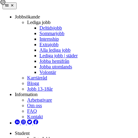
Jobbsökande
Lediga jobb
Deltidsjobb
Sommarjobb
Internship
Extrajobb
Alla lediga jobb
Lediga jobb | städer
Jobba hemifrån
Jobba utomlands
Volontär
Karriärråd
Blogg
Jobb 13-18år
Information
Arbetsgivare
Om oss
FAQ
Kontakt
Student