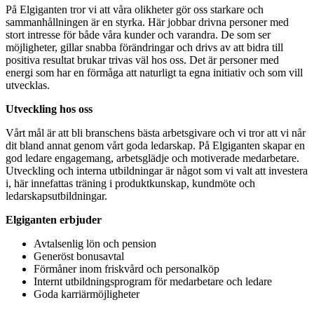
På Elgiganten tror vi att våra olikheter gör oss starkare och
sammanhållningen är en styrka. Här jobbar drivna personer med
stort intresse för både våra kunder och varandra. De som ser
möjligheter, gillar snabba förändringar och drivs av att bidra till
positiva resultat brukar trivas väl hos oss. Det är personer med
energi som har en förmåga att naturligt ta egna initiativ och som vill
utvecklas.
Utveckling hos oss
Vårt mål är att bli branschens bästa arbetsgivare och vi tror att vi når
dit bland annat genom vårt goda ledarskap. På Elgiganten skapar en
god ledare engagemang, arbetsglädje och motiverade medarbetare.
Utveckling och interna utbildningar är något som vi valt att investera
i, här innefattas träning i produktkunskap, kundmöte och
ledarskapsutbildningar.
Elgiganten erbjuder
Avtalsenlig lön och pension
Generöst bonusavtal
Förmåner inom friskvård och personalköp
Internt utbildningsprogram för medarbetare och ledare
Goda karriärmöjligheter