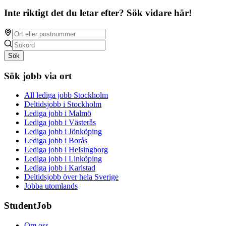
Inte riktigt det du letar efter? Sök vidare här!
Sök
Sök jobb via ort
All lediga jobb Stockholm
Deltidsjobb i Stockholm
Lediga jobb i Malmö
Lediga jobb i Västerås
Lediga jobb i Jönköping
Lediga jobb i Borås
Lediga jobb i Helsingborg
Lediga jobb i Linköping
Lediga jobb i Karlstad
Deltidsjobb över hela Sverige
Jobba utomlands
StudentJob
Om oss