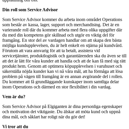
Din roll som Service Advisor
Som Service Advisor kommer du arbeta inom området Operations
som består av kassa, lager, support och merchandising. Det är en
varierande roll där du kommer arbeta med flera olika uppgifter där
du med din kompetens gör skillnad och utgör en viktig del för
framgång. En stor del av vardagen handlar om att skapa den bästa
möjliga kundupplevelsen, du är helt enkelt en stjärna på kundvård.
Förutom att vara ansvarig för att ta betalt, assistera vid
servicetjänster, produktlogistik och garantiärenden ska du även se till
att det är lätt för våra kunder att handla och att de kan få med sig rätt
produkt hem. Genom att optimera köpupplevelsen i varuhuset och
säkerställa nöjda kunder kan vi nå våra mål, att ha förmåga att lösa
problem på vägen till framgång är en annan avgörande del i rollen.
Du kommer att få grundläggande kunskaper inom samtliga delar
inom Operations och därmed en stor flexibilitet i din vardag.
Vem är du?
Som Service Advisor på Elgiganten är dina personliga egenskaper
och motivation det viktigaste. Du älskar att möta kund och uppnå
dina mål, och såklart har roligt när du gör det!
Vi tror att du