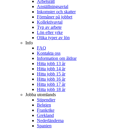
Arbetsrätt
Anställningsavtal
Inkomster och skatter
Förmåner på jobbet
Kollektivavtal
Typ av arbete
Lön efter yrke
Olika typer av lön
Info
FAQ
Kontakta oss
Information om åldrar
Hitta jobb 13 år
Hitta jobb 14 år
Hitta jobb 15 år
Hitta jobb 16 år
Hitta jobb 17 år
Hitta jobb 18 år
Jobba utomlands
Stipendier
Belgien
Frankrike
Grekland
Nederländerna
Spanien