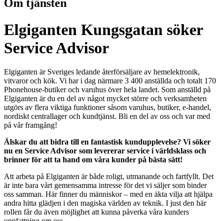
Om tjänsten
Elgiganten Kungsgatan söker
Service Advisor
Elgiganten är Sveriges ledande återförsäljare av hemelektronik,
vitvaror och kök. Vi har i dag närmare 3 400 anställda och totalt 170
Phonehouse-butiker och varuhus över hela landet. Som anställd på
Elgiganten är du en del av något mycket större och verksamheten
utgörs av flera viktiga funktioner såsom varuhus, butiker, e-handel,
nordiskt centrallager och kundtjänst. Bli en del av oss och var med
på vår framgång!
Älskar du att bidra till en fantastisk kundupplevelse? Vi söker
nu en Service Advisor som levererar service i världsklass och
brinner för att ta hand om våra kunder på bästa sätt!
Att arbeta på Elgiganten är både roligt, utmanande och fartfyllt. Det
är inte bara vårt gemensamma intresse för det vi säljer som binder
oss samman. Här finner du människor – med en äkta vilja att hjälpa
andra hitta glädjen i den magiska världen av teknik. I just den här
rollen får du även möjlighet att kunna påverka våra kunders
uppfattning om oss.