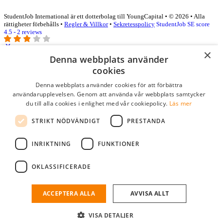
StudentJob International är ett dotterbolag till YoungCapital • © 2026 • Alla
rättigheter förbehålls •
Regler & Villkor
•
Sekretesspolicy
StudentJob SE score
4.5 - 2 reviews
×
Denna webbplats använder
Logga in som företag
cookies
Denna webbplats använder cookies för att förbättra
E-post
*
användarupplevelsen. Genom att använda vår webbplats samtycker
du till alla cookies i enlighet med vår cookiepolicy.
Läs mer
Lösenord
STRIKT NÖDVÄNDIGT
PRESTANDA
kom ihåg mig
glömt ditt lösenord?
logga in
INRIKTNING
FUNKTIONER
Kostnadsfri företagsprofil
OKLASSIFICERADE
Om du har företagskonto hos StudentJob SE, kan du enkelt logga in
och söka efter passande kandidater till ditt företag.
ACCEPTERA ALLA
AVVISA ALLT
Har du inte ett företagskonto?
VISA DETALJER