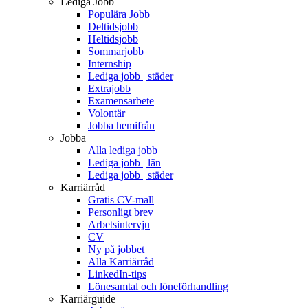
Lediga Jobb
Populära Jobb
Deltidsjobb
Heltidsjobb
Sommarjobb
Internship
Lediga jobb | städer
Extrajobb
Examensarbete
Volontär
Jobba hemifrån
Jobba
Alla lediga jobb
Lediga jobb | län
Lediga jobb | städer
Karriärråd
Gratis CV-mall
Personligt brev
Arbetsintervju
CV
Ny på jobbet
Alla Karriärråd
LinkedIn-tips
Lönesamtal och löneförhandling
Karriärguide