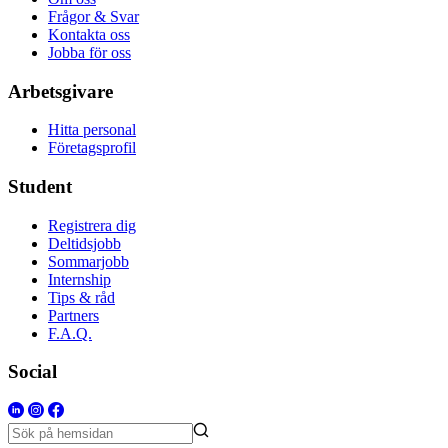
Frågor & Svar
Kontakta oss
Jobba för oss
Arbetsgivare
Hitta personal
Företagsprofil
Student
Registrera dig
Deltidsjobb
Sommarjobb
Internship
Tips & råd
Partners
F.A.Q.
Social