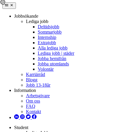
Jobbsökande
Lediga jobb
Deltidsjobb
Sommarjobb
Internship
Extrajobb
Alla lediga jobb
Lediga jobb | städer
Jobba hemifrån
Jobba utomlands
Volontär
Karriärråd
Blogg
Jobb 13-18år
Information
Arbetsgivare
Om oss
FAQ
Kontakt
Student