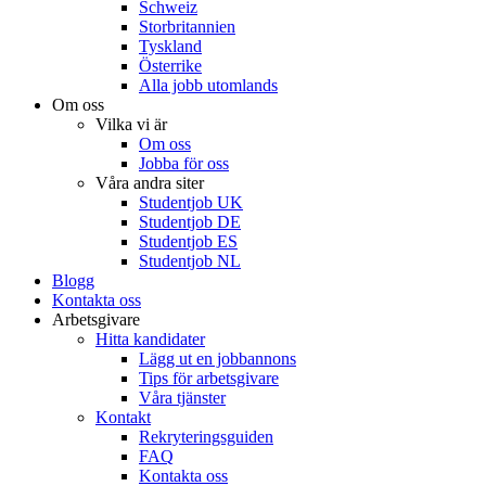
Schweiz
Storbritannien
Tyskland
Österrike
Alla jobb utomlands
Om oss
Vilka vi är
Om oss
Jobba för oss
Våra andra siter
Studentjob UK
Studentjob DE
Studentjob ES
Studentjob NL
Blogg
Kontakta oss
Arbetsgivare
Hitta kandidater
Lägg ut en jobbannons
Tips för arbetsgivare
Våra tjänster
Kontakt
Rekryteringsguiden
FAQ
Kontakta oss