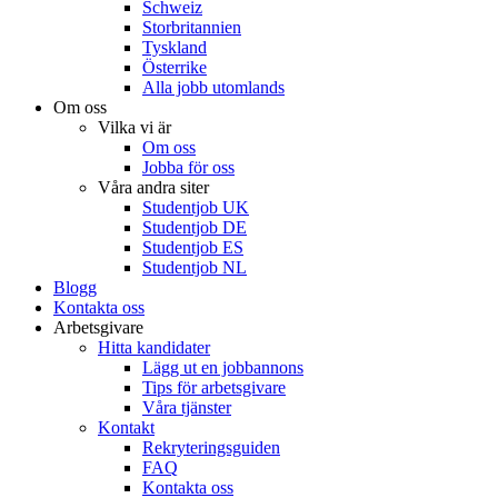
Schweiz
Storbritannien
Tyskland
Österrike
Alla jobb utomlands
Om oss
Vilka vi är
Om oss
Jobba för oss
Våra andra siter
Studentjob UK
Studentjob DE
Studentjob ES
Studentjob NL
Blogg
Kontakta oss
Arbetsgivare
Hitta kandidater
Lägg ut en jobbannons
Tips för arbetsgivare
Våra tjänster
Kontakt
Rekryteringsguiden
FAQ
Kontakta oss