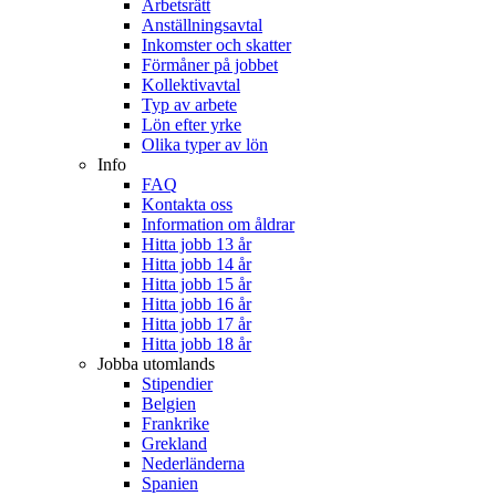
Arbetsrätt
Anställningsavtal
Inkomster och skatter
Förmåner på jobbet
Kollektivavtal
Typ av arbete
Lön efter yrke
Olika typer av lön
Info
FAQ
Kontakta oss
Information om åldrar
Hitta jobb 13 år
Hitta jobb 14 år
Hitta jobb 15 år
Hitta jobb 16 år
Hitta jobb 17 år
Hitta jobb 18 år
Jobba utomlands
Stipendier
Belgien
Frankrike
Grekland
Nederländerna
Spanien