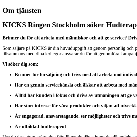
Om tjänsten
KICKS Ringen Stockholm söker Hudterap
Brinner du för att arbeta med människor och att ge service? Driv
Som säljare på KICKS är din huvuduppgift att genom personlig och prof
tillsammans med dina kollegor ansvarar du för att genomföra kampanj
Vi söker dig som:
Brinner för försäljning och trivs med att arbeta mot indivi
Har en genuin servicekänsla och älskar att arbeta med mä
Alltid har kunden i fokus och drivs av utmaningen att ge va
Har stort intresse för våra produkter och viljan att utveckla
Är engagerad, ansvarstagande, ser möjligheter och trivs me
Är utbildad hudterapeut
Har du dessutom erfarenhet från liknande tjänst inom detaljhandeln se