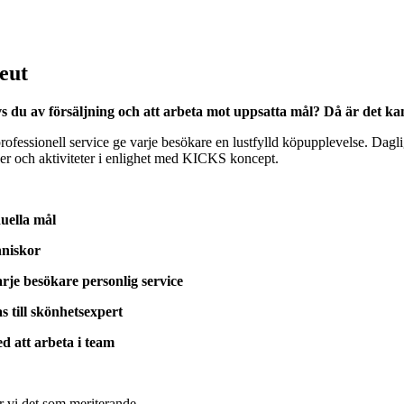
eut
s du av försäljning och att arbeta mot uppsatta mål? Då är det kan
essionell service ge varje besökare en lustfylld köpupplevelse. Daglig
er och aktiviteter i enlighet med KICKS koncept.
duella mål
nniskor
rje besökare personlig service
s till skönhetsexpert
d att arbeta i team
r vi det som meriterande.