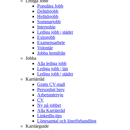
Lediga Jobb
Populära Jobb
Deltidsjobb
Heltidsjobb
Sommarjobb
Internship
Lediga jobb | städer
Extrajobb
Examensarbete
Volontär
Jobba hemifrån
Jobba
Alla lediga jobb
Lediga jobb | län
Lediga jobb | städer
Karriärråd
Gratis CV-mall
Personligt brev
Arbetsintervju
CV
Ny på jobbet
Alla Karriärråd
LinkedIn-tips
Lönesamtal och löneförhandling
Karriärguide