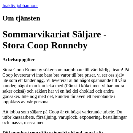
Inaktiv jobbannons
Om tjänsten
Sommarvikariat Säljare -
Stora Coop Ronneby
Arbetsuppgifter
Stora Coop Ronneby söker sommarjobbare till vårt härliga team! På
Coop levererar vi inte bara bra varor till bra priser, vi ser oss själv
lite som ett kinder ägg. Vi levererar alltid något spännande till våra
kunder, något man kan leka med (främst i köket men vi har andra
saker också) och såklart har vi en hel del choklad och andra
godsaker. Inte nog med det, kunden får även ett bemötande i
toppklass av vår personal.
Att jobba som säljare på Coop är ett högst varierande arbete. Du
utför kassaarbete, försäljning, varuplock, exponering, beställningar
och massa, massa mer.
Ditt uppdrag som säljare innebär bland annat att: