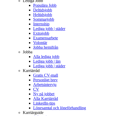
Lediga Jobb
Populära Jobb
Deltidsjobb
Heltidsjobb
Sommarjobb
Internship
Lediga jobb | städer
Extrajobb
Examensarbete
Volontär
Jobba hemifrån
Jobba
Alla lediga jobb
Lediga jobb | län
Lediga jobb | städer
Karriärråd
Gratis CV-mall
Personligt brev
Arbetsintervju
CV
Ny på jobbet
Alla Karriärråd
LinkedIn-tips
Lönesamtal och löneförhandling
Karriärguide