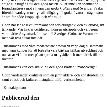
att ge alla tillgång till den goda maten. Vi är inne i en spännande
förändringsresa mot att vara den
goda kraften i mat-Sverige
. Vi ska
förenkla vardagen och ge alla tillgång till goda råvaror – något som
är bra för både kropp, själ och vår miljö.
Coop har länge levt i framkant och förverkligat vikten av ekologiskt
tänkande. Vår fisk är certifierad, hönsen utsläppta och vårt egna
varumärke Änglamark är utsett till Sveriges Grönaste Varumärke -
men vår resa slutar inte där.
Tillsammans med våra medarbetare arbetar vi varje dag tillsammans
med våra kunder för att fortsätta vara bäst på hållbar utveckling och
nu satsar vi ännu mer på att sprida matglädje och mer kärlek till bra
råvaror.
Tillsammans kan och ska vi bli den goda kraften i mat-Sverige!
Coop värdesätter kvaliteter som en jämn ålders- och könsfördelning
samt etnisk och kulturell mångfald tillför verksamheten.
| Kontaktperson
Publicerad den