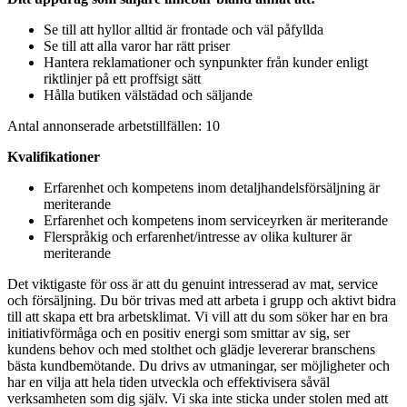
Se till att hyllor alltid är frontade och väl påfyllda
Se till att alla varor har rätt priser
Hantera reklamationer och synpunkter från kunder enligt
riktlinjer på ett proffsigt sätt
Hålla butiken välstädad och säljande
Antal annonserade arbetstillfällen: 10
Kvalifikationer
Erfarenhet och kompetens inom detaljhandelsförsäljning är
meriterande
Erfarenhet och kompetens inom serviceyrken är meriterande
Flerspråkig och erfarenhet/intresse av olika kulturer är
meriterande
Det viktigaste för oss är att du genuint intresserad av mat, service
och försäljning. Du bör trivas med att arbeta i grupp och aktivt bidra
till att skapa ett bra arbetsklimat. Vi vill att du som söker har en bra
initiativförmåga och en positiv energi som smittar av sig, ser
kundens behov och med stolthet och glädje levererar branschens
bästa kundbemötande. Du drivs av utmaningar, ser möjligheter och
har en vilja att hela tiden utveckla och effektivisera såväl
verksamheten som dig själv. Vi ska inte sticka under stolen med att