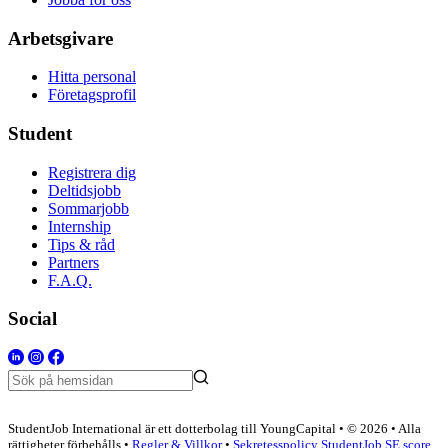
Arbetsgivare
Hitta personal
Företagsprofil
Student
Registrera dig
Deltidsjobb
Sommarjobb
Internship
Tips & råd
Partners
F.A.Q.
Social
StudentJob International är ett dotterbolag till YoungCapital • © 2026 • Alla
rättigheter förbehålls •
Regler & Villkor
•
Sekretesspolicy
StudentJob SE score