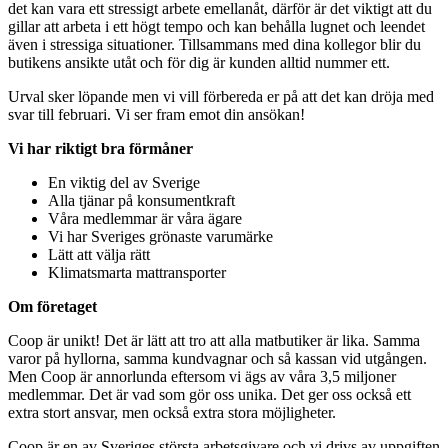
det kan vara ett stressigt arbete emellanåt, därför är det viktigt att du
gillar att arbeta i ett högt tempo och kan behålla lugnet och leendet
även i stressiga situationer. Tillsammans med dina kollegor blir du
butikens ansikte utåt och för dig är kunden alltid nummer ett.
Urval sker löpande men vi vill förbereda er på att det kan dröja med
svar till februari. Vi ser fram emot din ansökan!
Vi har riktigt bra förmåner
En viktig del av Sverige
Alla tjänar på konsumentkraft
Våra medlemmar är våra ägare
Vi har Sveriges grönaste varumärke
Lätt att välja rätt
Klimatsmarta mattransporter
Om företaget
Coop är unikt! Det är lätt att tro att alla matbutiker är lika. Samma
varor på hyllorna, samma kundvagnar och så kassan vid utgången.
Men Coop är annorlunda eftersom vi ägs av våra 3,5 miljoner
medlemmar. Det är vad som gör oss unika. Det ger oss också ett
extra stort ansvar, men också extra stora möjligheter.
Coop är en av Sveriges största arbetsgivare och vi drivs av uppgiften