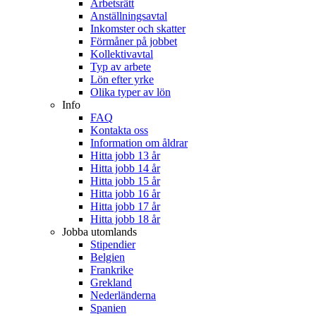
Arbetsrätt
Anställningsavtal
Inkomster och skatter
Förmåner på jobbet
Kollektivavtal
Typ av arbete
Lön efter yrke
Olika typer av lön
Info
FAQ
Kontakta oss
Information om åldrar
Hitta jobb 13 år
Hitta jobb 14 år
Hitta jobb 15 år
Hitta jobb 16 år
Hitta jobb 17 år
Hitta jobb 18 år
Jobba utomlands
Stipendier
Belgien
Frankrike
Grekland
Nederländerna
Spanien