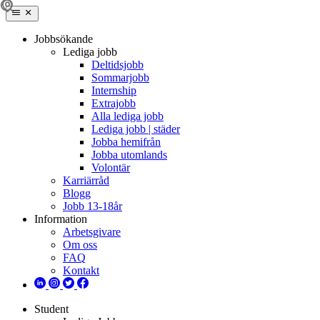
Jobbsökande
Lediga jobb
Deltidsjobb
Sommarjobb
Internship
Extrajobb
Alla lediga jobb
Lediga jobb | städer
Jobba hemifrån
Jobba utomlands
Volontär
Karriärråd
Blogg
Jobb 13-18år
Information
Arbetsgivare
Om oss
FAQ
Kontakt
Student