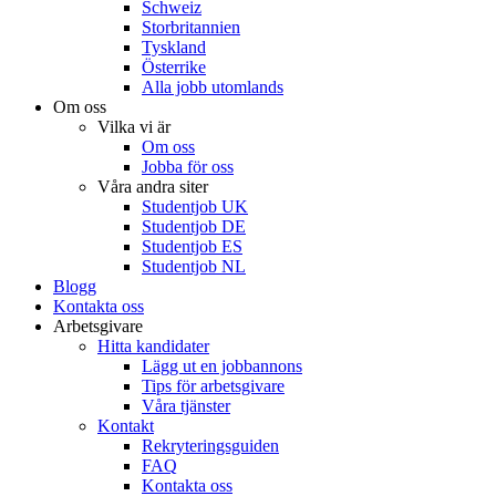
Schweiz
Storbritannien
Tyskland
Österrike
Alla jobb utomlands
Om oss
Vilka vi är
Om oss
Jobba för oss
Våra andra siter
Studentjob UK
Studentjob DE
Studentjob ES
Studentjob NL
Blogg
Kontakta oss
Arbetsgivare
Hitta kandidater
Lägg ut en jobbannons
Tips för arbetsgivare
Våra tjänster
Kontakt
Rekryteringsguiden
FAQ
Kontakta oss