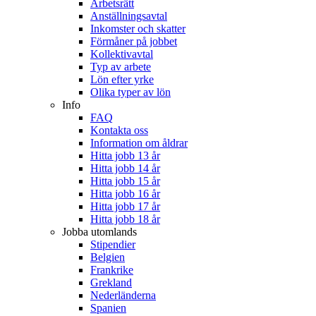
Arbetsrätt
Anställningsavtal
Inkomster och skatter
Förmåner på jobbet
Kollektivavtal
Typ av arbete
Lön efter yrke
Olika typer av lön
Info
FAQ
Kontakta oss
Information om åldrar
Hitta jobb 13 år
Hitta jobb 14 år
Hitta jobb 15 år
Hitta jobb 16 år
Hitta jobb 17 år
Hitta jobb 18 år
Jobba utomlands
Stipendier
Belgien
Frankrike
Grekland
Nederländerna
Spanien