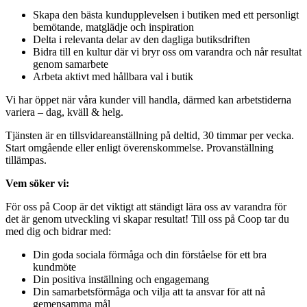
Skapa den bästa kundupplevelsen i butiken med ett personligt
bemötande, matglädje och inspiration
Delta i relevanta delar av den dagliga butiksdriften
Bidra till en kultur där vi bryr oss om varandra och når resultat
genom samarbete
Arbeta aktivt med hållbara val i butik
Vi har öppet när våra kunder vill handla, därmed kan arbetstiderna
variera – dag, kväll & helg.
Tjänsten är en tillsvidareanställning på deltid, 30 timmar per vecka.
Start omgående eller enligt överenskommelse. Provanställning
tillämpas.
Vem söker vi:
För oss på Coop är det viktigt att ständigt lära oss av varandra för
det är genom utveckling vi skapar resultat! Till oss på Coop tar du
med dig och bidrar med:
Din goda sociala förmåga och din förståelse för ett bra
kundmöte
Din positiva inställning och engagemang
Din samarbetsförmåga och vilja att ta ansvar för att nå
gemensamma mål