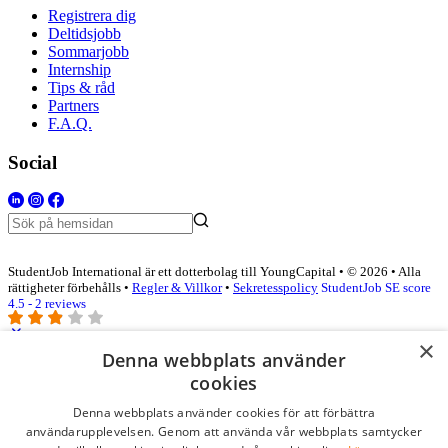
Registrera dig
Deltidsjobb
Sommarjobb
Internship
Tips & råd
Partners
F.A.Q.
Social
StudentJob International är ett dotterbolag till YoungCapital • © 2026 • Alla
rättigheter förbehålls •
Regler & Villkor
•
Sekretesspolicy
StudentJob SE score
4.5 - 2 reviews
×
Denna webbplats använder
Logga in som företag
cookies
Denna webbplats använder cookies för att förbättra
E-post
*
användarupplevelsen. Genom att använda vår webbplats samtycker