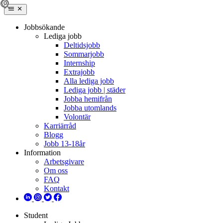
Jobbsökande
Lediga jobb
Deltidsjobb
Sommarjobb
Internship
Extrajobb
Alla lediga jobb
Lediga jobb | städer
Jobba hemifrån
Jobba utomlands
Volontär
Karriärråd
Blogg
Jobb 13-18år
Information
Arbetsgivare
Om oss
FAQ
Kontakt
Student