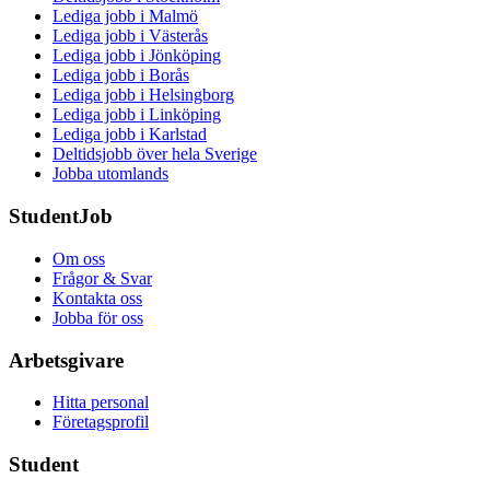
Lediga jobb i Malmö
Lediga jobb i Västerås
Lediga jobb i Jönköping
Lediga jobb i Borås
Lediga jobb i Helsingborg
Lediga jobb i Linköping
Lediga jobb i Karlstad
Deltidsjobb över hela Sverige
Jobba utomlands
StudentJob
Om oss
Frågor & Svar
Kontakta oss
Jobba för oss
Arbetsgivare
Hitta personal
Företagsprofil
Student