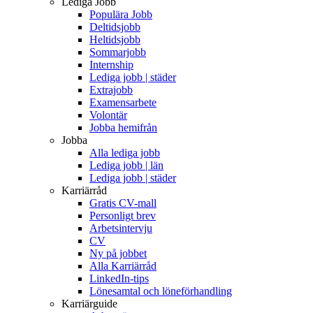
Lediga Jobb
Populära Jobb
Deltidsjobb
Heltidsjobb
Sommarjobb
Internship
Lediga jobb | städer
Extrajobb
Examensarbete
Volontär
Jobba hemifrån
Jobba
Alla lediga jobb
Lediga jobb | län
Lediga jobb | städer
Karriärråd
Gratis CV-mall
Personligt brev
Arbetsintervju
CV
Ny på jobbet
Alla Karriärråd
LinkedIn-tips
Lönesamtal och löneförhandling
Karriärguide