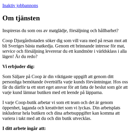
Inaktiv jobbannons
Om tjänsten
Inspireras du som oss av matglädje, försäljning och hållbarhet?
Coop Djurgårdsstaden söker dig som vill vara med på resan mot att
bli Sveriges bästa matkedja. Genom ett brinnande intresse för mat,
service och försäljning levererar du ett kundmöte i världsklass i alla
lägen! Är du redo?
Vi erbjuder dig:
Som Säljare på Coop är din viktigaste uppgift att genom ditt
personliga bemötande överträffa varje kunds förväntningar. Hos oss
får du därför ta ett stort eget ansvar för att fatta de beslut som gör att
varje kund lämnar butiken med ett leende på läpparna.
I varje Coop-butik arbetar vi som ett team och det är genom
öppenhet, laganda och kreativitet som vi lyckas. Din arbetsplats
inkluderar hela butiken och dina arbetsuppgifter kan komma att
variera i takt med att du och din butik utvecklas.
I ditt arbete ingår att: