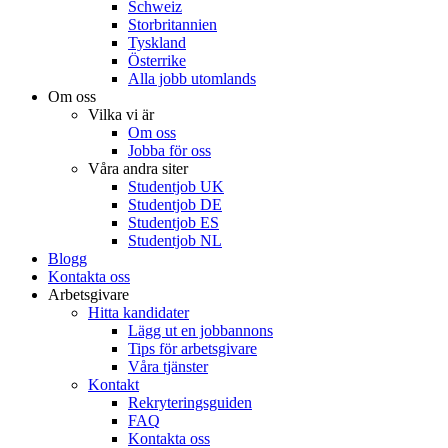
Schweiz
Storbritannien
Tyskland
Österrike
Alla jobb utomlands
Om oss
Vilka vi är
Om oss
Jobba för oss
Våra andra siter
Studentjob UK
Studentjob DE
Studentjob ES
Studentjob NL
Blogg
Kontakta oss
Arbetsgivare
Hitta kandidater
Lägg ut en jobbannons
Tips för arbetsgivare
Våra tjänster
Kontakt
Rekryteringsguiden
FAQ
Kontakta oss