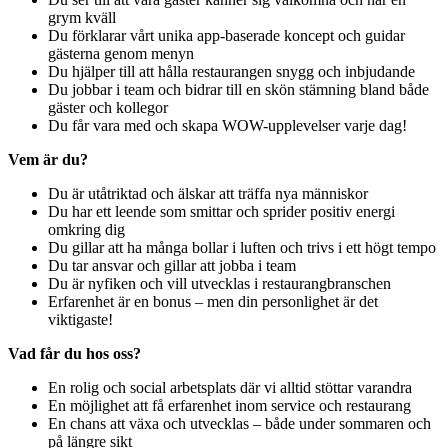
grym kväll
Du förklarar vårt unika app-baserade koncept och guidar
gästerna genom menyn
Du hjälper till att hålla restaurangen snygg och inbjudande
Du jobbar i team och bidrar till en skön stämning bland både
gäster och kollegor
Du får vara med och skapa WOW-upplevelser varje dag!
Vem är du?
Du är utåtriktad och älskar att träffa nya människor
Du har ett leende som smittar och sprider positiv energi
omkring dig
Du gillar att ha många bollar i luften och trivs i ett högt tempo
Du tar ansvar och gillar att jobba i team
Du är nyfiken och vill utvecklas i restaurangbranschen
Erfarenhet är en bonus – men din personlighet är det
viktigaste!
Vad får du hos oss?
En rolig och social arbetsplats där vi alltid stöttar varandra
En möjlighet att få erfarenhet inom service och restaurang
En chans att växa och utvecklas – både under sommaren och
på längre sikt