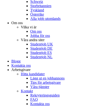
Schweiz
Storbritannien
Tyskland
Österrike
Alla jobb utomlands
Om oss
Vilka vi är
Om oss
Jobba för oss
Våra andra siter
Studentjob UK
Studentjob DE
Studentjob ES
Studentjob NL
Blogg
Kontakta oss
Arbetsgivare
Hitta kandidater
Lägg ut en jobbannons
Tips för arbetsgivare
Våra tjänster
Kontakt
Rekryteringsguiden
FAQ
Kontakta oss