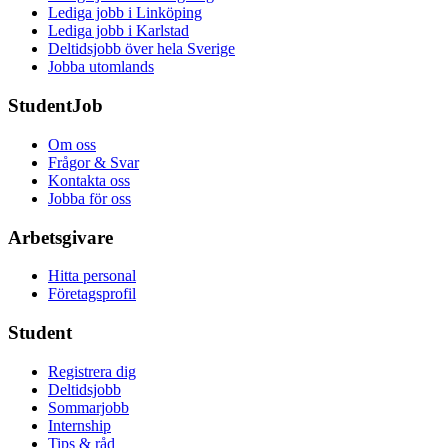
Lediga jobb i Linköping
Lediga jobb i Karlstad
Deltidsjobb över hela Sverige
Jobba utomlands
StudentJob
Om oss
Frågor & Svar
Kontakta oss
Jobba för oss
Arbetsgivare
Hitta personal
Företagsprofil
Student
Registrera dig
Deltidsjobb
Sommarjobb
Internship
Tips & råd