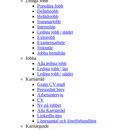
Lediga Jobb
Populära Jobb
Deltidsjobb
Heltidsjobb
Sommarjobb
Internship
Lediga jobb | städer
Extrajobb
Examensarbete
Volontär
Jobba hemifrån
Jobba
Alla lediga jobb
Lediga jobb | län
Lediga jobb | städer
Karriärråd
Gratis CV-mall
Personligt brev
Arbetsintervju
CV
Ny på jobbet
Alla Karriärråd
LinkedIn-tips
Lönesamtal och löneförhandling
Karriärguide