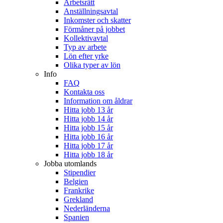
Arbetsrätt
Anställningsavtal
Inkomster och skatter
Förmåner på jobbet
Kollektivavtal
Typ av arbete
Lön efter yrke
Olika typer av lön
Info
FAQ
Kontakta oss
Information om åldrar
Hitta jobb 13 år
Hitta jobb 14 år
Hitta jobb 15 år
Hitta jobb 16 år
Hitta jobb 17 år
Hitta jobb 18 år
Jobba utomlands
Stipendier
Belgien
Frankrike
Grekland
Nederländerna
Spanien