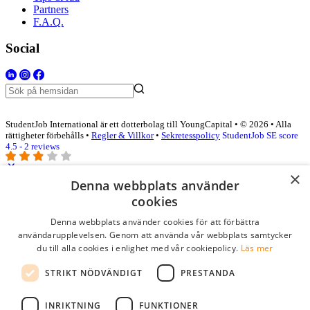
Partners
F.A.Q.
Social
StudentJob International är ett dotterbolag till YoungCapital • © 2026 • Alla
rättigheter förbehålls •
Regler & Villkor
•
Sekretesspolicy
StudentJob SE score
4.5 - 2 reviews
×
Denna webbplats använder
Logga in som företag
cookies
Denna webbplats använder cookies för att förbättra
E-post
*
användarupplevelsen. Genom att använda vår webbplats samtycker
du till alla cookies i enlighet med vår cookiepolicy.
Läs mer
Lösenord
STRIKT NÖDVÄNDIGT
PRESTANDA
kom ihåg mig
glömt ditt lösenord?
logga in
INRIKTNING
FUNKTIONER