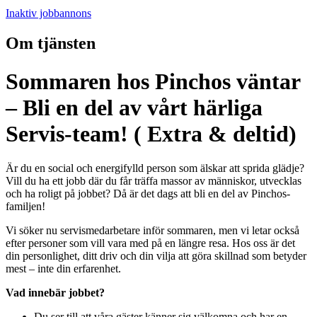
Inaktiv jobbannons
Om tjänsten
Sommaren hos Pinchos väntar
– Bli en del av vårt härliga
Servis-team! ( Extra & deltid)
Är du en social och energifylld person som älskar att sprida glädje?
Vill du ha ett jobb där du får träffa massor av människor, utvecklas
och ha roligt på jobbet? Då är det dags att bli en del av Pinchos-
familjen!
Vi söker nu servismedarbetare inför sommaren, men vi letar också
efter personer som vill vara med på en längre resa. Hos oss är det
din personlighet, ditt driv och din vilja att göra skillnad som betyder
mest – inte din erfarenhet.
Vad innebär jobbet?
Du ser till att våra gäster känner sig välkomna och har en