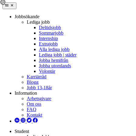
Jobbsökande
Lediga jobb
Deltidsjobb
Sommarjobb
Internship
Extrajobb
Alla lediga jobb
Lediga jobb | städer
Jobba hemifrån
Jobba utomlands
Volontär
Karriärråd
Blogg
Jobb 13-18år
Information
Arbetsgivare
Om oss
FAQ
Kontakt
Student