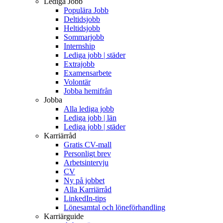
Lediga Jobb
Populära Jobb
Deltidsjobb
Heltidsjobb
Sommarjobb
Internship
Lediga jobb | städer
Extrajobb
Examensarbete
Volontär
Jobba hemifrån
Jobba
Alla lediga jobb
Lediga jobb | län
Lediga jobb | städer
Karriärråd
Gratis CV-mall
Personligt brev
Arbetsintervju
CV
Ny på jobbet
Alla Karriärråd
LinkedIn-tips
Lönesamtal och löneförhandling
Karriärguide