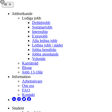
Jobbsökande
Lediga jobb
Deltidsjobb
Sommarjobb
Internship
Extrajobb
Alla lediga jobb
Lediga jobb | städer
Jobba hemifrån
Jobba utomlands
Volontär
Karriärråd
Blogg
Jobb 13-18år
Information
Arbetsgivare
Om oss
FAQ
Kontakt
Student