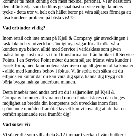
kommer till mest kunnig och mest flexibel personal. Vi är dessutom
den affärskedja som bedöms ge snabbast service enligt kunders
tycke - detta tror vi helt och hållet beror på våra säljares förmåga att
lösa kundens problem på bästa vis! ✨
Vad erbjuder vi dig?
Inom retail och inte minst på Kjell & Company går utvecklingen i
rask takt och vi utvecklar ständigt nya vägar för att möta våra
kunders nya behov, alltid med Service i världsklass som given
målsättning. Just nu är vi i full transformation från butiker till Service
Points. I en Service Point möter du som säljare främst våra kunder i
fysisk form, men kundmötena sker även digitalt genom olika kanaler
- alltid med kundens behov i fokus. Vi är stolta och säkra att du
erbjuds en kultur där du kan vara dig själv, känna dig trygg och
börja bygga många underbara minnen.
Detta innebär med andra ord att du i säljarrollen på Kjell &
Company kommer att vara med om en fantastisk resa där du ges
möjlighet att bredda din kompetens och utvecklas inom flera
spännande områden framåt. Oavsett kan vi lova dig att du har en
oerhört spännande resa framför dig!
Vad söker vi?
Vi söker dig som vill arbeta 8-12 timmar i veckan i våra butiker i