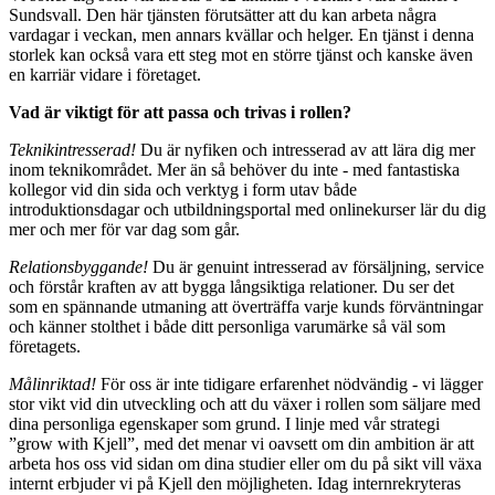
Sundsvall. Den här tjänsten förutsätter att du kan arbeta några
vardagar i veckan, men annars kvällar och helger. En tjänst i denna
storlek kan också vara ett steg mot en större tjänst och kanske även
en karriär vidare i företaget.
Vad är viktigt för att passa och trivas i rollen?
Teknikintresserad!
Du är nyfiken och intresserad av att lära dig mer
inom teknikområdet. Mer än så behöver du inte - med fantastiska
kollegor vid din sida och verktyg i form utav både
introduktionsdagar och utbildningsportal med onlinekurser lär du dig
mer och mer för var dag som går.
Relationsbyggande!
Du är genuint intresserad av försäljning, service
och förstår kraften av att bygga långsiktiga relationer. Du ser det
som en spännande utmaning att överträffa varje kunds förväntningar
och känner stolthet i både ditt personliga varumärke så väl som
företagets.
Målinriktad!
För oss är inte tidigare erfarenhet nödvändig - vi lägger
stor vikt vid din utveckling och att du växer i rollen som säljare med
dina personliga egenskaper som grund. I linje med vår strategi
”grow with Kjell”, med det menar vi oavsett om din ambition är att
arbeta hos oss vid sidan om dina studier eller om du på sikt vill växa
internt erbjuder vi på Kjell den möjligheten. Idag internrekryteras