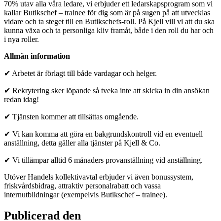
70% utav alla våra ledare, vi erbjuder ett ledarskapsprogram som vi
kallar Butikschef – trainee för dig som är på sugen på att utvecklas
vidare och ta steget till en Butikschefs-roll. På Kjell vill vi att du ska
kunna växa och ta personliga kliv framåt, både i den roll du har och
i nya roller.
Allmän information
✔ Arbetet är förlagt till både vardagar och helger.
✔ Rekrytering sker löpande så tveka inte att skicka in din ansökan
redan idag!
✔ Tjänsten kommer att tillsättas omgående.
✔ Vi kan komma att göra en bakgrundskontroll vid en eventuell
anställning, detta gäller alla tjänster på Kjell & Co.
✔ Vi tillämpar alltid 6 månaders provanställning vid anställning.
Utöver Handels kollektivavtal erbjuder vi även bonussystem,
friskvårdsbidrag, attraktiv personalrabatt och vassa
internutbildningar (exempelvis Butikschef – trainee).
Publicerad den