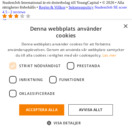
StudentJob International är ett dotterbolag till YoungCapital • © 2026 • Alla
rättigheter förbehålls •
Regler & Villkor
•
Sekretesspolicy
StudentJob SE score
4.5 - 2 reviews
×
Denna webbplats använder
Logga in som företag
cookies
Denna webbplats använder cookies för att förbättra
E-post
*
användarupplevelsen. Genom att använda vår webbplats samtycker
du till alla cookies i enlighet med vår cookiepolicy.
Läs mer
Lösenord
STRIKT NÖDVÄNDIGT
PRESTANDA
kom ihåg mig
glömt ditt lösenord?
logga in
INRIKTNING
FUNKTIONER
Kostnadsfri företagsprofil
OKLASSIFICERADE
Om du har företagskonto hos StudentJob SE, kan du enkelt logga in
och söka efter passande kandidater till ditt företag.
ACCEPTERA ALLA
AVVISA ALLT
Har du inte ett företagskonto?
VISA DETALJER
skapa profil gratis