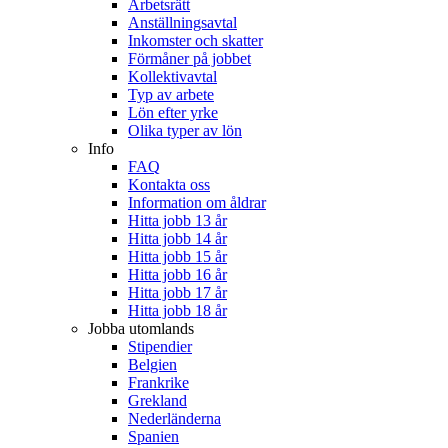
Arbetsrätt
Anställningsavtal
Inkomster och skatter
Förmåner på jobbet
Kollektivavtal
Typ av arbete
Lön efter yrke
Olika typer av lön
Info
FAQ
Kontakta oss
Information om åldrar
Hitta jobb 13 år
Hitta jobb 14 år
Hitta jobb 15 år
Hitta jobb 16 år
Hitta jobb 17 år
Hitta jobb 18 år
Jobba utomlands
Stipendier
Belgien
Frankrike
Grekland
Nederländerna
Spanien