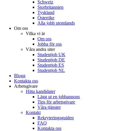
Schweiz
Storbritannien
Tyskland
Österrike
Alla jobb utomlands
Om oss
Vilka vi är
Om oss
Jobba för oss
Våra andra siter
Studentjob UK
Studentjob DE
Studentjob ES
Studentjob NL
Blogg
Kontakta oss
Arbetsgivare
Hitta kandidater
Lägg ut en jobbannons
Tips för arbetsgivare
Våra tjänster
Kontakt
Rekryteringsguiden
FAQ
Kontakta oss