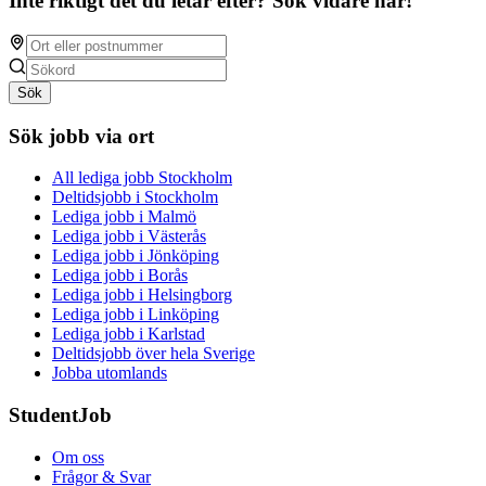
Inte riktigt det du letar efter? Sök vidare här!
Sök
Sök jobb via ort
All lediga jobb Stockholm
Deltidsjobb i Stockholm
Lediga jobb i Malmö
Lediga jobb i Västerås
Lediga jobb i Jönköping
Lediga jobb i Borås
Lediga jobb i Helsingborg
Lediga jobb i Linköping
Lediga jobb i Karlstad
Deltidsjobb över hela Sverige
Jobba utomlands
StudentJob
Om oss
Frågor & Svar