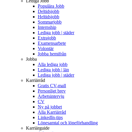
Lediga Jobb
Populära Jobb
Deltidsjobb
Heltidsjobb
Sommarjobb
Internship
Lediga jobb | städer
Extrajobb
Examensarbete
Volontär
Jobba hemifrån
Jobba
Alla lediga jobb
Lediga jobb | län
Lediga jobb | städer
Karriärråd
Gratis CV-mall
Personligt brev
Arbetsintervju
CV
Ny på jobbet
Alla Karriärråd
LinkedIn-tips
Lönesamtal och löneförhandling
Karriärguide