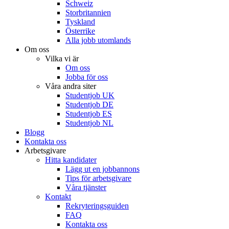
Schweiz
Storbritannien
Tyskland
Österrike
Alla jobb utomlands
Om oss
Vilka vi är
Om oss
Jobba för oss
Våra andra siter
Studentjob UK
Studentjob DE
Studentjob ES
Studentjob NL
Blogg
Kontakta oss
Arbetsgivare
Hitta kandidater
Lägg ut en jobbannons
Tips för arbetsgivare
Våra tjänster
Kontakt
Rekryteringsguiden
FAQ
Kontakta oss