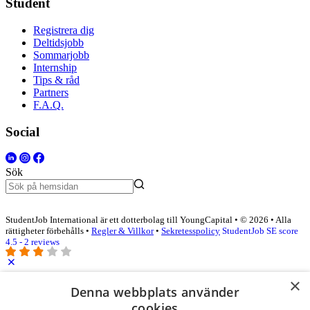
Student
Registrera dig
Deltidsjobb
Sommarjobb
Internship
Tips & råd
Partners
F.A.Q.
Social
Sök
StudentJob International är ett dotterbolag till YoungCapital • © 2026 • Alla
rättigheter förbehålls •
Regler & Villkor
•
Sekretesspolicy
StudentJob SE score
4.5 - 2 reviews
×
Logga in som företag
Denna webbplats använder
cookies