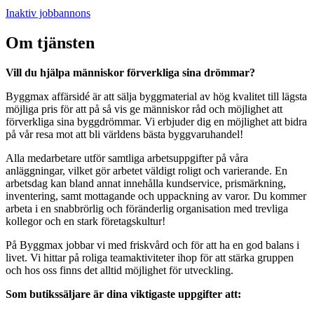
Inaktiv jobbannons
Om tjänsten
Vill du hjälpa människor förverkliga sina drömmar?
Byggmax affärsidé är att sälja byggmaterial av hög kvalitet till lägsta
möjliga pris för att på så vis ge människor råd och möjlighet att
förverkliga sina byggdrömmar. Vi erbjuder dig en möjlighet att bidra
på vår resa mot att bli världens bästa byggvaruhandel!
Alla medarbetare utför samtliga arbetsuppgifter på våra
anläggningar, vilket gör arbetet väldigt roligt och varierande. En
arbetsdag kan bland annat innehålla kundservice, prismärkning,
inventering, samt mottagande och uppackning av varor. Du kommer
arbeta i en snabbrörlig och föränderlig organisation med trevliga
kollegor och en stark företagskultur!
På Byggmax jobbar vi med friskvård och för att ha en god balans i
livet. Vi hittar på roliga teamaktiviteter ihop för att stärka gruppen
och hos oss finns det alltid möjlighet för utveckling.
Som butikssäljare är dina viktigaste uppgifter att: