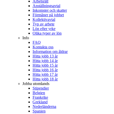
Arbetsrätt
Anställningsavtal
Inkomster och skatter
Förmåner på jobbet
Kollektivavtal
Typ av arbete
Lön efter yrke
Olika typer av lön
Info
FAQ
Kontakta oss
Information om åldrar
Hitta jobb 13 år
Hitta jobb 14 år
Hitta jobb 15 år
Hitta jobb 16 år
Hitta jobb 17 år
Hitta jobb 18 år
Jobba utomlands
Stipendier
Belgien
Frankrike
Grekland
Nederländerna
Spanien