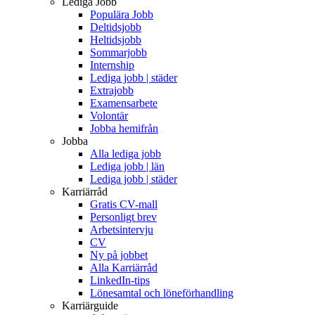
Lediga Jobb
Populära Jobb
Deltidsjobb
Heltidsjobb
Sommarjobb
Internship
Lediga jobb | städer
Extrajobb
Examensarbete
Volontär
Jobba hemifrån
Jobba
Alla lediga jobb
Lediga jobb | län
Lediga jobb | städer
Karriärråd
Gratis CV-mall
Personligt brev
Arbetsintervju
CV
Ny på jobbet
Alla Karriärråd
LinkedIn-tips
Lönesamtal och löneförhandling
Karriärguide