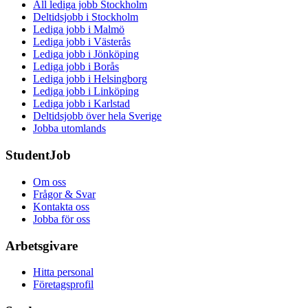
All lediga jobb Stockholm
Deltidsjobb i Stockholm
Lediga jobb i Malmö
Lediga jobb i Västerås
Lediga jobb i Jönköping
Lediga jobb i Borås
Lediga jobb i Helsingborg
Lediga jobb i Linköping
Lediga jobb i Karlstad
Deltidsjobb över hela Sverige
Jobba utomlands
StudentJob
Om oss
Frågor & Svar
Kontakta oss
Jobba för oss
Arbetsgivare
Hitta personal
Företagsprofil