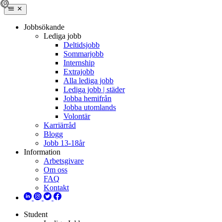
Jobbsökande
Lediga jobb
Deltidsjobb
Sommarjobb
Internship
Extrajobb
Alla lediga jobb
Lediga jobb | städer
Jobba hemifrån
Jobba utomlands
Volontär
Karriärråd
Blogg
Jobb 13-18år
Information
Arbetsgivare
Om oss
FAQ
Kontakt
Student