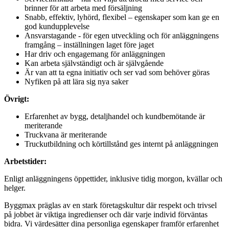
brinner för att arbeta med försäljning
Snabb, effektiv, lyhörd, flexibel – egenskaper som kan ge en
god kundupplevelse
Ansvarstagande - för egen utveckling och för anläggningens
framgång – inställningen laget före jaget
Har driv och engagemang för anläggningen
Kan arbeta självständigt och är självgående
Är van att ta egna initiativ och ser vad som behöver göras
Nyfiken på att lära sig nya saker
Övrigt:
Erfarenhet av bygg, detaljhandel och kundbemötande är
meriterande
Truckvana är meriterande
Truckutbildning och körtillstånd ges internt på anläggningen
Arbetstider:
Enligt anläggningens öppettider, inklusive tidig morgon, kvällar och
helger.
Byggmax präglas av en stark företagskultur där respekt och trivsel
på jobbet är viktiga ingredienser och där varje individ förväntas
bidra. Vi värdesätter dina personliga egenskaper framför erfarenhet