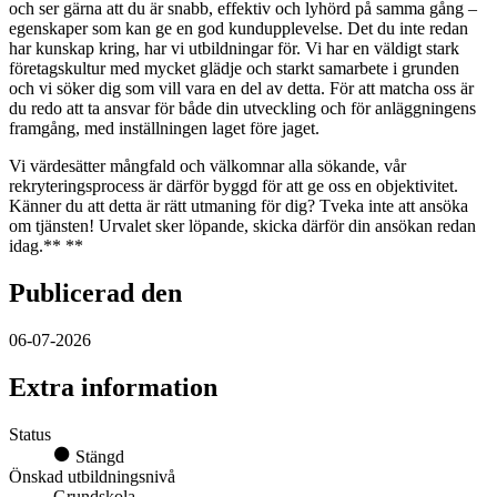
och ser gärna att du är snabb, effektiv och lyhörd på samma gång –
egenskaper som kan ge en god kundupplevelse. Det du inte redan
har kunskap kring, har vi utbildningar för. Vi har en väldigt stark
företagskultur med mycket glädje och starkt samarbete i grunden
och vi söker dig som vill vara en del av detta. För att matcha oss är
du redo att ta ansvar för både din utveckling och för anläggningens
framgång, med inställningen laget före jaget.
Vi värdesätter mångfald och välkomnar alla sökande, vår
rekryteringsprocess är därför byggd för att ge oss en objektivitet.
Känner du att detta är rätt utmaning för dig? Tveka inte att ansöka
om tjänsten! Urvalet sker löpande, skicka därför din ansökan redan
idag.** **
Publicerad den
06-07-2026
Extra information
Status
Stängd
Önskad utbildningsnivå
Grundskola