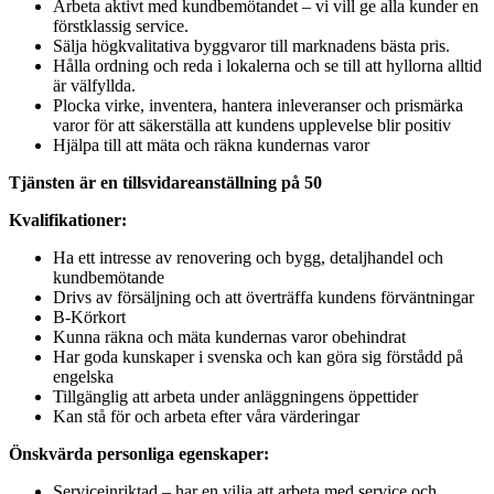
Arbeta aktivt med kundbemötandet – vi vill ge alla kunder en
förstklassig service.
Sälja högkvalitativa byggvaror till marknadens bästa pris.
Hålla ordning och reda i lokalerna och se till att hyllorna alltid
är välfyllda.
Plocka virke, inventera, hantera inleveranser och prismärka
varor för att säkerställa att kundens upplevelse blir positiv
Hjälpa till att mäta och räkna kundernas varor
Tjänsten är en tillsvidareanställning på 50
Kvalifikationer:
Ha ett intresse av renovering och bygg, detaljhandel och
kundbemötande
Drivs av försäljning och att överträffa kundens förväntningar
B-Körkort
Kunna räkna och mäta kundernas varor obehindrat
Har goda kunskaper i svenska och kan göra sig förstådd på
engelska
Tillgänglig att arbeta under anläggningens öppettider
Kan stå för och arbeta efter våra värderingar
Önskvärda personliga egenskaper:
Serviceinriktad – har en vilja att arbeta med service och