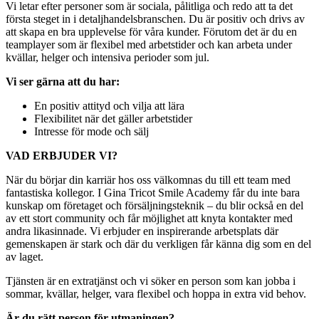
Vi letar efter personer som är sociala, pålitliga och redo att ta det
första steget in i detaljhandelsbranschen. Du är positiv och drivs av
att skapa en bra upplevelse för våra kunder. Förutom det är du en
teamplayer som är flexibel med arbetstider och kan arbeta under
kvällar, helger och intensiva perioder som jul.
Vi ser gärna att du har:
En positiv attityd och vilja att lära
Flexibilitet när det gäller arbetstider
Intresse för mode och sälj
VAD ERBJUDER VI?
När du börjar din karriär hos oss välkomnas du till ett team med
fantastiska kollegor. I Gina Tricot Smile Academy får du inte bara
kunskap om företaget och försäljningsteknik – du blir också en del
av ett stort community och får möjlighet att knyta kontakter med
andra likasinnade. Vi erbjuder en inspirerande arbetsplats där
gemenskapen är stark och där du verkligen får känna dig som en del
av laget.
Tjänsten är en extratjänst och vi söker en person som kan jobba i
sommar, kvällar, helger, vara flexibel och hoppa in extra vid behov.
Är du rätt person för utmaningen?