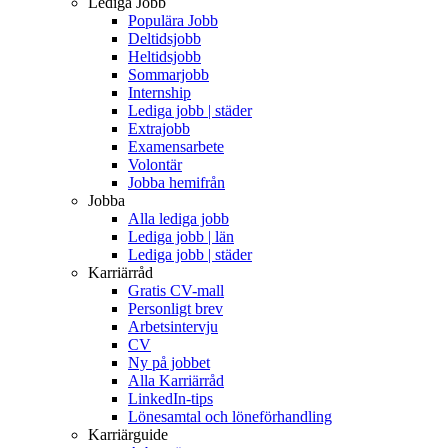
Lediga Jobb
Populära Jobb
Deltidsjobb
Heltidsjobb
Sommarjobb
Internship
Lediga jobb | städer
Extrajobb
Examensarbete
Volontär
Jobba hemifrån
Jobba
Alla lediga jobb
Lediga jobb | län
Lediga jobb | städer
Karriärråd
Gratis CV-mall
Personligt brev
Arbetsintervju
CV
Ny på jobbet
Alla Karriärråd
LinkedIn-tips
Lönesamtal och löneförhandling
Karriärguide