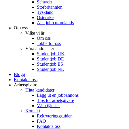
Schweiz
Storbritannien
Tyskland
Österrike
Alla jobb utomlands
Om oss
Vilka vi är
Om oss
Jobba för oss
Våra andra siter
Studentjob UK
Studentjob DE
Studentjob ES
Studentjob NL
Blogg
Kontakta oss
Arbetsgivare
Hitta kandidater
Lägg ut en jobbannons
Tips för arbetsgivare
Våra tjänster
Kontakt
Rekryteringsguiden
FAQ
Kontakta oss