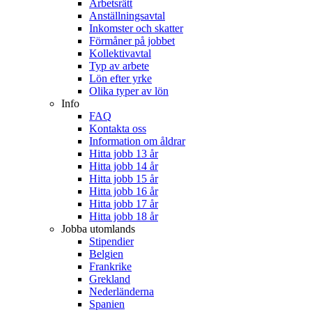
Arbetsrätt
Anställningsavtal
Inkomster och skatter
Förmåner på jobbet
Kollektivavtal
Typ av arbete
Lön efter yrke
Olika typer av lön
Info
FAQ
Kontakta oss
Information om åldrar
Hitta jobb 13 år
Hitta jobb 14 år
Hitta jobb 15 år
Hitta jobb 16 år
Hitta jobb 17 år
Hitta jobb 18 år
Jobba utomlands
Stipendier
Belgien
Frankrike
Grekland
Nederländerna
Spanien