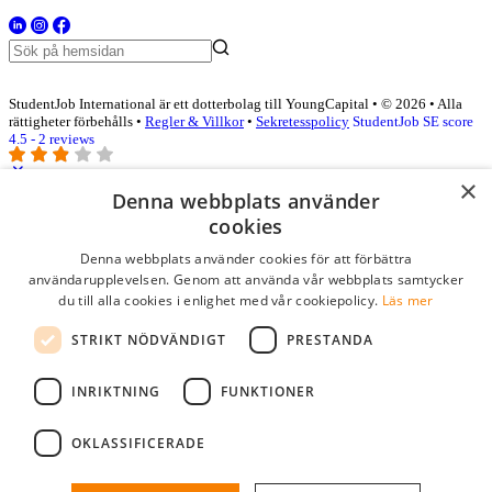
StudentJob International är ett dotterbolag till YoungCapital • © 2026 • Alla
rättigheter förbehålls •
Regler & Villkor
•
Sekretesspolicy
StudentJob SE score
4.5 - 2 reviews
×
Denna webbplats använder
Logga in som företag
cookies
Denna webbplats använder cookies för att förbättra
E-post
*
användarupplevelsen. Genom att använda vår webbplats samtycker
du till alla cookies i enlighet med vår cookiepolicy.
Läs mer
Lösenord
STRIKT NÖDVÄNDIGT
PRESTANDA
kom ihåg mig
glömt ditt lösenord?
logga in
INRIKTNING
FUNKTIONER
Kostnadsfri företagsprofil
OKLASSIFICERADE
Om du har företagskonto hos StudentJob SE, kan du enkelt logga in