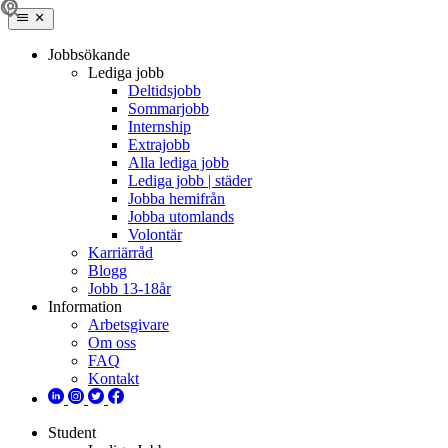
Jobbsökande
Lediga jobb
Deltidsjobb
Sommarjobb
Internship
Extrajobb
Alla lediga jobb
Lediga jobb | städer
Jobba hemifrån
Jobba utomlands
Volontär
Karriärråd
Blogg
Jobb 13-18år
Information
Arbetsgivare
Om oss
FAQ
Kontakt
Student