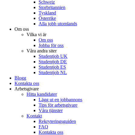
Schweiz
Storbritannien
Tyskland
Österrike
Alla jobb utomlands
Om oss
Vilka vi är
Om oss
Jobba för oss
Våra andra siter
Studentjob UK
Studentjob DE
Studentjob ES
Studentjob NL
Blogg
Kontakta oss
Arbetsgivare
Hitta kandidater
Lägg ut en jobbannons
Tips för arbetsgivare
Våra tjänster
Kontakt
Rekryteringsguiden
FAQ
Kontakta oss