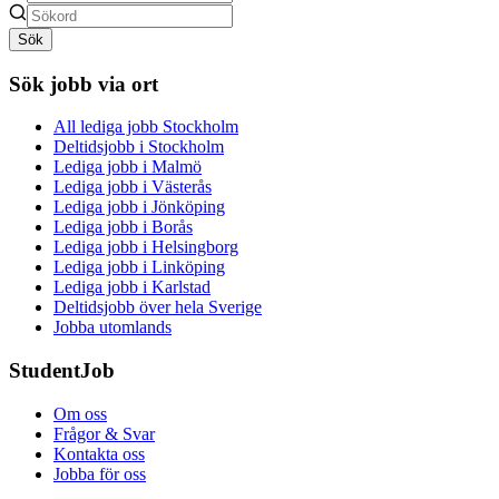
Sök
Sök jobb via ort
All lediga jobb Stockholm
Deltidsjobb i Stockholm
Lediga jobb i Malmö
Lediga jobb i Västerås
Lediga jobb i Jönköping
Lediga jobb i Borås
Lediga jobb i Helsingborg
Lediga jobb i Linköping
Lediga jobb i Karlstad
Deltidsjobb över hela Sverige
Jobba utomlands
StudentJob
Om oss
Frågor & Svar
Kontakta oss
Jobba för oss