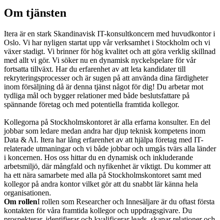
Om tjänsten
Itera är en stark Skandinavisk IT-konsultkoncern med huvudkontor i
Oslo. Vi har nyligen startat upp vår verksamhet i Stockholm och vi
växer stadigt. Vi brinner för hög kvalitet och att göra verklig skillnad
med allt vi gör. Vi söker nu en dynamisk nyckelspelare för vår
fortsatta tillväxt. Har du erfarenhet av att leta kandidater till
rekryteringsprocesser och är sugen på att använda dina färdigheter
inom försäljning då är denna tjänst något för dig! Du arbetar mot
tydliga mål och bygger relationer med både beslutsfattare på
spännande företag och med potentiella framtida kollegor.
Kollegorna på Stockholmskontoret är alla erfarna konsulter. En del
jobbar som ledare medan andra har djup teknisk kompetens inom
Data & AI. Itera har lång erfarenhet av att hjälpa företag med IT-
relaterade utmaningar och vi både jobbar och umgås tvärs alla länder
i koncernen. Hos oss hittar du en dynamisk och inkluderande
arbetsmiljö, där mångfald och nyfikenhet är viktigt. Du kommer att
ha ett nära samarbete med alla på Stockholmskontoret samt med
kollegor på andra kontor vilket gör att du snabbt lär känna hela
organisationen.
Om rollen
I rollen som Researcher och Innesäljare är du oftast första
kontakten för våra framtida kollegor och uppdragsgivare. Du
prospekterar, identifierar och kvalificerar leads, skapar relationer och