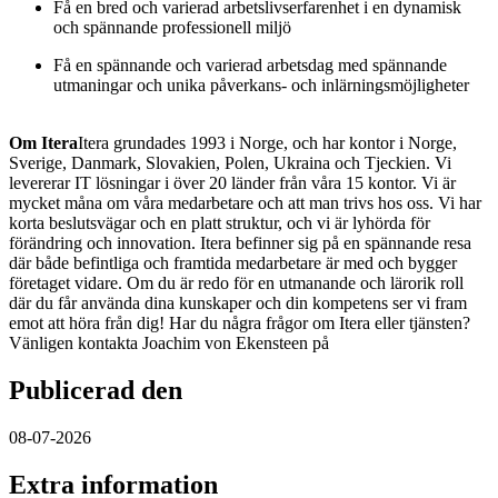
Få en bred och varierad arbetslivserfarenhet i en dynamisk
och spännande professionell miljö
Få en spännande och varierad arbetsdag med spännande
utmaningar och unika påverkans- och inlärningsmöjligheter
Om Itera
Itera grundades 1993 i Norge, och har kontor i Norge,
Sverige, Danmark, Slovakien, Polen, Ukraina och Tjeckien. Vi
levererar IT lösningar i över 20 länder från våra 15 kontor. Vi är
mycket måna om våra medarbetare och att man trivs hos oss. Vi har
korta beslutsvägar och en platt struktur, och vi är lyhörda för
förändring och innovation. Itera befinner sig på en spännande resa
där både befintliga och framtida medarbetare är med och bygger
företaget vidare. Om du är redo för en utmanande och lärorik roll
där du får använda dina kunskaper och din kompetens ser vi fram
emot att höra från dig! Har du några frågor om Itera eller tjänsten?
Vänligen kontakta Joachim von Ekensteen på
Publicerad den
08-07-2026
Extra information