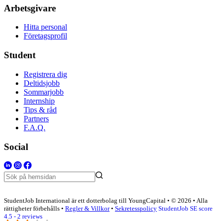
Arbetsgivare
Hitta personal
Företagsprofil
Student
Registrera dig
Deltidsjobb
Sommarjobb
Internship
Tips & råd
Partners
F.A.Q.
Social
StudentJob International är ett dotterbolag till YoungCapital • © 2026 • Alla
rättigheter förbehålls •
Regler & Villkor
•
Sekretesspolicy
StudentJob SE score
4.5 - 2 reviews