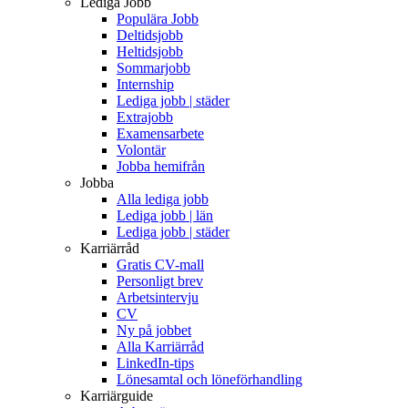
Lediga Jobb
Populära Jobb
Deltidsjobb
Heltidsjobb
Sommarjobb
Internship
Lediga jobb | städer
Extrajobb
Examensarbete
Volontär
Jobba hemifrån
Jobba
Alla lediga jobb
Lediga jobb | län
Lediga jobb | städer
Karriärråd
Gratis CV-mall
Personligt brev
Arbetsintervju
CV
Ny på jobbet
Alla Karriärråd
LinkedIn-tips
Lönesamtal och löneförhandling
Karriärguide