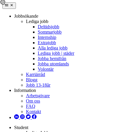
Jobbsökande
Lediga jobb
Deltidsjobb
Sommarjobb
Internship
Extrajobb
Alla lediga jobb
Lediga jobb | städer
Jobba hemifrån
Jobba utomlands
Volontär
Karriärråd
Blogg
Jobb 13-18år
Information
Arbetsgivare
Om oss
FAQ
Kontakt
Student