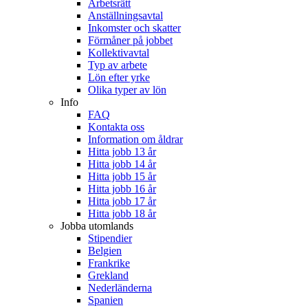
Arbetsrätt
Anställningsavtal
Inkomster och skatter
Förmåner på jobbet
Kollektivavtal
Typ av arbete
Lön efter yrke
Olika typer av lön
Info
FAQ
Kontakta oss
Information om åldrar
Hitta jobb 13 år
Hitta jobb 14 år
Hitta jobb 15 år
Hitta jobb 16 år
Hitta jobb 17 år
Hitta jobb 18 år
Jobba utomlands
Stipendier
Belgien
Frankrike
Grekland
Nederländerna
Spanien