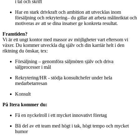
i tal och skrift
Har en stark drivkraft och ambition att utvecklas inom
försäljning och rekrytering– du gillar att arbeta målinriktat och
motiveras av att se dina insatser ge konkreta resultat.
Framtiden?
Vi är ett ungt kontor med massor av möjligheter vart eftersom vi
växer. Du kommer utveckla dig själv och din karriär helt i den
riktning du önskar, tex:
Försäljning – genomföra säljmöten själv och driva
säljprocesser i mål
Rekrytering/HR - stödja konsultchefer under hela
medarbetarresan
Konsult
På Itera kommer du:
Få en nyckelroll i ett mycket innovativt företag
Bli del av ett team med högt i tak, högt tempo och mycket
humor