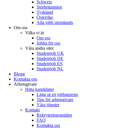
Schweiz
Storbritannien
Tyskland
Österrike
Alla jobb utomlands
Om oss
Vilka vi är
Om oss
Jobba för oss
Våra andra siter
Studentjob UK
Studentjob DE
Studentjob ES
Studentjob NL
Blogg
Kontakta oss
Arbetsgivare
Hitta kandidater
Lägg ut en jobbannons
Tips för arbetsgivare
Våra tjänster
Kontakt
Rekryteringsguiden
FAQ
Kontakta oss