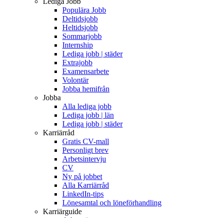
Lediga Jobb
Populära Jobb
Deltidsjobb
Heltidsjobb
Sommarjobb
Internship
Lediga jobb | städer
Extrajobb
Examensarbete
Volontär
Jobba hemifrån
Jobba
Alla lediga jobb
Lediga jobb | län
Lediga jobb | städer
Karriärråd
Gratis CV-mall
Personligt brev
Arbetsintervju
CV
Ny på jobbet
Alla Karriärråd
LinkedIn-tips
Lönesamtal och löneförhandling
Karriärguide