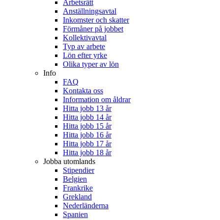
Arbetsrätt
Anställningsavtal
Inkomster och skatter
Förmåner på jobbet
Kollektivavtal
Typ av arbete
Lön efter yrke
Olika typer av lön
Info
FAQ
Kontakta oss
Information om åldrar
Hitta jobb 13 år
Hitta jobb 14 år
Hitta jobb 15 år
Hitta jobb 16 år
Hitta jobb 17 år
Hitta jobb 18 år
Jobba utomlands
Stipendier
Belgien
Frankrike
Grekland
Nederländerna
Spanien