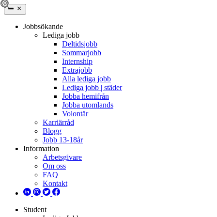
Jobbsökande
Lediga jobb
Deltidsjobb
Sommarjobb
Internship
Extrajobb
Alla lediga jobb
Lediga jobb | städer
Jobba hemifrån
Jobba utomlands
Volontär
Karriärråd
Blogg
Jobb 13-18år
Information
Arbetsgivare
Om oss
FAQ
Kontakt
Student