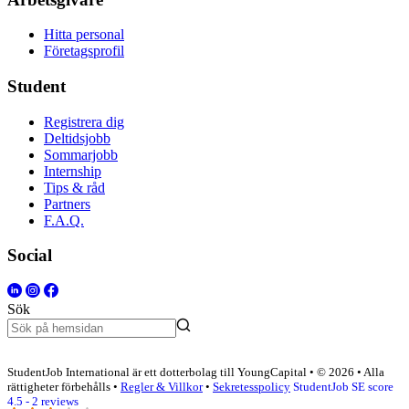
Hitta personal
Företagsprofil
Student
Registrera dig
Deltidsjobb
Sommarjobb
Internship
Tips & råd
Partners
F.A.Q.
Social
Sök
StudentJob International är ett dotterbolag till YoungCapital • © 2026 • Alla
rättigheter förbehålls •
Regler & Villkor
•
Sekretesspolicy
StudentJob SE score
4.5 - 2 reviews