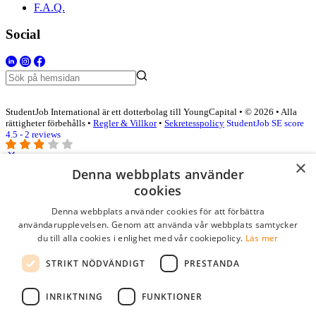
F.A.Q.
Social
StudentJob International är ett dotterbolag till YoungCapital • © 2026 • Alla
rättigheter förbehålls •
Regler & Villkor
•
Sekretesspolicy
StudentJob SE score
4.5 - 2 reviews
×
Denna webbplats använder
Logga in som företag
cookies
Denna webbplats använder cookies för att förbättra
E-post
*
användarupplevelsen. Genom att använda vår webbplats samtycker
du till alla cookies i enlighet med vår cookiepolicy.
Läs mer
Lösenord
STRIKT NÖDVÄNDIGT
PRESTANDA
kom ihåg mig
glömt ditt lösenord?
logga in
INRIKTNING
FUNKTIONER