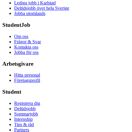
Lediga jobb i Karlstad
Deltidsjobb över hela Sverige
Jobba utomlands
StudentJob
Om oss
Frågor & Svar
Kontakta oss
Jobba för oss
Arbetsgivare
Hitta personal
Företagsprofil
Student
Registrera dig
Deltidsjobb
Sommarjobb
Internship
Tips & råd
Partners