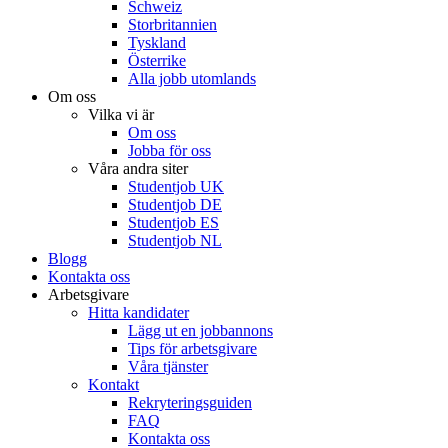
Schweiz
Storbritannien
Tyskland
Österrike
Alla jobb utomlands
Om oss
Vilka vi är
Om oss
Jobba för oss
Våra andra siter
Studentjob UK
Studentjob DE
Studentjob ES
Studentjob NL
Blogg
Kontakta oss
Arbetsgivare
Hitta kandidater
Lägg ut en jobbannons
Tips för arbetsgivare
Våra tjänster
Kontakt
Rekryteringsguiden
FAQ
Kontakta oss