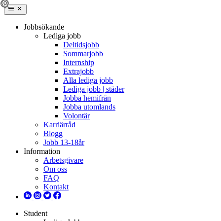
Jobbsökande
Lediga jobb
Deltidsjobb
Sommarjobb
Internship
Extrajobb
Alla lediga jobb
Lediga jobb | städer
Jobba hemifrån
Jobba utomlands
Volontär
Karriärråd
Blogg
Jobb 13-18år
Information
Arbetsgivare
Om oss
FAQ
Kontakt
Student