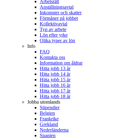
Arbetsrätt
Anställningsavtal
Inkomster och skatter
Förmåner på jobbet
Kollektivavtal
Typ av arbete
Lön efter yrke
Olika typer av lön
Info
FAQ
Kontakta oss
Information om åldrar
Hitta jobb 13 år
Hitta jobb 14 år
Hitta jobb 15 år
Hitta jobb 16 år
Hitta jobb 17 år
Hitta jobb 18 år
Jobba utomlands
Stipendier
Belgien
Frankrike
Grekland
Nederländerna
Spanien