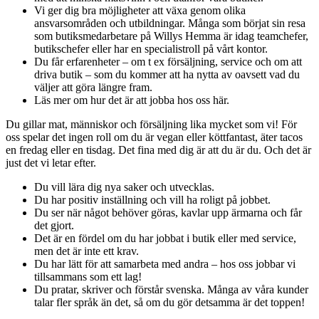
Vi ger dig bra möjligheter att växa genom olika
ansvarsområden och utbildningar. Många som börjat sin resa
som butiksmedarbetare på Willys Hemma är idag teamchefer,
butikschefer eller har en specialistroll på vårt kontor.
Du får erfarenheter – om t ex försäljning, service och om att
driva butik – som du kommer att ha nytta av oavsett vad du
väljer att göra längre fram.
Läs mer om hur det är att jobba hos oss här.
Du gillar mat, människor och försäljning lika mycket som vi! För
oss spelar det ingen roll om du är vegan eller köttfantast, äter tacos
en fredag eller en tisdag. Det fina med dig är att du är du. Och det är
just det vi letar efter.
Du vill lära dig nya saker och utvecklas.
Du har positiv inställning och vill ha roligt på jobbet.
Du ser när något behöver göras, kavlar upp ärmarna och får
det gjort.
Det är en fördel om du har jobbat i butik eller med service,
men det är inte ett krav.
Du har lätt för att samarbeta med andra – hos oss jobbar vi
tillsammans som ett lag!
Du pratar, skriver och förstår svenska. Många av våra kunder
talar fler språk än det, så om du gör detsamma är det toppen!