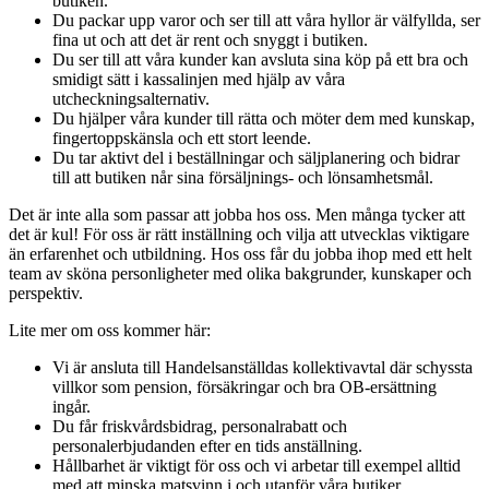
butiken.
Du packar upp varor och ser till att våra hyllor är välfyllda, ser
fina ut och att det är rent och snyggt i butiken.
Du ser till att våra kunder kan avsluta sina köp på ett bra och
smidigt sätt i kassalinjen med hjälp av våra
utcheckningsalternativ.
Du hjälper våra kunder till rätta och möter dem med kunskap,
fingertoppskänsla och ett stort leende.
Du tar aktivt del i beställningar och säljplanering och bidrar
till att butiken når sina försäljnings- och lönsamhetsmål.
Det är inte alla som passar att jobba hos oss. Men många tycker att
det är kul! För oss är rätt inställning och vilja att utvecklas viktigare
än erfarenhet och utbildning. Hos oss får du jobba ihop med ett helt
team av sköna personligheter med olika bakgrunder, kunskaper och
perspektiv.
Lite mer om oss kommer här:
Vi är ansluta till Handelsanställdas kollektivavtal där schyssta
villkor som pension, försäkringar och bra OB-ersättning
ingår.
Du får friskvårdsbidrag, personalrabatt och
personalerbjudanden efter en tids anställning.
Hållbarhet är viktigt för oss och vi arbetar till exempel alltid
med att minska matsvinn i och utanför våra butiker.