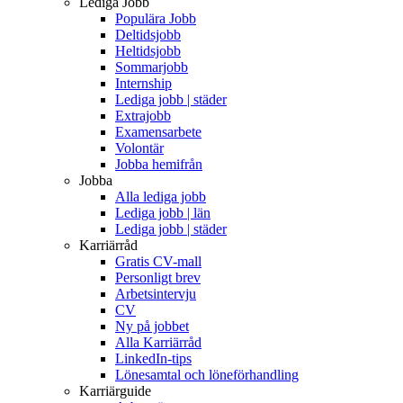
Lediga Jobb
Populära Jobb
Deltidsjobb
Heltidsjobb
Sommarjobb
Internship
Lediga jobb | städer
Extrajobb
Examensarbete
Volontär
Jobba hemifrån
Jobba
Alla lediga jobb
Lediga jobb | län
Lediga jobb | städer
Karriärråd
Gratis CV-mall
Personligt brev
Arbetsintervju
CV
Ny på jobbet
Alla Karriärråd
LinkedIn-tips
Lönesamtal och löneförhandling
Karriärguide