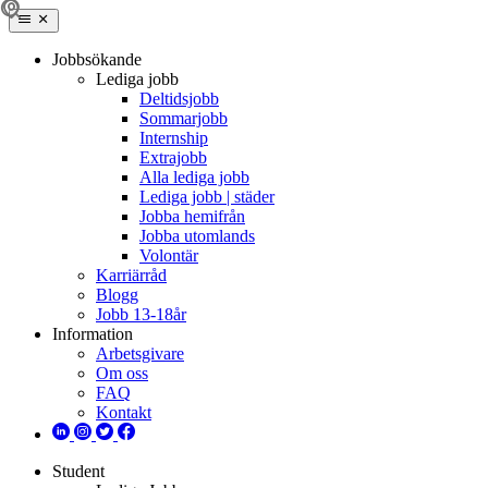
Jobbsökande
Lediga jobb
Deltidsjobb
Sommarjobb
Internship
Extrajobb
Alla lediga jobb
Lediga jobb | städer
Jobba hemifrån
Jobba utomlands
Volontär
Karriärråd
Blogg
Jobb 13-18år
Information
Arbetsgivare
Om oss
FAQ
Kontakt
Student