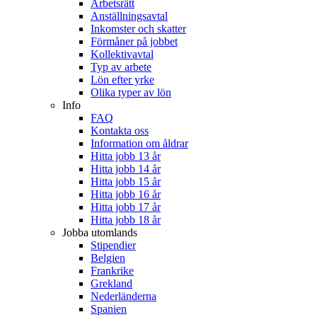
Arbetsrätt
Anställningsavtal
Inkomster och skatter
Förmåner på jobbet
Kollektivavtal
Typ av arbete
Lön efter yrke
Olika typer av lön
Info
FAQ
Kontakta oss
Information om åldrar
Hitta jobb 13 år
Hitta jobb 14 år
Hitta jobb 15 år
Hitta jobb 16 år
Hitta jobb 17 år
Hitta jobb 18 år
Jobba utomlands
Stipendier
Belgien
Frankrike
Grekland
Nederländerna
Spanien