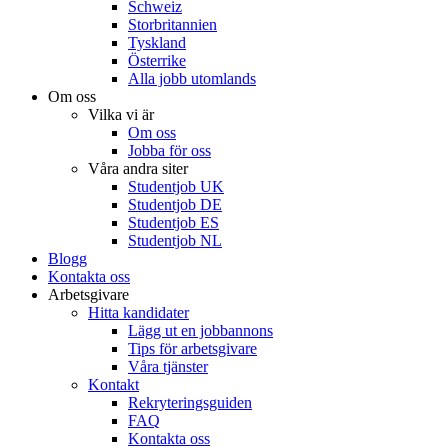
Schweiz
Storbritannien
Tyskland
Österrike
Alla jobb utomlands
Om oss
Vilka vi är
Om oss
Jobba för oss
Våra andra siter
Studentjob UK
Studentjob DE
Studentjob ES
Studentjob NL
Blogg
Kontakta oss
Arbetsgivare
Hitta kandidater
Lägg ut en jobbannons
Tips för arbetsgivare
Våra tjänster
Kontakt
Rekryteringsguiden
FAQ
Kontakta oss