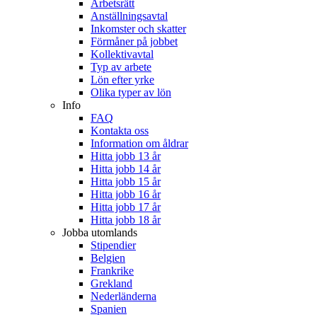
Arbetsrätt
Anställningsavtal
Inkomster och skatter
Förmåner på jobbet
Kollektivavtal
Typ av arbete
Lön efter yrke
Olika typer av lön
Info
FAQ
Kontakta oss
Information om åldrar
Hitta jobb 13 år
Hitta jobb 14 år
Hitta jobb 15 år
Hitta jobb 16 år
Hitta jobb 17 år
Hitta jobb 18 år
Jobba utomlands
Stipendier
Belgien
Frankrike
Grekland
Nederländerna
Spanien