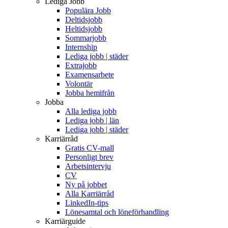
Lediga Jobb
Populära Jobb
Deltidsjobb
Heltidsjobb
Sommarjobb
Internship
Lediga jobb | städer
Extrajobb
Examensarbete
Volontär
Jobba hemifrån
Jobba
Alla lediga jobb
Lediga jobb | län
Lediga jobb | städer
Karriärråd
Gratis CV-mall
Personligt brev
Arbetsintervju
CV
Ny på jobbet
Alla Karriärråd
LinkedIn-tips
Lönesamtal och löneförhandling
Karriärguide