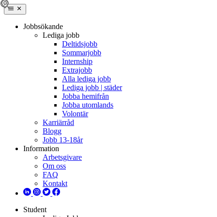
Jobbsökande
Lediga jobb
Deltidsjobb
Sommarjobb
Internship
Extrajobb
Alla lediga jobb
Lediga jobb | städer
Jobba hemifrån
Jobba utomlands
Volontär
Karriärråd
Blogg
Jobb 13-18år
Information
Arbetsgivare
Om oss
FAQ
Kontakt
Student