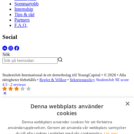
Sommarjobb
Internship
Tips & råd
Partners
F.A.Q.
Social
Sök
StudentJob International är ett dotterbolag till YoungCapital • © 2026 • Alla
rättigheter förbehålls •
Regler & Villkor
•
Sekretesspolicy
StudentJob SE score
4.5 - 2 reviews
×
Logga in som företag
Denna webbplats använder
cookies
E-post
*
Denna webbplats använder cookies för att förbättra
användarupplevelsen. Genom att använda vår webbplats samtycker
du till alla cookies i enlighet med vår cookiepolicy.
Läs mer
Lösenord