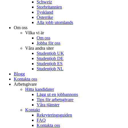
Schweiz
Storbritannien
Tyskland
Österrike
Alla jobb utomlands
Om oss
Vilka vi är
Om oss
Jobba för oss
Våra andra siter
Studentjob UK
Studentjob DE
Studentjob ES
Studentjob NL
Blogg
Kontakta oss
Arbetsgivare
Hitta kandidater
Lägg ut en jobbannons
Tips för arbetsgivare
Våra tjänster
Kontakt
Rekryteringsguiden
FAQ
Kontakta oss