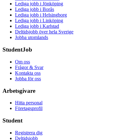
Lediga jobb i Jönköping
Lediga jobb i Borås
Lediga jobb i Helsingborg
Lediga jobb i Linköping
Lediga jobb i Karlstad
Deltidsjobb över hela Sverige
Jobba utomlands
StudentJob
Om oss
Frågor & Svar
Kontakta oss
Jobba för oss
Arbetsgivare
Hitta personal
Företagsprofil
Student
Registrera dig
Deltidsjobb