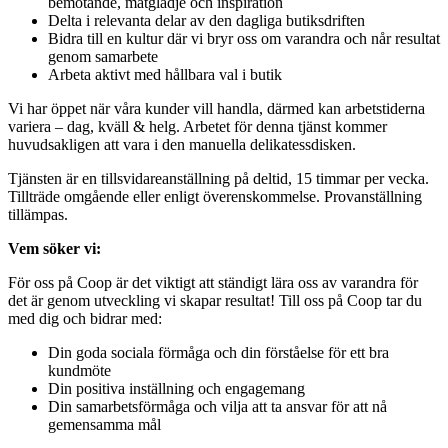
bemötande, matglädje och inspiration
Delta i relevanta delar av den dagliga butiksdriften
Bidra till en kultur där vi bryr oss om varandra och når resultat
genom samarbete
Arbeta aktivt med hållbara val i butik
Vi har öppet när våra kunder vill handla, därmed kan arbetstiderna
variera – dag, kväll & helg. Arbetet för denna tjänst kommer
huvudsakligen att vara i den manuella delikatessdisken.
Tjänsten är en tillsvidareanställning på deltid, 15 timmar per vecka.
Tillträde omgående eller enligt överenskommelse. Provanställning
tillämpas.
Vem söker vi:
För oss på Coop är det viktigt att ständigt lära oss av varandra för
det är genom utveckling vi skapar resultat! Till oss på Coop tar du
med dig och bidrar med:
Din goda sociala förmåga och din förståelse för ett bra
kundmöte
Din positiva inställning och engagemang
Din samarbetsförmåga och vilja att ta ansvar för att nå
gemensamma mål