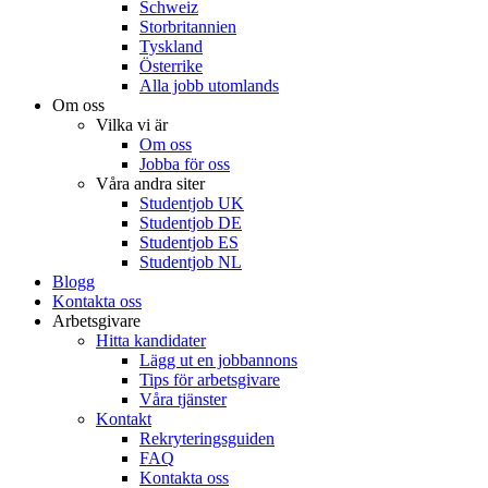
Schweiz
Storbritannien
Tyskland
Österrike
Alla jobb utomlands
Om oss
Vilka vi är
Om oss
Jobba för oss
Våra andra siter
Studentjob UK
Studentjob DE
Studentjob ES
Studentjob NL
Blogg
Kontakta oss
Arbetsgivare
Hitta kandidater
Lägg ut en jobbannons
Tips för arbetsgivare
Våra tjänster
Kontakt
Rekryteringsguiden
FAQ
Kontakta oss