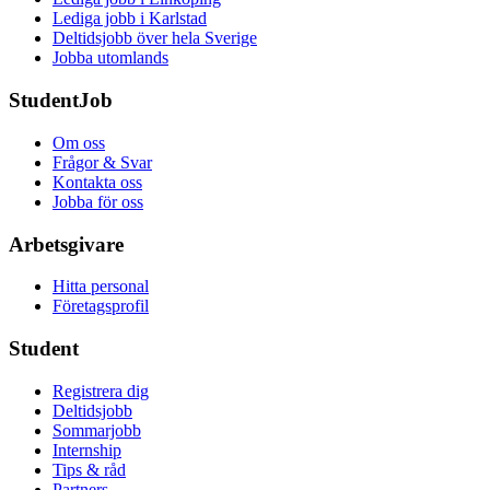
Lediga jobb i Karlstad
Deltidsjobb över hela Sverige
Jobba utomlands
StudentJob
Om oss
Frågor & Svar
Kontakta oss
Jobba för oss
Arbetsgivare
Hitta personal
Företagsprofil
Student
Registrera dig
Deltidsjobb
Sommarjobb
Internship
Tips & råd
Partners