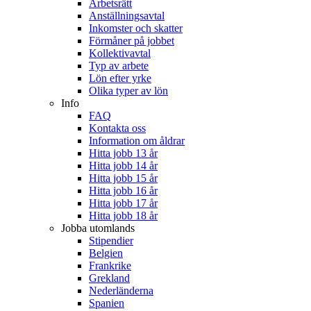
Arbetsrätt
Anställningsavtal
Inkomster och skatter
Förmåner på jobbet
Kollektivavtal
Typ av arbete
Lön efter yrke
Olika typer av lön
Info
FAQ
Kontakta oss
Information om åldrar
Hitta jobb 13 år
Hitta jobb 14 år
Hitta jobb 15 år
Hitta jobb 16 år
Hitta jobb 17 år
Hitta jobb 18 år
Jobba utomlands
Stipendier
Belgien
Frankrike
Grekland
Nederländerna
Spanien