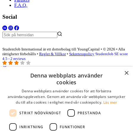
F.A.Q.
Social
StudentJob International är ett dotterbolag till YoungCapital • © 2026 • Alla
rättigheter förbehålls •
Regler & Villkor
•
Sekretesspolicy
StudentJob SE score
4.5 - 2 reviews
×
Denna webbplats använder
Logga in som företag
cookies
Denna webbplats använder cookies för att förbättra
E-post
*
användarupplevelsen. Genom att använda vår webbplats samtycker
du till alla cookies i enlighet med vår cookiepolicy.
Läs mer
Lösenord
STRIKT NÖDVÄNDIGT
PRESTANDA
kom ihåg mig
glömt ditt lösenord?
logga in
INRIKTNING
FUNKTIONER