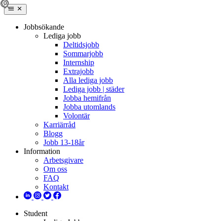
Jobbsökande
Lediga jobb
Deltidsjobb
Sommarjobb
Internship
Extrajobb
Alla lediga jobb
Lediga jobb | städer
Jobba hemifrån
Jobba utomlands
Volontär
Karriärråd
Blogg
Jobb 13-18år
Information
Arbetsgivare
Om oss
FAQ
Kontakt
Student