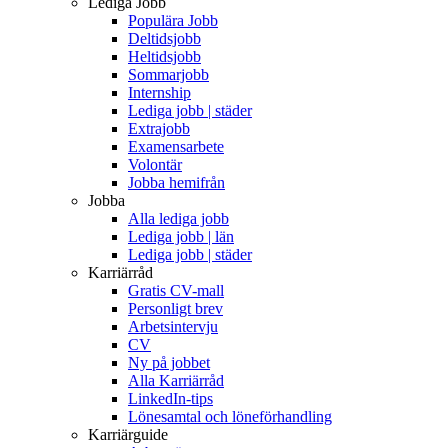
Lediga Jobb
Populära Jobb
Deltidsjobb
Heltidsjobb
Sommarjobb
Internship
Lediga jobb | städer
Extrajobb
Examensarbete
Volontär
Jobba hemifrån
Jobba
Alla lediga jobb
Lediga jobb | län
Lediga jobb | städer
Karriärråd
Gratis CV-mall
Personligt brev
Arbetsintervju
CV
Ny på jobbet
Alla Karriärråd
LinkedIn-tips
Lönesamtal och löneförhandling
Karriärguide