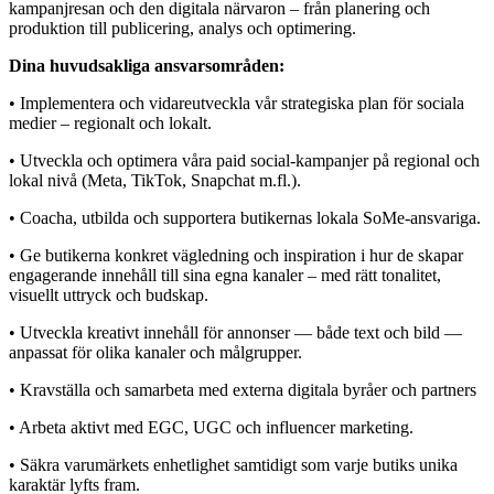
kampanjresan och den digitala närvaron – från planering och
produktion till publicering, analys och optimering.
Dina huvudsakliga ansvarsområden:
• Implementera och vidareutveckla vår strategiska plan för sociala
medier – regionalt och lokalt.
• Utveckla och optimera våra paid social-kampanjer på regional och
lokal nivå (Meta, TikTok, Snapchat m.fl.).
• Coacha, utbilda och supportera butikernas lokala SoMe-ansvariga.
• Ge butikerna konkret vägledning och inspiration i hur de skapar
engagerande innehåll till sina egna kanaler – med rätt tonalitet,
visuellt uttryck och budskap.
• Utveckla kreativt innehåll för annonser — både text och bild —
anpassat för olika kanaler och målgrupper.
• Kravställa och samarbeta med externa digitala byråer och partners
• Arbeta aktivt med EGC, UGC och influencer marketing.
• Säkra varumärkets enhetlighet samtidigt som varje butiks unika
karaktär lyfts fram.