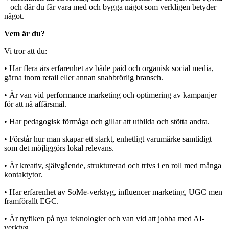
– och där du får vara med och bygga något som verkligen betyder
något.
Vem är du?
Vi tror att du:
• Har flera års erfarenhet av både paid och organisk social media,
gärna inom retail eller annan snabbrörlig bransch.
• Är van vid performance marketing och optimering av kampanjer
för att nå affärsmål.
• Har pedagogisk förmåga och gillar att utbilda och stötta andra.
• Förstår hur man skapar ett starkt, enhetligt varumärke samtidigt
som det möjliggörs lokal relevans.
• Är kreativ, självgående, strukturerad och trivs i en roll med många
kontaktytor.
• Har erfarenhet av SoMe-verktyg, influencer marketing, UGC men
framförallt EGC.
• Är nyfiken på nya teknologier och van vid att jobba med AI-
verktyg.