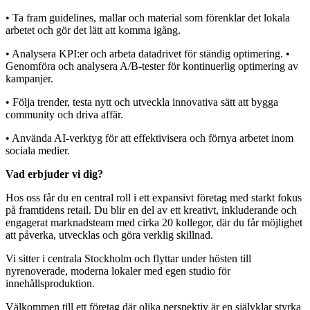
• Ta fram guidelines, mallar och material som förenklar det lokala
arbetet och gör det lätt att komma igång.
• Analysera KPI:er och arbeta datadrivet för ständig optimering. •
Genomföra och analysera A/B-tester för kontinuerlig optimering av
kampanjer.
• Följa trender, testa nytt och utveckla innovativa sätt att bygga
community och driva affär.
• Använda AI-verktyg för att effektivisera och förnya arbetet inom
sociala medier.
Vad erbjuder vi dig?
Hos oss får du en central roll i ett expansivt företag med starkt fokus
på framtidens retail. Du blir en del av ett kreativt, inkluderande och
engagerat marknadsteam med cirka 20 kollegor, där du får möjlighet
att påverka, utvecklas och göra verklig skillnad.
Vi sitter i centrala Stockholm och flyttar under hösten till
nyrenoverade, moderna lokaler med egen studio för
innehållsproduktion.
Välkommen till ett företag där olika perspektiv är en självklar styrka