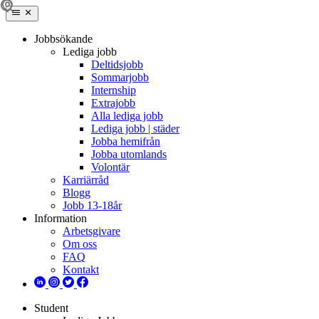
Jobbsökande
Lediga jobb
Deltidsjobb
Sommarjobb
Internship
Extrajobb
Alla lediga jobb
Lediga jobb | städer
Jobba hemifrån
Jobba utomlands
Volontär
Karriärråd
Blogg
Jobb 13-18år
Information
Arbetsgivare
Om oss
FAQ
Kontakt
Student