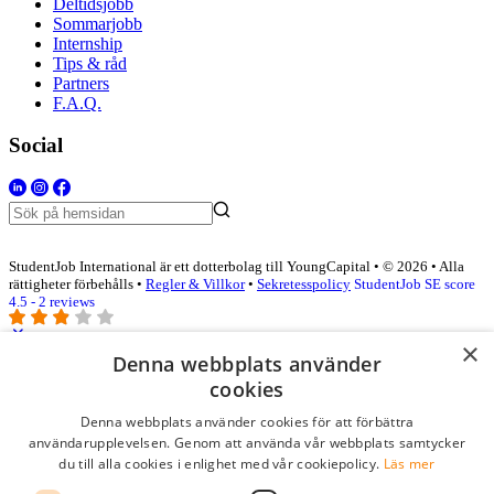
Deltidsjobb
Sommarjobb
Internship
Tips & råd
Partners
F.A.Q.
Social
StudentJob International är ett dotterbolag till YoungCapital • © 2026 • Alla
rättigheter förbehålls •
Regler & Villkor
•
Sekretesspolicy
StudentJob SE score
4.5 - 2 reviews
×
Denna webbplats använder
Logga in som företag
cookies
Denna webbplats använder cookies för att förbättra
E-post
*
användarupplevelsen. Genom att använda vår webbplats samtycker
du till alla cookies i enlighet med vår cookiepolicy.
Läs mer
Lösenord