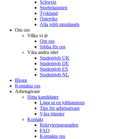
Schweiz
Storbritannien
Tyskland
Österrike
Alla jobb utomlands
Om oss
Vilka vi är
Om oss
Jobba för oss
Våra andra siter
Studentjob UK
Studentjob DE
Studentjob ES
Studentjob NL
Blogg
Kontakta oss
Arbetsgivare
Hitta kandidater
Lägg ut en jobbannons
Tips för arbetsgivare
Våra tjänster
Kontakt
Rekryteringsguiden
FAQ
Kontakta oss