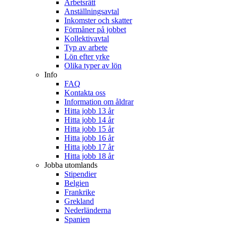
Arbetsrätt
Anställningsavtal
Inkomster och skatter
Förmåner på jobbet
Kollektivavtal
Typ av arbete
Lön efter yrke
Olika typer av lön
Info
FAQ
Kontakta oss
Information om åldrar
Hitta jobb 13 år
Hitta jobb 14 år
Hitta jobb 15 år
Hitta jobb 16 år
Hitta jobb 17 år
Hitta jobb 18 år
Jobba utomlands
Stipendier
Belgien
Frankrike
Grekland
Nederländerna
Spanien