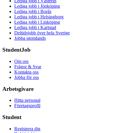
Lediga jobb i Västerås
Lediga jobb i Jönköping
Lediga jobb i Borås
Lediga jobb i Helsingborg
Lediga jobb i Linköping
Lediga jobb i Karlstad
Deltidsjobb över hela Sverige
Jobba utomlands
StudentJob
Om oss
Frågor & Svar
Kontakta oss
Jobba för oss
Arbetsgivare
Hitta personal
Företagsprofil
Student
Registrera dig