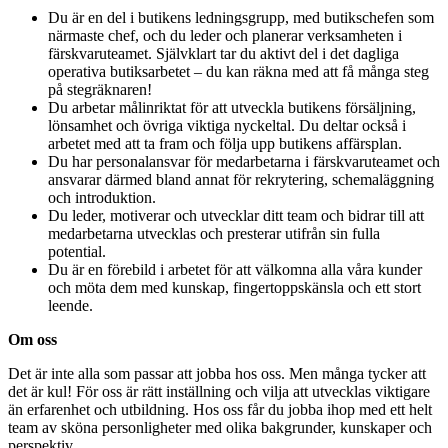
Du är en del i butikens ledningsgrupp, med butikschefen som
närmaste chef, och du leder och planerar verksamheten i
färskvaruteamet. Självklart tar du aktivt del i det dagliga
operativa butiksarbetet – du kan räkna med att få många steg
på stegräknaren!
Du arbetar målinriktat för att utveckla butikens försäljning,
lönsamhet och övriga viktiga nyckeltal. Du deltar också i
arbetet med att ta fram och följa upp butikens affärsplan.
Du har personalansvar för medarbetarna i färskvaruteamet och
ansvarar därmed bland annat för rekrytering, schemaläggning
och introduktion.
Du leder, motiverar och utvecklar ditt team och bidrar till att
medarbetarna utvecklas och presterar utifrån sin fulla
potential.
Du är en förebild i arbetet för att välkomna alla våra kunder
och möta dem med kunskap, fingertoppskänsla och ett stort
leende.
Om oss
Det är inte alla som passar att jobba hos oss. Men många tycker att
det är kul! För oss är rätt inställning och vilja att utvecklas viktigare
än erfarenhet och utbildning. Hos oss får du jobba ihop med ett helt
team av sköna personligheter med olika bakgrunder, kunskaper och
perspektiv.