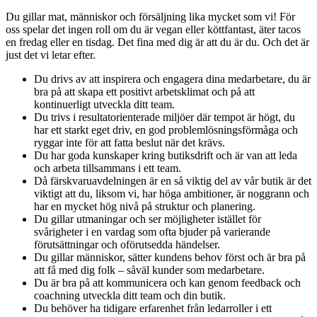
Du gillar mat, människor och försäljning lika mycket som vi! För
oss spelar det ingen roll om du är vegan eller köttfantast, äter tacos
en fredag eller en tisdag. Det fina med dig är att du är du. Och det är
just det vi letar efter.
Du drivs av att inspirera och engagera dina medarbetare, du är
bra på att skapa ett positivt arbetsklimat och på att
kontinuerligt utveckla ditt team.
Du trivs i resultatorienterade miljöer där tempot är högt, du
har ett starkt eget driv, en god problemlösningsförmåga och
ryggar inte för att fatta beslut när det krävs.
Du har goda kunskaper kring butiksdrift och är van att leda
och arbeta tillsammans i ett team.
Då färskvaruavdelningen är en så viktig del av vår butik är det
viktigt att du, liksom vi, har höga ambitioner, är noggrann och
har en mycket hög nivå på struktur och planering.
Du gillar utmaningar och ser möjligheter istället för
svårigheter i en vardag som ofta bjuder på varierande
förutsättningar och oförutsedda händelser.
Du gillar människor, sätter kundens behov först och är bra på
att få med dig folk – såväl kunder som medarbetare.
Du är bra på att kommunicera och kan genom feedback och
coachning utveckla ditt team och din butik.
Du behöver ha tidigare erfarenhet från ledarroller i ett