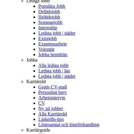
Lediga Jobb
Populära Jobb
Deltidsjobb
Heltidsjobb
Sommarjobb
Internship
Lediga jobb | städer
Extrajobb
Examensarbete
Volontär
Jobba hemifrån
Jobba
Alla lediga jobb
Lediga jobb | län
Lediga jobb | städer
Karriärråd
Gratis CV-mall
Personligt brev
Arbetsintervju
CV
Ny på jobbet
Alla Karriärråd
LinkedIn-tips
Lönesamtal och löneförhandling
Karriärguide