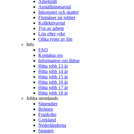
Arbetsrätt
Anställningsavtal
Inkomster och skatter
Förmåner på jobbet
Kollektivavtal
Typ av arbete
Lön efter yrke
Olika typer av lön
Info
FAQ
Kontakta oss
Information om åldrar
Hitta jobb 13 år
Hitta jobb 14 år
Hitta jobb 15 år
Hitta jobb 16 år
Hitta jobb 17 år
Hitta jobb 18 år
Jobba utomlands
Stipendier
Belgien
Frankrike
Grekland
Nederländerna
Spanien