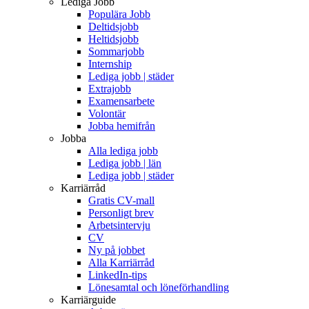
Lediga Jobb
Populära Jobb
Deltidsjobb
Heltidsjobb
Sommarjobb
Internship
Lediga jobb | städer
Extrajobb
Examensarbete
Volontär
Jobba hemifrån
Jobba
Alla lediga jobb
Lediga jobb | län
Lediga jobb | städer
Karriärråd
Gratis CV-mall
Personligt brev
Arbetsintervju
CV
Ny på jobbet
Alla Karriärråd
LinkedIn-tips
Lönesamtal och löneförhandling
Karriärguide