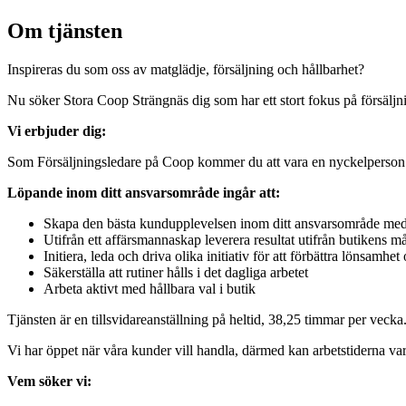
Om tjänsten
Inspireras du som oss av matglädje, försäljning och hållbarhet?
Nu söker Stora Coop Strängnäs dig som har ett stort fokus på försäljning
Vi erbjuder dig:
Som Försäljningsledare på Coop kommer du att vara en nyckelperson i
Löpande inom ditt ansvarsområde ingår att:
Skapa den bästa kundupplevelsen inom ditt ansvarsområde med 
Utifrån ett affärsmannaskap leverera resultat utifrån butikens 
Initiera, leda och driva olika initiativ för att förbättra lönsamh
Säkerställa att rutiner hålls i det dagliga arbetet
Arbeta aktivt med hållbara val i butik
Tjänsten är en tillsvidareanställning på heltid, 38,25 timmar per veck
Vi har öppet när våra kunder vill handla, därmed kan arbetstiderna var
Vem söker vi: