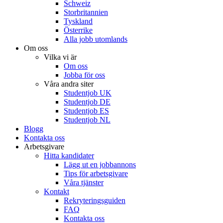
Schweiz
Storbritannien
Tyskland
Österrike
Alla jobb utomlands
Om oss
Vilka vi är
Om oss
Jobba för oss
Våra andra siter
Studentjob UK
Studentjob DE
Studentjob ES
Studentjob NL
Blogg
Kontakta oss
Arbetsgivare
Hitta kandidater
Lägg ut en jobbannons
Tips för arbetsgivare
Våra tjänster
Kontakt
Rekryteringsguiden
FAQ
Kontakta oss