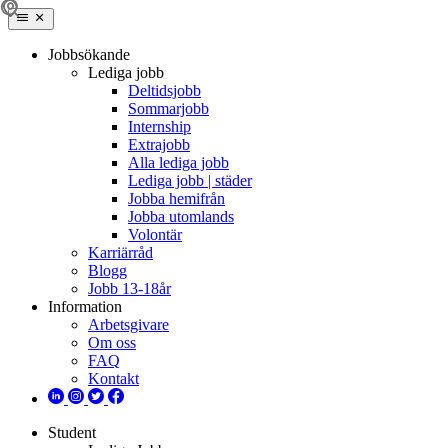
Jobbsökande
Lediga jobb
Deltidsjobb
Sommarjobb
Internship
Extrajobb
Alla lediga jobb
Lediga jobb | städer
Jobba hemifrån
Jobba utomlands
Volontär
Karriärråd
Blogg
Jobb 13-18år
Information
Arbetsgivare
Om oss
FAQ
Kontakt
Student