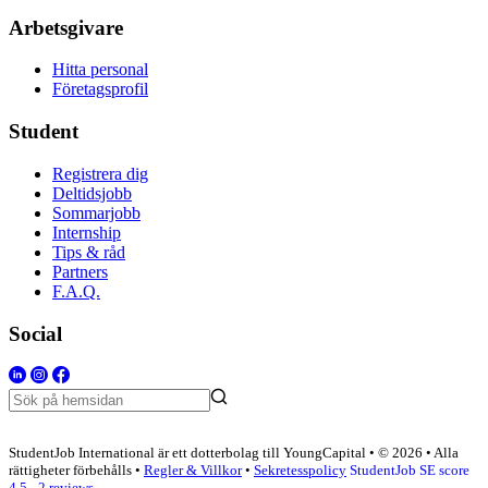
Arbetsgivare
Hitta personal
Företagsprofil
Student
Registrera dig
Deltidsjobb
Sommarjobb
Internship
Tips & råd
Partners
F.A.Q.
Social
StudentJob International är ett dotterbolag till YoungCapital • © 2026 • Alla
rättigheter förbehålls •
Regler & Villkor
•
Sekretesspolicy
StudentJob SE score
4.5 - 2 reviews