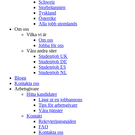
Schweiz
Storbritannien
Tyskland
Österrike
Alla jobb utomlands
Om oss
Vilka vi är
Om oss
Jobba för oss
Våra andra siter
Studentjob UK
Studentjob DE
Studentjob ES
Studentjob NL
Blogg
Kontakta oss
Arbetsgivare
Hitta kandidater
Lägg ut en jobbannons
Tips för arbetsgivare
Våra tjänster
Kontakt
Rekryteringsguiden
FAQ
Kontakta oss