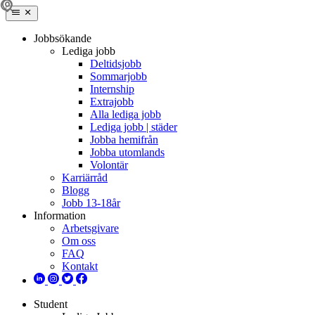
Jobbsökande
Lediga jobb
Deltidsjobb
Sommarjobb
Internship
Extrajobb
Alla lediga jobb
Lediga jobb | städer
Jobba hemifrån
Jobba utomlands
Volontär
Karriärråd
Blogg
Jobb 13-18år
Information
Arbetsgivare
Om oss
FAQ
Kontakt
Student