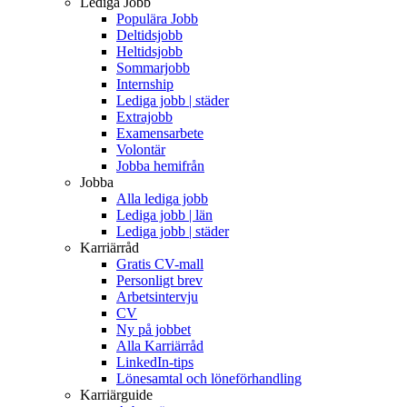
Lediga Jobb
Populära Jobb
Deltidsjobb
Heltidsjobb
Sommarjobb
Internship
Lediga jobb | städer
Extrajobb
Examensarbete
Volontär
Jobba hemifrån
Jobba
Alla lediga jobb
Lediga jobb | län
Lediga jobb | städer
Karriärråd
Gratis CV-mall
Personligt brev
Arbetsintervju
CV
Ny på jobbet
Alla Karriärråd
LinkedIn-tips
Lönesamtal och löneförhandling
Karriärguide