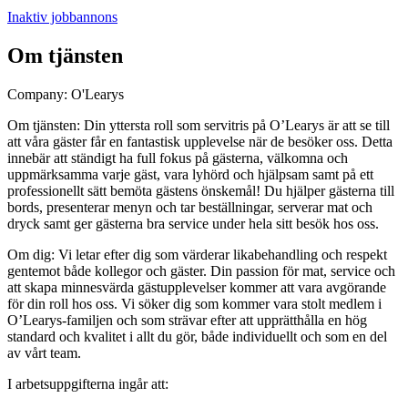
Inaktiv jobbannons
Om tjänsten
Company: O'Learys
Om tjänsten: Din yttersta roll som servitris på O’Learys är att se till
att våra gäster får en fantastisk upplevelse när de besöker oss. Detta
innebär att ständigt ha full fokus på gästerna, välkomna och
uppmärksamma varje gäst, vara lyhörd och hjälpsam samt på ett
professionellt sätt bemöta gästens önskemål! Du hjälper gästerna till
bords, presenterar menyn och tar beställningar, serverar mat och
dryck samt ger gästerna bra service under hela sitt besök hos oss.
Om dig: Vi letar efter dig som värderar likabehandling och respekt
gentemot både kollegor och gäster. Din passion för mat, service och
att skapa minnesvärda gästupplevelser kommer att vara avgörande
för din roll hos oss. Vi söker dig som kommer vara stolt medlem i
O’Learys-familjen och som strävar efter att upprätthålla en hög
standard och kvalitet i allt du gör, både individuellt och som en del
av vårt team.
I arbetsuppgifterna ingår att: