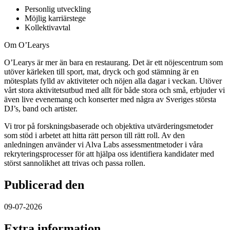
Personlig utveckling
Möjlig karriärstege
Kollektivavtal
Om O’Learys
O’Learys är mer än bara en restaurang. Det är ett nöjescentrum som
utöver kärleken till sport, mat, dryck och god stämning är en
mötesplats fylld av aktiviteter och nöjen alla dagar i veckan. Utöver
vårt stora aktivitetsutbud med allt för både stora och små, erbjuder vi
även live evenemang och konserter med några av Sveriges största
DJ’s, band och artister.
Vi tror på forskningsbaserade och objektiva utvärderingsmetoder
som stöd i arbetet att hitta rätt person till rätt roll. Av den
anledningen använder vi Alva Labs assessmentmetoder i våra
rekryteringsprocesser för att hjälpa oss identifiera kandidater med
störst sannolikhet att trivas och passa rollen.
Publicerad den
09-07-2026
Extra information