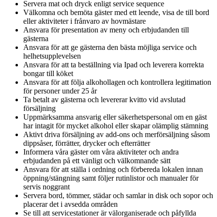
Servera mat och dryck enligt service sequence
Välkomna och bemöta gäster med ett leende, visa de till bord
eller aktiviteter i frånvaro av hovmästare
Ansvara för presentation av meny och erbjudanden till
gästerna
Ansvara för att ge gästerna den bästa möjliga service och
helhetsupplevelsen
Ansvara för att ta beställning via Ipad och leverera korrekta
bongar till köket
Ansvara för att följa alkohollagen och kontrollera legitimation
för personer under 25 år
Ta betalt av gästerna och levererar kvitto vid avslutad
försäljning
Uppmärksamma ansvarig eller säkerhetspersonal om en gäst
har intagit för mycket alkohol eller skapar olämplig stämning
Aktivt driva försäljning av add-ons och merförsäljning såsom
dippsåser, förrätter, drycker och efterrätter
Informera våra gäster om våra aktiviteter och andra
erbjudanden på ett vänligt och välkomnande sätt
Ansvara för att ställa i ordning och förbereda lokalen innan
öppning/stängning samt följer rutinlistor och manualer för
servis noggrant
Servera bord, tömmer, städar och samlar in disk och sopor och
placerar det i avsedda områden
Se till att servicestationer är välorganiserade och påfyllda