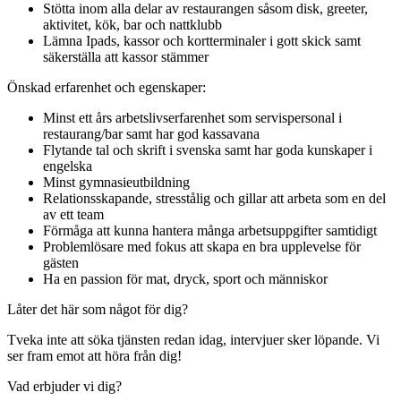
Stötta inom alla delar av restaurangen såsom disk, greeter,
aktivitet, kök, bar och nattklubb
Lämna Ipads, kassor och kortterminaler i gott skick samt
säkerställa att kassor stämmer
Önskad erfarenhet och egenskaper:
Minst ett års arbetslivserfarenhet som servispersonal i
restaurang/bar samt har god kassavana
Flytande tal och skrift i svenska samt har goda kunskaper i
engelska
Minst gymnasieutbildning
Relationsskapande, stresstålig och gillar att arbeta som en del
av ett team
Förmåga att kunna hantera många arbetsuppgifter samtidigt
Problemlösare med fokus att skapa en bra upplevelse för
gästen
Ha en passion för mat, dryck, sport och människor
Låter det här som något för dig?
Tveka inte att söka tjänsten redan idag, intervjuer sker löpande. Vi
ser fram emot att höra från dig!
Vad erbjuder vi dig?