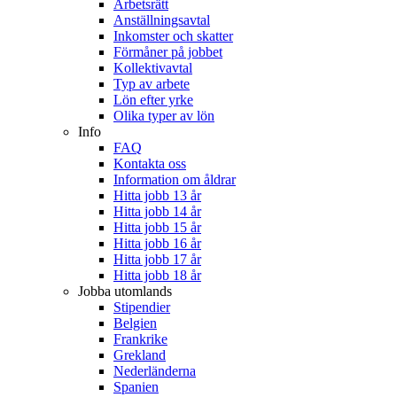
Arbetsrätt
Anställningsavtal
Inkomster och skatter
Förmåner på jobbet
Kollektivavtal
Typ av arbete
Lön efter yrke
Olika typer av lön
Info
FAQ
Kontakta oss
Information om åldrar
Hitta jobb 13 år
Hitta jobb 14 år
Hitta jobb 15 år
Hitta jobb 16 år
Hitta jobb 17 år
Hitta jobb 18 år
Jobba utomlands
Stipendier
Belgien
Frankrike
Grekland
Nederländerna
Spanien