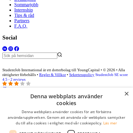
Sommarjobb
Internship
Tips & råd
Partners
F.A.Q.
Social
StudentJob International är ett dotterbolag till YoungCapital • © 2026 • Alla
rättigheter förbehålls •
Regler & Villkor
•
Sekretesspolicy
StudentJob SE score
4.5 - 2 reviews
×
Denna webbplats använder
Logga in som företag
cookies
Denna webbplats använder cookies för att förbättra
E-post
*
användarupplevelsen. Genom att använda vår webbplats samtycker
du till alla cookies i enlighet med vår cookiepolicy.
Läs mer
Lösenord