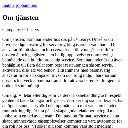
Inaktiv jobbannons
Om tjänsten
Company: O'Learys
Om tjänsten: Som bartender hos oss på O’Learys Umeå är du
huvudsakligt ansvarig för servering till gästerna i våra barer. Du
ansvarar för att skapa och servera dryck till våra gäster utifrån
önskemål och ge gästerna en härlig upplevelse genom trevligt
bemötande och hundraprocentig service. Som bartender är du även
behjälplig till flera delar som berör restaurangen såsom servis,
aktiviteter, disk etc vid behov. Tillsammans med baransvarig
ansvarar ni för att skapa en trivsam och rolig miljö i barerna samt
driva och utveckla barerna framåt för att våra barer ska fungera så
optimalt som möjligt!
Om dig: Vi letar efter dig som värderar likabehandling och respekt
gentemot både kollegor och gäster. Vi söker dig som är flexibel, har
ett öppet sinne, är lyhörd och uppmärksam mot vad som händer
runtomkring dig, är bra på att skapa goda relationer och gillar att
jobba som en del av ett team. Din passion för mat, service och att
skapa minnesvärda gästupplevelser kommer att vara avgörande för
din roll hos oss. Vi söker dig som kommer vara stolt medlem i