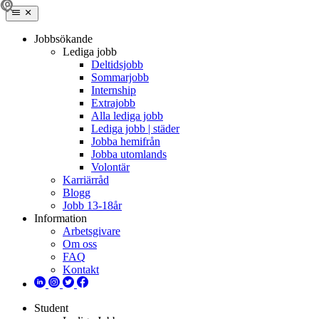
Jobbsökande
Lediga jobb
Deltidsjobb
Sommarjobb
Internship
Extrajobb
Alla lediga jobb
Lediga jobb | städer
Jobba hemifrån
Jobba utomlands
Volontär
Karriärråd
Blogg
Jobb 13-18år
Information
Arbetsgivare
Om oss
FAQ
Kontakt
Student