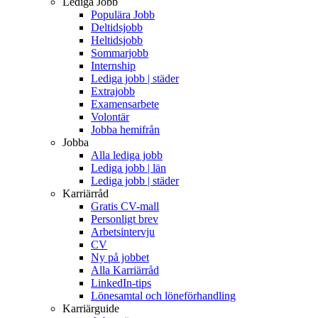
Lediga Jobb
Populära Jobb
Deltidsjobb
Heltidsjobb
Sommarjobb
Internship
Lediga jobb | städer
Extrajobb
Examensarbete
Volontär
Jobba hemifrån
Jobba
Alla lediga jobb
Lediga jobb | län
Lediga jobb | städer
Karriärråd
Gratis CV-mall
Personligt brev
Arbetsintervju
CV
Ny på jobbet
Alla Karriärråd
LinkedIn-tips
Lönesamtal och löneförhandling
Karriärguide