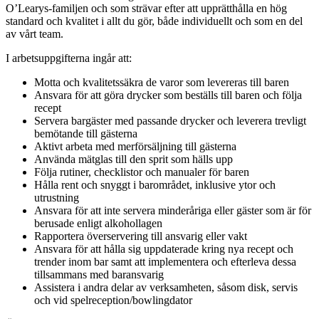
O’Learys-familjen och som strävar efter att upprätthålla en hög
standard och kvalitet i allt du gör, både individuellt och som en del
av vårt team.
I arbetsuppgifterna ingår att:
Motta och kvalitetssäkra de varor som levereras till baren
Ansvara för att göra drycker som beställs till baren och följa
recept
Servera bargäster med passande drycker och leverera trevligt
bemötande till gästerna
Aktivt arbeta med merförsäljning till gästerna
Använda mätglas till den sprit som hälls upp
Följa rutiner, checklistor och manualer för baren
Hålla rent och snyggt i barområdet, inklusive ytor och
utrustning
Ansvara för att inte servera minderåriga eller gäster som är för
berusade enligt alkohollagen
Rapportera överservering till ansvarig eller vakt
Ansvara för att hålla sig uppdaterade kring nya recept och
trender inom bar samt att implementera och efterleva dessa
tillsammans med baransvarig
Assistera i andra delar av verksamheten, såsom disk, servis
och vid spelreception/bowlingdator