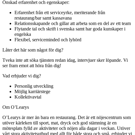
Önskad erfarenhet och egenskaper:
Erfarenhet från ett serviceyrke, meriterande från
restaurang/bar samt kassavana
Relationsskapande och gillar att arbeta som en del av ett team
Flytande tal och skrift i svenska samt har goda kunskaper i
engelska
Flexibel, serviceminded och lyhörd
Låter det här som något för dig?
Tveka inte att söka tjänsten redan idag, intervjuer sker löpande. Vi
ser fram emot att höra från dig!
Vad erbjuder vi dig?
Personlig utveckling
Möjlig karriärstege
Kollektivavtal
Om O’Learys
O’Learys är mer än bara en restaurang. Det är ett nöjescentrum som
utöver kärleken till sport, mat, dryck och god stämning är en
mötesplats fylld av aktiviteter och nöjen alla dagar i veckan. Utöver
vårt stora aktivitetsutbud med allt för både stora och små, erbjuder vi