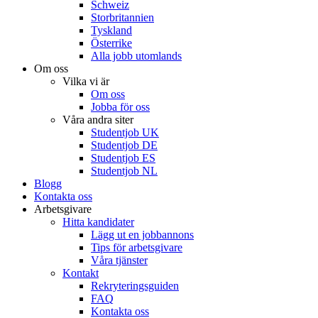
Schweiz
Storbritannien
Tyskland
Österrike
Alla jobb utomlands
Om oss
Vilka vi är
Om oss
Jobba för oss
Våra andra siter
Studentjob UK
Studentjob DE
Studentjob ES
Studentjob NL
Blogg
Kontakta oss
Arbetsgivare
Hitta kandidater
Lägg ut en jobbannons
Tips för arbetsgivare
Våra tjänster
Kontakt
Rekryteringsguiden
FAQ
Kontakta oss