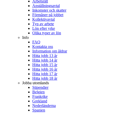
Arbetsrätt
Anställningsavtal
Inkomster och skatter
Förmåner på jobbet
Kollektivavtal
Typ av arbete
Lön efter yrke
Olika typer av lön
Info
FAQ
Kontakta oss
Information om åldrar
Hitta jobb 13 år
Hitta jobb 14 år
Hitta jobb 15 år
Hitta jobb 16 år
Hitta jobb 17 år
Hitta jobb 18 år
Jobba utomlands
Stipendier
Belgien
Frankrike
Grekland
Nederländerna
Spanien