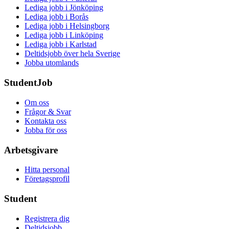
Lediga jobb i Jönköping
Lediga jobb i Borås
Lediga jobb i Helsingborg
Lediga jobb i Linköping
Lediga jobb i Karlstad
Deltidsjobb över hela Sverige
Jobba utomlands
StudentJob
Om oss
Frågor & Svar
Kontakta oss
Jobba för oss
Arbetsgivare
Hitta personal
Företagsprofil
Student
Registrera dig
Deltidsjobb