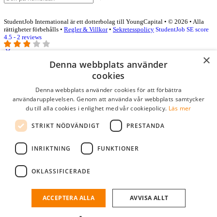
StudentJob International är ett dotterbolag till YoungCapital • © 2026 • Alla
rättigheter förbehålls •
Regler & Villkor
•
Sekretesspolicy
StudentJob SE score
4.5 - 2 reviews
×
Denna webbplats använder
Logga in som företag
cookies
Denna webbplats använder cookies för att förbättra
E-post
*
användarupplevelsen. Genom att använda vår webbplats samtycker
du till alla cookies i enlighet med vår cookiepolicy.
Läs mer
Lösenord
STRIKT NÖDVÄNDIGT
PRESTANDA
kom ihåg mig
glömt ditt lösenord?
logga in
INRIKTNING
FUNKTIONER
Kostnadsfri företagsprofil
OKLASSIFICERADE
Om du har företagskonto hos StudentJob SE, kan du enkelt logga in
och söka efter passande kandidater till ditt företag.
ACCEPTERA ALLA
AVVISA ALLT
Har du inte ett företagskonto?