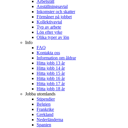
Arbetsrätt
Anställningsavtal
Inkomster och skatter
Förmåner på jobbet
Kollektivavtal
Typ av arbete
Lön efter yrke
Olika typer av lön
Info
FAQ
Kontakta oss
Information om åldrar
Hitta jobb 13 år
Hitta jobb 14 år
Hitta jobb 15 år
Hitta jobb 16 år
Hitta jobb 17 år
Hitta jobb 18 år
Jobba utomlands
Stipendier
Belgien
Frankrike
Grekland
Nederländerna
Spanien