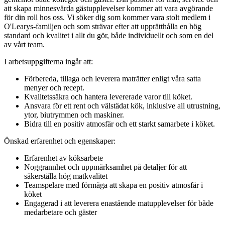
att skapa minnesvärda gästupplevelser kommer att vara avgörande
för din roll hos oss. Vi söker dig som kommer vara stolt medlem i
O'Learys-familjen och som strävar efter att upprätthålla en hög
standard och kvalitet i allt du gör, både individuellt och som en del
av vårt team.
I arbetsuppgifterna ingår att:
Förbereda, tillaga och leverera maträtter enligt våra satta
menyer och recept.
Kvalitetssäkra och hantera levererade varor till köket.
Ansvara för ett rent och välstädat kök, inklusive all utrustning,
ytor, biutrymmen och maskiner.
Bidra till en positiv atmosfär och ett starkt samarbete i köket.
Önskad erfarenhet och egenskaper:
Erfarenhet av köksarbete
Noggrannhet och uppmärksamhet på detaljer för att
säkerställa hög matkvalitet
Teamspelare med förmåga att skapa en positiv atmosfär i
köket
Engagerad i att leverera enastående matupplevelser för både
medarbetare och gäster