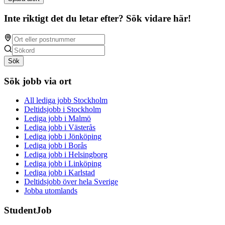
Inte riktigt det du letar efter? Sök vidare här!
Sök
Sök jobb via ort
All lediga jobb Stockholm
Deltidsjobb i Stockholm
Lediga jobb i Malmö
Lediga jobb i Västerås
Lediga jobb i Jönköping
Lediga jobb i Borås
Lediga jobb i Helsingborg
Lediga jobb i Linköping
Lediga jobb i Karlstad
Deltidsjobb över hela Sverige
Jobba utomlands
StudentJob