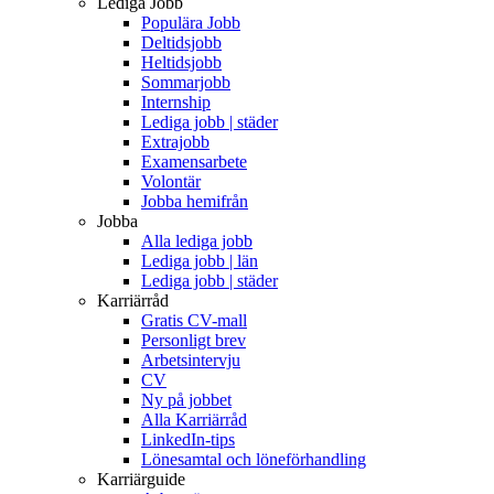
Lediga Jobb
Populära Jobb
Deltidsjobb
Heltidsjobb
Sommarjobb
Internship
Lediga jobb | städer
Extrajobb
Examensarbete
Volontär
Jobba hemifrån
Jobba
Alla lediga jobb
Lediga jobb | län
Lediga jobb | städer
Karriärråd
Gratis CV-mall
Personligt brev
Arbetsintervju
CV
Ny på jobbet
Alla Karriärråd
LinkedIn-tips
Lönesamtal och löneförhandling
Karriärguide