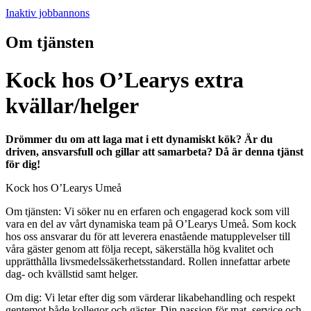
Inaktiv jobbannons
Om tjänsten
Kock hos O’Learys extra
kvällar/helger
Drömmer du om att laga mat i ett dynamiskt kök? Är du
driven, ansvarsfull och gillar att samarbeta? Då är denna tjänst
för dig!
Kock hos O’Learys Umeå
Om tjänsten: Vi söker nu en erfaren och engagerad kock som vill
vara en del av vårt dynamiska team på O’Learys Umeå. Som kock
hos oss ansvarar du för att leverera enastående matupplevelser till
våra gäster genom att följa recept, säkerställa hög kvalitet och
upprätthålla livsmedelssäkerhetsstandard. Rollen innefattar arbete
dag- och kvällstid samt helger.
Om dig: Vi letar efter dig som värderar likabehandling och respekt
gentemot både kollegor och gäster. Din passion för mat, service och