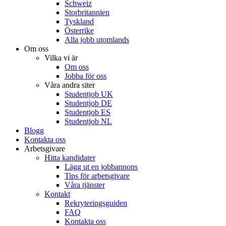
Schweiz
Storbritannien
Tyskland
Österrike
Alla jobb utomlands
Om oss
Vilka vi är
Om oss
Jobba för oss
Våra andra siter
Studentjob UK
Studentjob DE
Studentjob ES
Studentjob NL
Blogg
Kontakta oss
Arbetsgivare
Hitta kandidater
Lägg ut en jobbannons
Tips för arbetsgivare
Våra tjänster
Kontakt
Rekryteringsguiden
FAQ
Kontakta oss