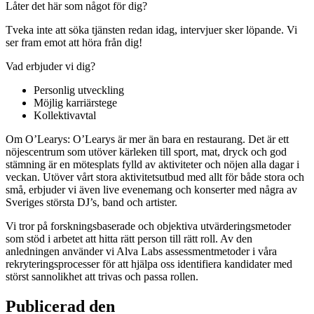
Låter det här som något för dig?
Tveka inte att söka tjänsten redan idag, intervjuer sker löpande. Vi
ser fram emot att höra från dig!
Vad erbjuder vi dig?
Personlig utveckling
Möjlig karriärstege
Kollektivavtal
Om O’Learys: O’Learys är mer än bara en restaurang. Det är ett
nöjescentrum som utöver kärleken till sport, mat, dryck och god
stämning är en mötesplats fylld av aktiviteter och nöjen alla dagar i
veckan. Utöver vårt stora aktivitetsutbud med allt för både stora och
små, erbjuder vi även live evenemang och konserter med några av
Sveriges största DJ’s, band och artister.
Vi tror på forskningsbaserade och objektiva utvärderingsmetoder
som stöd i arbetet att hitta rätt person till rätt roll. Av den
anledningen använder vi Alva Labs assessmentmetoder i våra
rekryteringsprocesser för att hjälpa oss identifiera kandidater med
störst sannolikhet att trivas och passa rollen.
Publicerad den