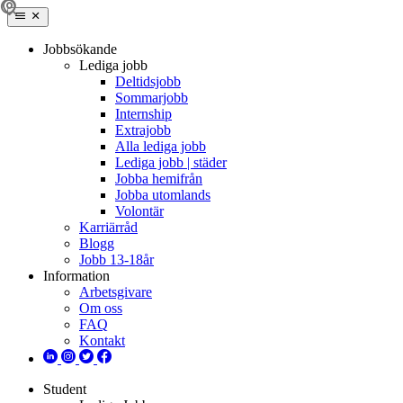
Jobbsökande
Lediga jobb
Deltidsjobb
Sommarjobb
Internship
Extrajobb
Alla lediga jobb
Lediga jobb | städer
Jobba hemifrån
Jobba utomlands
Volontär
Karriärråd
Blogg
Jobb 13-18år
Information
Arbetsgivare
Om oss
FAQ
Kontakt
Student