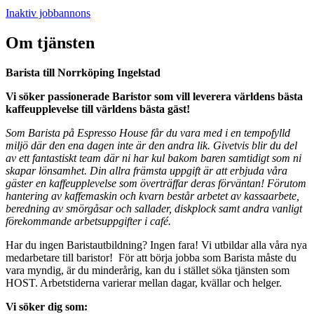
Inaktiv jobbannons
Om tjänsten
Barista till Norrköping Ingelstad
Vi söker passionerade Baristor som vill leverera världens bästa
kaffeupplevelse till världens bästa gäst!
Som Barista på Espresso House får du vara med i en tempofylld
miljö där den ena dagen inte är den andra lik. Givetvis blir du del
av ett fantastiskt team där ni har kul bakom baren samtidigt som ni
skapar lönsamhet. Din allra främsta uppgift är att erbjuda våra
gäster en kaffeupplevelse som överträffar deras förväntan! Förutom
hantering av kaffemaskin och kvarn består arbetet av kassaarbete,
beredning av smörgåsar och sallader, diskplock samt andra vanligt
förekommande arbetsuppgifter i café.
Har du ingen Baristautbildning? Ingen fara! Vi utbildar alla våra nya
medarbetare till baristor! För att börja jobba som Barista måste du
vara myndig, är du minderårig, kan du i stället söka tjänsten som
HOST. Arbetstiderna varierar mellan dagar, kvällar och helger.
Vi söker dig som: