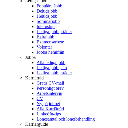
Lediga Jobb
Populära Jobb
Deltidsjobb
Heltidsjobb
Sommarjobb
Internship
Lediga jobb | städer
Extrajobb
Examensarbete
Volontär
Jobba hemifrån
Jobba
Alla lediga jobb
Lediga jobb | län
Lediga jobb | städer
Karriärråd
Gratis CV-mall
Personligt brev
Arbetsintervju
CV
Ny på jobbet
Alla Karriärråd
LinkedIn-tips
Lönesamtal och löneförhandling
Karriärguide