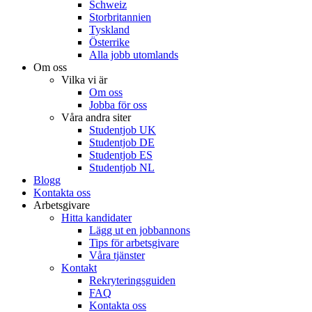
Schweiz
Storbritannien
Tyskland
Österrike
Alla jobb utomlands
Om oss
Vilka vi är
Om oss
Jobba för oss
Våra andra siter
Studentjob UK
Studentjob DE
Studentjob ES
Studentjob NL
Blogg
Kontakta oss
Arbetsgivare
Hitta kandidater
Lägg ut en jobbannons
Tips för arbetsgivare
Våra tjänster
Kontakt
Rekryteringsguiden
FAQ
Kontakta oss