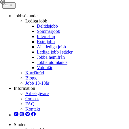
Jobbsökande
Lediga jobb
Deltidsjobb
Sommarjobb
Internship
Extrajobb
Alla lediga jobb
Lediga jobb | städer
Jobba hemifrån
Jobba utomlands
Volontär
Karriärråd
Blogg
Jobb 13-18år
Information
Arbetsgivare
Om oss
FAQ
Kontakt
Student