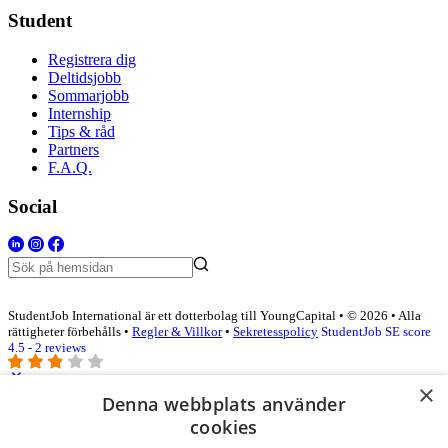
Student
Registrera dig
Deltidsjobb
Sommarjobb
Internship
Tips & råd
Partners
F.A.Q.
Social
StudentJob International är ett dotterbolag till YoungCapital • © 2026 • Alla
rättigheter förbehålls •
Regler & Villkor
•
Sekretesspolicy
StudentJob SE score
4.5 - 2 reviews
×
Denna webbplats använder
Logga in som företag
cookies