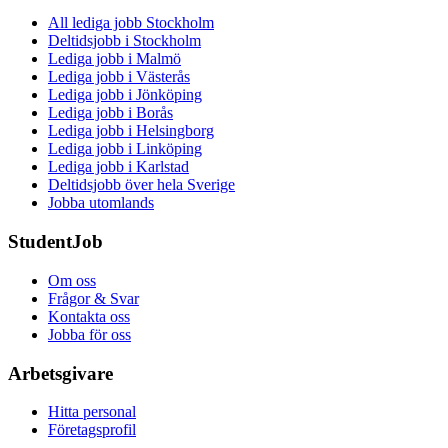
All lediga jobb Stockholm
Deltidsjobb i Stockholm
Lediga jobb i Malmö
Lediga jobb i Västerås
Lediga jobb i Jönköping
Lediga jobb i Borås
Lediga jobb i Helsingborg
Lediga jobb i Linköping
Lediga jobb i Karlstad
Deltidsjobb över hela Sverige
Jobba utomlands
StudentJob
Om oss
Frågor & Svar
Kontakta oss
Jobba för oss
Arbetsgivare
Hitta personal
Företagsprofil