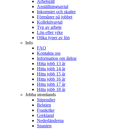
Arbetsrätt
Anställningsavtal
Inkomster och skatter
Förmåner på jobbet
Kollektivavtal
Typ av arbete
Lön efter yrke
Olika typer av lön
Info
FAQ
Kontakta oss
Information om åldrar
Hitta jobb 13 år
Hitta jobb 14 år
Hitta jobb 15 år
Hitta jobb 16 år
Hitta jobb 17 år
Hitta jobb 18 år
Jobba utomlands
Stipendier
Belgien
Frankrike
Grekland
Nederländerna
Spanien