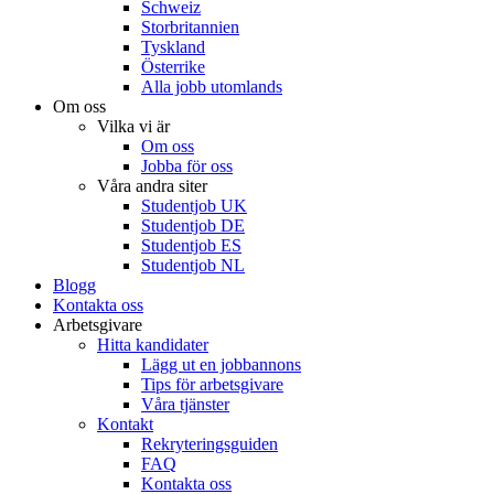
Schweiz
Storbritannien
Tyskland
Österrike
Alla jobb utomlands
Om oss
Vilka vi är
Om oss
Jobba för oss
Våra andra siter
Studentjob UK
Studentjob DE
Studentjob ES
Studentjob NL
Blogg
Kontakta oss
Arbetsgivare
Hitta kandidater
Lägg ut en jobbannons
Tips för arbetsgivare
Våra tjänster
Kontakt
Rekryteringsguiden
FAQ
Kontakta oss