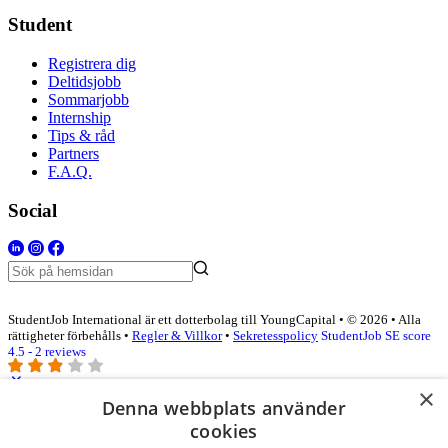
Student
Registrera dig
Deltidsjobb
Sommarjobb
Internship
Tips & råd
Partners
F.A.Q.
Social
StudentJob International är ett dotterbolag till YoungCapital • © 2026 • Alla
rättigheter förbehålls •
Regler & Villkor
•
Sekretesspolicy
StudentJob SE score
4.5 - 2 reviews
×
Denna webbplats använder
Logga in som företag
cookies