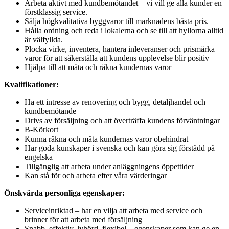
Arbeta aktivt med kundbemötandet – vi vill ge alla kunder en
förstklassig service.
Sälja högkvalitativa byggvaror till marknadens bästa pris.
Hålla ordning och reda i lokalerna och se till att hyllorna alltid
är välfyllda.
Plocka virke, inventera, hantera inleveranser och prismärka
varor för att säkerställa att kundens upplevelse blir positiv
Hjälpa till att mäta och räkna kundernas varor
Kvalifikationer:
Ha ett intresse av renovering och bygg, detaljhandel och
kundbemötande
Drivs av försäljning och att överträffa kundens förväntningar
B-Körkort
Kunna räkna och mäta kundernas varor obehindrat
Har goda kunskaper i svenska och kan göra sig förstådd på
engelska
Tillgänglig att arbeta under anläggningens öppettider
Kan stå för och arbeta efter våra värderingar
Önskvärda personliga egenskaper:
Serviceinriktad – har en vilja att arbeta med service och
brinner för att arbeta med försäljning
Snabb, effektiv, lyhörd, flexibel – egenskaper som kan ge en