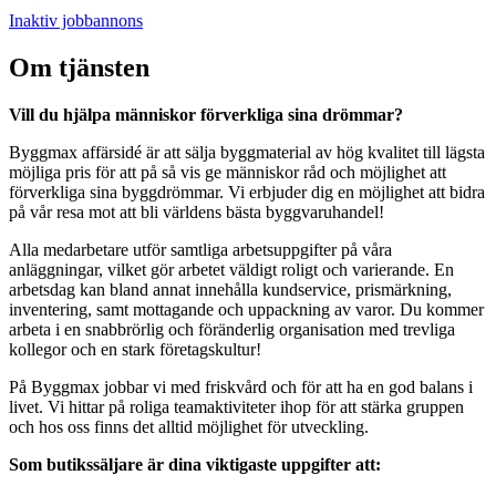
Inaktiv jobbannons
Om tjänsten
Vill du hjälpa människor förverkliga sina drömmar?
Byggmax affärsidé är att sälja byggmaterial av hög kvalitet till lägsta
möjliga pris för att på så vis ge människor råd och möjlighet att
förverkliga sina byggdrömmar. Vi erbjuder dig en möjlighet att bidra
på vår resa mot att bli världens bästa byggvaruhandel!
Alla medarbetare utför samtliga arbetsuppgifter på våra
anläggningar, vilket gör arbetet väldigt roligt och varierande. En
arbetsdag kan bland annat innehålla kundservice, prismärkning,
inventering, samt mottagande och uppackning av varor. Du kommer
arbeta i en snabbrörlig och föränderlig organisation med trevliga
kollegor och en stark företagskultur!
På Byggmax jobbar vi med friskvård och för att ha en god balans i
livet. Vi hittar på roliga teamaktiviteter ihop för att stärka gruppen
och hos oss finns det alltid möjlighet för utveckling.
Som butikssäljare är dina viktigaste uppgifter att: