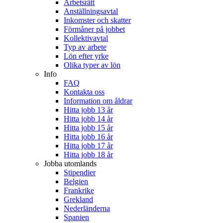
Arbetsrätt
Anställningsavtal
Inkomster och skatter
Förmåner på jobbet
Kollektivavtal
Typ av arbete
Lön efter yrke
Olika typer av lön
Info
FAQ
Kontakta oss
Information om åldrar
Hitta jobb 13 år
Hitta jobb 14 år
Hitta jobb 15 år
Hitta jobb 16 år
Hitta jobb 17 år
Hitta jobb 18 år
Jobba utomlands
Stipendier
Belgien
Frankrike
Grekland
Nederländerna
Spanien