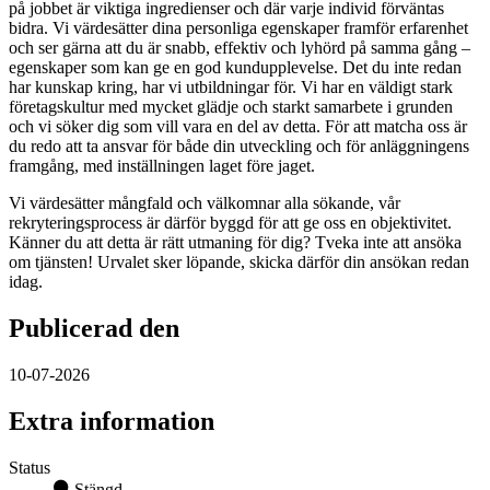
på jobbet är viktiga ingredienser och där varje individ förväntas
bidra. Vi värdesätter dina personliga egenskaper framför erfarenhet
och ser gärna att du är snabb, effektiv och lyhörd på samma gång –
egenskaper som kan ge en god kundupplevelse. Det du inte redan
har kunskap kring, har vi utbildningar för. Vi har en väldigt stark
företagskultur med mycket glädje och starkt samarbete i grunden
och vi söker dig som vill vara en del av detta. För att matcha oss är
du redo att ta ansvar för både din utveckling och för anläggningens
framgång, med inställningen laget före jaget.
Vi värdesätter mångfald och välkomnar alla sökande, vår
rekryteringsprocess är därför byggd för att ge oss en objektivitet.
Känner du att detta är rätt utmaning för dig? Tveka inte att ansöka
om tjänsten! Urvalet sker löpande, skicka därför din ansökan redan
idag.
Publicerad den
10-07-2026
Extra information
Status
Stängd