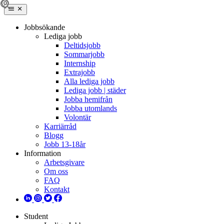
Jobbsökande
Lediga jobb
Deltidsjobb
Sommarjobb
Internship
Extrajobb
Alla lediga jobb
Lediga jobb | städer
Jobba hemifrån
Jobba utomlands
Volontär
Karriärråd
Blogg
Jobb 13-18år
Information
Arbetsgivare
Om oss
FAQ
Kontakt
Student