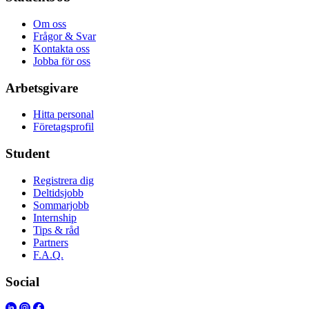
Om oss
Frågor & Svar
Kontakta oss
Jobba för oss
Arbetsgivare
Hitta personal
Företagsprofil
Student
Registrera dig
Deltidsjobb
Sommarjobb
Internship
Tips & råd
Partners
F.A.Q.
Social