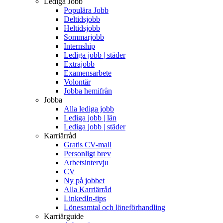
Lediga Jobb
Populära Jobb
Deltidsjobb
Heltidsjobb
Sommarjobb
Internship
Lediga jobb | städer
Extrajobb
Examensarbete
Volontär
Jobba hemifrån
Jobba
Alla lediga jobb
Lediga jobb | län
Lediga jobb | städer
Karriärråd
Gratis CV-mall
Personligt brev
Arbetsintervju
CV
Ny på jobbet
Alla Karriärråd
LinkedIn-tips
Lönesamtal och löneförhandling
Karriärguide