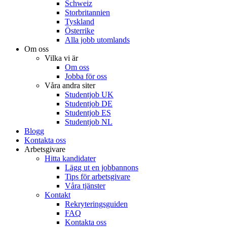
Schweiz
Storbritannien
Tyskland
Österrike
Alla jobb utomlands
Om oss
Vilka vi är
Om oss
Jobba för oss
Våra andra siter
Studentjob UK
Studentjob DE
Studentjob ES
Studentjob NL
Blogg
Kontakta oss
Arbetsgivare
Hitta kandidater
Lägg ut en jobbannons
Tips för arbetsgivare
Våra tjänster
Kontakt
Rekryteringsguiden
FAQ
Kontakta oss