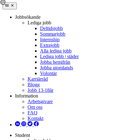
Jobbsökande
Lediga jobb
Deltidsjobb
Sommarjobb
Internship
Extrajobb
Alla lediga jobb
Lediga jobb | städer
Jobba hemifrån
Jobba utomlands
Volontär
Karriärråd
Blogg
Jobb 13-18år
Information
Arbetsgivare
Om oss
FAQ
Kontakt
Student