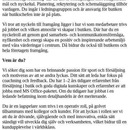
mål och nyckeltal. Planering, rekrytering och schemaläggning tillhör
vardagen. Du ingår i ledningsgruppen och är ansvarig för butiken
när butikschefen inte är på plats.
Vi tror att nyckeln till framgång ligger i hur vi som medarbetare trivs
på jobbet och vilken atmosfär vi skapar i butiken. Där har du en
nyckelroll att genom god samarbets- och kommunikationsförmåga,
nyfikenhet och energi skapa en positiv och inspirerande arbetsmiljö
med våra värderingar i centrum. Då bidrar du också till butikens och
hela företagets framgång.
Vem är du?
Vi söker dig som har en brinnande passion för sport och försäljning
och motiveras av att se andra lyckas. Ditt sätt att leda har fokus på
coachning och feedback. Du har 1–2 års tidigare erfarenhet från
försäljning i butik och goda digitala kunskaper och erfarenhet av att
jobba med MS Office-paketet. Om du tidigare har jobbat i en
ledande befattning inom detaljhandeln är det meriterande.
Du är en lagspelare som trivs i en operativ roll, på golvet
tillsammans med kollegor och kunder. För att lyckas i rollen ser vi
att du är drivande, självgående och med innovativa, enkla sätt
ständigt vill utveckla dig själv och verksamheten, vilket bidrar till en
kundupplevelse i världsklass.