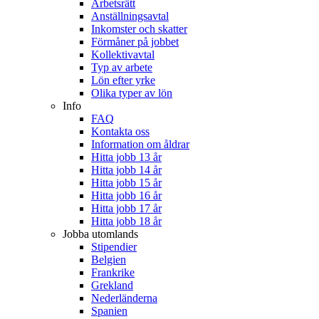
Arbetsrätt
Anställningsavtal
Inkomster och skatter
Förmåner på jobbet
Kollektivavtal
Typ av arbete
Lön efter yrke
Olika typer av lön
Info
FAQ
Kontakta oss
Information om åldrar
Hitta jobb 13 år
Hitta jobb 14 år
Hitta jobb 15 år
Hitta jobb 16 år
Hitta jobb 17 år
Hitta jobb 18 år
Jobba utomlands
Stipendier
Belgien
Frankrike
Grekland
Nederländerna
Spanien