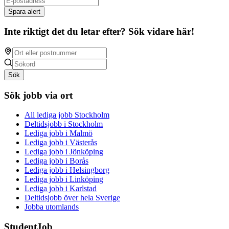
Spara alert
Inte riktigt det du letar efter? Sök vidare här!
Sök
Sök jobb via ort
All lediga jobb Stockholm
Deltidsjobb i Stockholm
Lediga jobb i Malmö
Lediga jobb i Västerås
Lediga jobb i Jönköping
Lediga jobb i Borås
Lediga jobb i Helsingborg
Lediga jobb i Linköping
Lediga jobb i Karlstad
Deltidsjobb över hela Sverige
Jobba utomlands
StudentJob