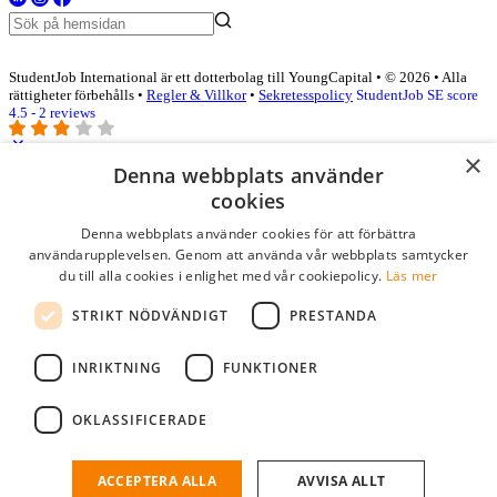
StudentJob International är ett dotterbolag till YoungCapital • © 2026 • Alla
rättigheter förbehålls •
Regler & Villkor
•
Sekretesspolicy
StudentJob SE score
4.5 - 2 reviews
×
Denna webbplats använder
Logga in som företag
cookies
Denna webbplats använder cookies för att förbättra
E-post
*
användarupplevelsen. Genom att använda vår webbplats samtycker
du till alla cookies i enlighet med vår cookiepolicy.
Läs mer
Lösenord
STRIKT NÖDVÄNDIGT
PRESTANDA
kom ihåg mig
glömt ditt lösenord?
logga in
INRIKTNING
FUNKTIONER
Kostnadsfri företagsprofil
OKLASSIFICERADE
Om du har företagskonto hos StudentJob SE, kan du enkelt logga in
och söka efter passande kandidater till ditt företag.
ACCEPTERA ALLA
AVVISA ALLT