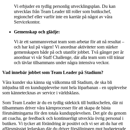
Vi erbjuder en tydlig personlig utvecklingsplan. Du kan
utvecklas från Team Leader till roller som butikschef,
regionchef eller varför inte en karriär på något av våra
Servicekontor.
Gemenskap och glädje:
Vi är ett sammansvetsat team som arbetar för att nå resultat –
och har kul på vägen! Vi anordnar aktiviteter som stärker
gemenskapen både på och utanför jobbet. Två gånger per år
anordnar vi vår Staff Challenge, där alla team som vill tränar
och tävlar tillsammans under några intensiva veckor.
Vad innebär jobbet som Team Leader på Stadium?
Våra kunder ska känna sig välkomna till Stadium, de ska bli
inbjudna till en kundupplevelse runt hela löparbanan - en upplevelse
som kännetecknas av service i världsklass.
Som Team Leader är du en tydlig sidekick till butikschefen, där ni
tillsammans driver våra kärnprocesser för att skapa de bästa
förutsättningarna för den totala kundupplevelsen. Det gör du genom
att coacha, ge feedback och kontinuerligt utveckla övrig personal i
butiken. Vi tycker att förändring är positivt och vi ser att du har ett
affärsmässigt ledarskap där du driver försäljningen mot budgeterade