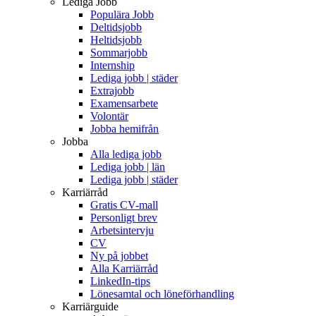
Lediga Jobb
Populära Jobb
Deltidsjobb
Heltidsjobb
Sommarjobb
Internship
Lediga jobb | städer
Extrajobb
Examensarbete
Volontär
Jobba hemifrån
Jobba
Alla lediga jobb
Lediga jobb | län
Lediga jobb | städer
Karriärråd
Gratis CV-mall
Personligt brev
Arbetsintervju
CV
Ny på jobbet
Alla Karriärråd
LinkedIn-tips
Lönesamtal och löneförhandling
Karriärguide