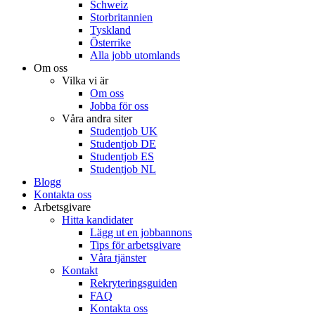
Schweiz
Storbritannien
Tyskland
Österrike
Alla jobb utomlands
Om oss
Vilka vi är
Om oss
Jobba för oss
Våra andra siter
Studentjob UK
Studentjob DE
Studentjob ES
Studentjob NL
Blogg
Kontakta oss
Arbetsgivare
Hitta kandidater
Lägg ut en jobbannons
Tips för arbetsgivare
Våra tjänster
Kontakt
Rekryteringsguiden
FAQ
Kontakta oss