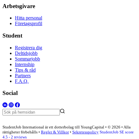
Arbetsgivare
Hitta personal
Företagsprofil
Student
Registrera dig
Deltidsjobb
Sommarjobb
Internship
Tips & råd
Partners
F.A.Q.
Social
StudentJob International är ett dotterbolag till YoungCapital • © 2026 • Alla
rättigheter förbehålls •
Regler & Villkor
•
Sekretesspolicy
StudentJob SE score
4.5 - 2 reviews