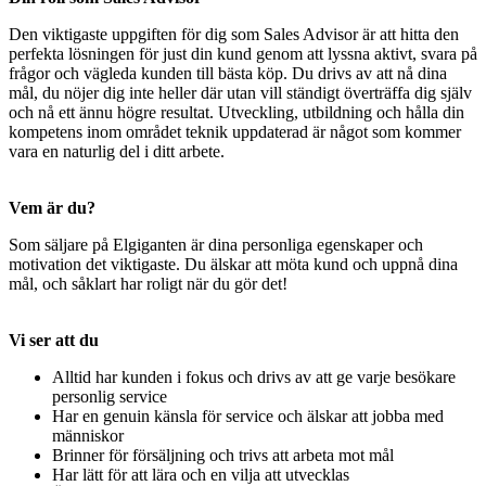
Den viktigaste uppgiften för dig som Sales Advisor är att hitta den
perfekta lösningen för just din kund genom att lyssna aktivt, svara på
frågor och vägleda kunden till bästa köp. Du drivs av att nå dina
mål, du nöjer dig inte heller där utan vill ständigt överträffa dig själv
och nå ett ännu högre resultat. Utveckling, utbildning och hålla din
kompetens inom området teknik uppdaterad är något som kommer
vara en naturlig del i ditt arbete.
Vem är du?
Som säljare på Elgiganten är dina personliga egenskaper och
motivation det viktigaste. Du älskar att möta kund och uppnå dina
mål, och såklart har roligt när du gör det!
Vi ser att du
Alltid har kunden i fokus och drivs av att ge varje besökare
personlig service
Har en genuin känsla för service och älskar att jobba med
människor
Brinner för försäljning och trivs att arbeta mot mål
Har lätt för att lära och en vilja att utvecklas