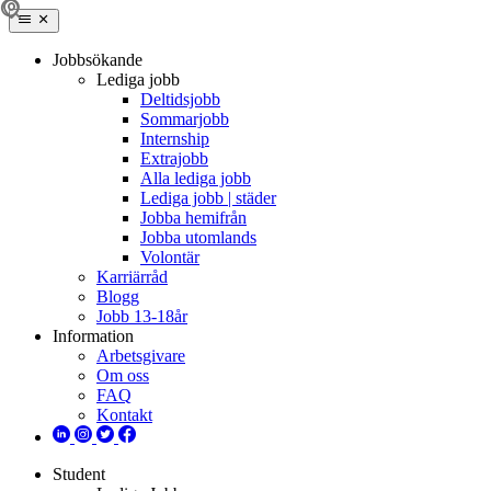
Jobbsökande
Lediga jobb
Deltidsjobb
Sommarjobb
Internship
Extrajobb
Alla lediga jobb
Lediga jobb | städer
Jobba hemifrån
Jobba utomlands
Volontär
Karriärråd
Blogg
Jobb 13-18år
Information
Arbetsgivare
Om oss
FAQ
Kontakt
Student