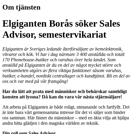
Om tjänsten
Elgiganten Borås söker Sales
Advisor, semestervikariat
Elgiganten är Sveriges ledande återförsäljare av hemelektronik,
vitvaror och kök. Vi har i dag närmare 3 400 anställda och totalt
170 Phonehouse-butiker och varuhus över hela landet. Som
anställd på Elgiganten är du en del av något mycket större och
verksamheten utgörs av flera viktiga funktioner såsom varuhus,
butiker, e-handel, nordiskt centrallager och kundtjänst. Bli en del av
oss och var med på vår framgång!
Har du lätt att prata med människor och behärskar samtidigt
konsten att lyssna? Då kan du vara vår nästa stjärnsäljare!
Att arbeta på Elgiganten är både roligt, utmanande och fartfyllt. Det
är inte bara vårt gemensamma intresse för det vi säljer som binder
oss samman. Här finner du människor – med en äkta vilja att hjälpa
andra hitta glädjen i den magiska världen av teknik.
Din roll som Sales Advisor