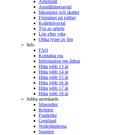
Arbetsrätt
Anställningsavtal
Inkomster och skatter
Förmåner på jobbet
Kollektivavtal
Typ av arbete
Lön efter yrke
Olika typer av lön
Info
FAQ
Kontakta oss
Information om åldrar
Hitta jobb 13 år
Hitta jobb 14 år
Hitta jobb 15 år
Hitta jobb 16 år
Hitta jobb 17 år
Hitta jobb 18 år
Jobba utomlands
Stipendier
Belgien
Frankrike
Grekland
Nederländerna
Spanien