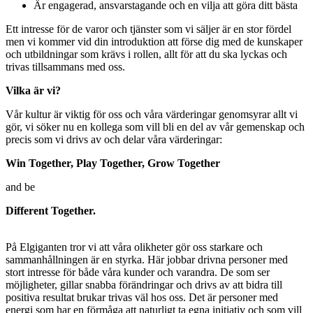
Är engagerad, ansvarstagande och en vilja att göra ditt bästa
Ett intresse för de varor och tjänster som vi säljer är en stor fördel
men vi kommer vid din introduktion att förse dig med de kunskaper
och utbildningar som krävs i rollen, allt för att du ska lyckas och
trivas tillsammans med oss.
Vilka är vi?
Vår kultur är viktig för oss och våra värderingar genomsyrar allt vi
gör, vi söker nu en kollega som vill bli en del av vår gemenskap och
precis som vi drivs av och delar våra värderingar:
Win Together, Play Together, Grow Together
and be
Different Together.
På Elgiganten tror vi att våra olikheter gör oss starkare och
sammanhållningen är en styrka. Här jobbar drivna personer med
stort intresse för både våra kunder och varandra. De som ser
möjligheter, gillar snabba förändringar och drivs av att bidra till
positiva resultat brukar trivas väl hos oss. Det är personer med
energi som har en förmåga att naturligt ta egna initiativ och som vill