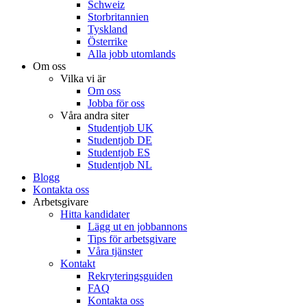
Schweiz
Storbritannien
Tyskland
Österrike
Alla jobb utomlands
Om oss
Vilka vi är
Om oss
Jobba för oss
Våra andra siter
Studentjob UK
Studentjob DE
Studentjob ES
Studentjob NL
Blogg
Kontakta oss
Arbetsgivare
Hitta kandidater
Lägg ut en jobbannons
Tips för arbetsgivare
Våra tjänster
Kontakt
Rekryteringsguiden
FAQ
Kontakta oss