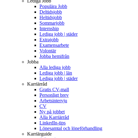
Lediga Jobb
Populära Jobb
Deltidsjobb
Heltidsjobb
Sommarjobb
Internship
Lediga jobb | städer
Extrajobb
Examensarbete
Volontär
Jobba hemifrån
Jobba
Alla lediga jobb
Lediga jobb | län
Lediga jobb | städer
Karriärråd
Gratis CV-mall
Personligt brev
Arbetsintervju
CV
Ny på jobbet
Alla Karriärråd
LinkedIn-tips
Lönesamtal och löneförhandling
Karriärguide