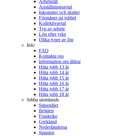
Arbetsrätt
Anställningsavtal
Inkomster och skatter
Förmåner på jobbet
Kollektivavtal
Typ av arbete
Lön efter yrke
Olika typer av lön
Info
FAQ
Kontakta oss
Information om åldrar
Hitta jobb 13 år
Hitta jobb 14 år
Hitta jobb 15 år
Hitta jobb 16 år
Hitta jobb 17 år
Hitta jobb 18 år
Jobba utomlands
Stipendier
Belgien
Frankrike
Grekland
Nederländerna
Spanien