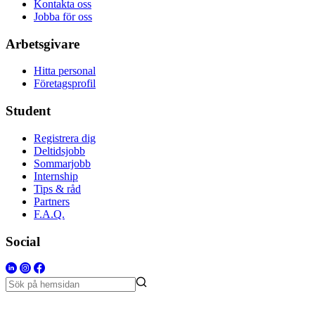
Kontakta oss
Jobba för oss
Arbetsgivare
Hitta personal
Företagsprofil
Student
Registrera dig
Deltidsjobb
Sommarjobb
Internship
Tips & råd
Partners
F.A.Q.
Social