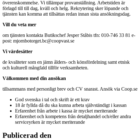
överenskommelse. Vi tillämpar provanställning. Arbetstiden är
förlagd till till dag, kväll och helg. Rekrytering sker löpande och
tjänsten kan komma att tillsättas redan innan sista ansökningsdag.
Vill du veta mer
om tjänsten kontakta Butikschef Jesper Ståbis tfn: 010-746 33 81 e-
post: mjornbotorget.bc@coopvast.se
Vi värdesätter
de kvaliteter som en jämn ålders- och könsfördelning samt etnisk
och kulturell mångfald tillför verksamheten.
Välkommen med din ansökan
tillsammans med personligt brev och CV snarast. Ansök via Coop.se
God svenska i tal och skrift är ett krav
18 år fyllda då du ska kunna arbeta självständigt i kassan
Erfarenhet från arbete i kassa är mycket meriterande
Erfarenhet och kompetens från detaljhandel och/eller andra
serviceyrken är mycket meriterande
Publicerad den