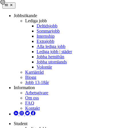
Jobbsökande
Lediga jobb
Deltidsjobb
Sommarjobb
Internship
Extrajobb
Alla lediga jobb
Lediga jobb | städer
Jobba hemifrån
Jobba utomlands
Volontär
Karriärråd
Blogg
Jobb 13-18år
Information
Arbetsgivare
Om oss
FAQ
Kontakt
Student