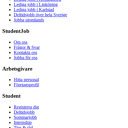
Lediga jobb i Linköping
Lediga jobb i Karlstad
Deltidsjobb över hela Sverige
Jobba utomlands
StudentJob
Om oss
Frågor & Svar
Kontakta oss
Jobba för oss
Arbetsgivare
Hitta personal
Företagsprofil
Student
Registrera dig
Deltidsjobb
Sommarjobb
Internship
Tips & råd