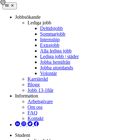
Jobbsökande
Lediga jobb
Deltidsjobb
Sommarjobb
Internship
Extrajobb
Alla lediga jobb
Lediga jobb | städer
Jobba hemifrån
Jobba utomlands
Volontär
Karriärråd
Blogg
Jobb 13-18år
Information
Arbetsgivare
Om oss
FAQ
Kontakt
Student