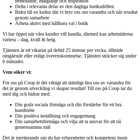
bemötande, matglädje och inspiration
Delta i relevanta delar av den dagliga butiksdriften
Bidra till en kultur där vi bryr oss om varandra och når resultat
genom samarbete
Arbeta aktivt med hållbara val i butik
Vi har öppet när våra kunder vill handla, därmed kan arbetstiderna
variera – dag, kväll & helg.
Tjänsten är ett vikariat på deltid 25 timmar per vecka, tillträde
omgående eller enligt överenskommelse. Tjänsten sträcker sig under
6 månader.
Vem söker vi:
För oss på Coop är det viktigt att ständigt lära oss av varandra för
det är genom utveckling vi skapar resultat! Till oss på Coop tar du
med dig och bidrar med:
Din goda sociala förmåga och din förståelse för ett bra
kundmöte
Din positiva inställning och engagemang
Din samarbetsförmåga och vilja att ta ansvar för att nå
gemensamma mål
Det är meriterande om du har erfarenheter och kompetens inom