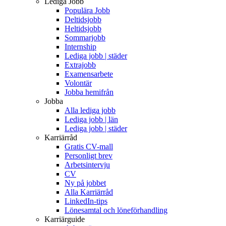
Lediga Jobb
Populära Jobb
Deltidsjobb
Heltidsjobb
Sommarjobb
Internship
Lediga jobb | städer
Extrajobb
Examensarbete
Volontär
Jobba hemifrån
Jobba
Alla lediga jobb
Lediga jobb | län
Lediga jobb | städer
Karriärråd
Gratis CV-mall
Personligt brev
Arbetsintervju
CV
Ny på jobbet
Alla Karriärråd
LinkedIn-tips
Lönesamtal och löneförhandling
Karriärguide