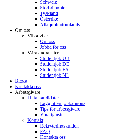
Schweiz
Storbritannien
Tyskland
Österrike
Alla jobb utomlands
Om oss
Vilka vi är
Om oss
Jobba för oss
Våra andra siter
Studentjob UK
Studentjob DE
Studentjob ES
Studentjob NL
Blogg
Kontakta oss
Arbetsgivare
Hitta kandidater
Lägg ut en jobbannons
Tips för arbetsgivare
Våra tjänster
Kontakt
Rekryteringsguiden
FAQ
Kontakta oss