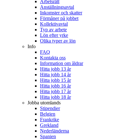
Arbetsrätt
Anställningsavtal
Inkomster och skatter
Förmåner på jobbet
Kollektivavtal
Typ av arbete
Lön efter yrke
Olika typer av lön
Info
FAQ
Kontakta oss
Information om åldrar
Hitta jobb 13 år
Hitta jobb 14 år
Hitta jobb 15 år
Hitta jobb 16 år
Hitta jobb 17 år
Hitta jobb 18 år
Jobba utomlands
Stipendier
Belgien
Frankrike
Grekland
Nederländerna
Spanien