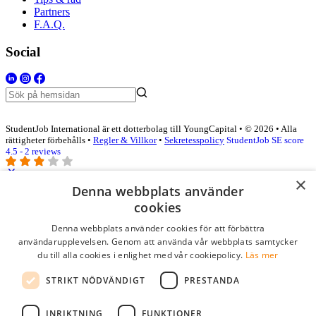
Partners
F.A.Q.
Social
StudentJob International är ett dotterbolag till YoungCapital • © 2026 • Alla
rättigheter förbehålls •
Regler & Villkor
•
Sekretesspolicy
StudentJob SE score
4.5 - 2 reviews
×
Denna webbplats använder
Logga in som företag
cookies
Denna webbplats använder cookies för att förbättra
E-post
*
användarupplevelsen. Genom att använda vår webbplats samtycker
du till alla cookies i enlighet med vår cookiepolicy.
Läs mer
Lösenord
STRIKT NÖDVÄNDIGT
PRESTANDA
kom ihåg mig
glömt ditt lösenord?
logga in
INRIKTNING
FUNKTIONER