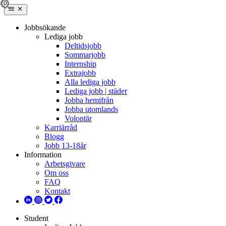
Jobbsökande
Lediga jobb
Deltidsjobb
Sommarjobb
Internship
Extrajobb
Alla lediga jobb
Lediga jobb | städer
Jobba hemifrån
Jobba utomlands
Volontär
Karriärråd
Blogg
Jobb 13-18år
Information
Arbetsgivare
Om oss
FAQ
Kontakt
Student