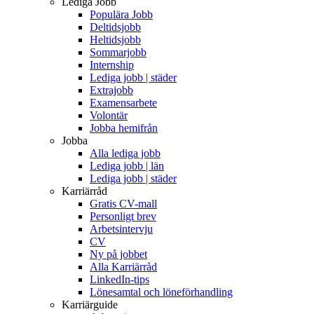
Lediga Jobb
Populära Jobb
Deltidsjobb
Heltidsjobb
Sommarjobb
Internship
Lediga jobb | städer
Extrajobb
Examensarbete
Volontär
Jobba hemifrån
Jobba
Alla lediga jobb
Lediga jobb | län
Lediga jobb | städer
Karriärråd
Gratis CV-mall
Personligt brev
Arbetsintervju
CV
Ny på jobbet
Alla Karriärråd
LinkedIn-tips
Lönesamtal och löneförhandling
Karriärguide