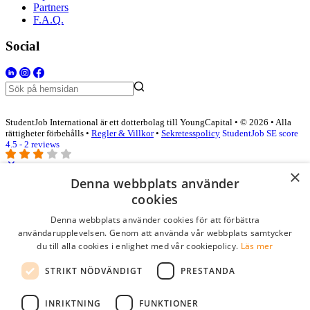
Partners
F.A.Q.
Social
StudentJob International är ett dotterbolag till YoungCapital • © 2026 • Alla
rättigheter förbehålls •
Regler & Villkor
•
Sekretesspolicy
StudentJob SE score
4.5 - 2 reviews
×
Denna webbplats använder
Logga in som företag
cookies
Denna webbplats använder cookies för att förbättra
E-post
*
användarupplevelsen. Genom att använda vår webbplats samtycker
du till alla cookies i enlighet med vår cookiepolicy.
Läs mer
Lösenord
STRIKT NÖDVÄNDIGT
PRESTANDA
kom ihåg mig
glömt ditt lösenord?
logga in
INRIKTNING
FUNKTIONER