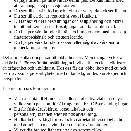
dagliga driften på färskvaruavdelningen. Du kan räkna med
att få många steg på stegräknaren!
Du ser till att våra kylar och hyllor är välfyllda och ser fina ut.
Du ser till att det är rent och snyggt i butiken.
Du tar aktivt del i beställningar och säljplanering och bidrar
till att butiken når sina försäljnings- och lönsamhetsmål.
Du hjälper våra kunder till rätta och möter dem med kunskap,
fingertoppskänsla och ett stort leende.
Du hjälper våra kunder i kassan eller något av våra andra
utcheckningsalternativ.
Det är inte alla som passar att jobba hos oss. Men många tycker att
det är kul! För oss är rätt inställning och vilja att utvecklas viktigare
än erfarenhet och utbildning. Hos oss får du jobba ihop med ett helt
team av sköna personligheter med olika bakgrunder, kunskaper och
perspektiv.
Lite mer om oss kommer här:
Vi är ansluta till Handelsanställdas kollektivavtal där schyssta
villkor som pension, försäkringar och bra OB-ersättning ingår.
Du får friskvårdsbidrag, personalrabatt och
personalerbjudanden efter en tids anställning.
Hållbarhet är viktigt för oss och vi arbetar till exempel alltid
med att minska matsvinn i och utanför våra butiker.
Vi ger dig bra möjligheter att växa genom olika