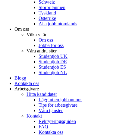
Schweiz
Storbritannien
Tyskland
Österrike
Alla jobb utomlands
Om oss
Vilka vi är
Om oss
Jobba för oss
Våra andra siter
Studentjob UK
Studentjob DE
Studentjob ES
Studentjob NL
Blogg
Kontakta oss
Arbetsgivare
Hitta kandidater
Lägg ut en jobbannons
Tips för arbetsgivare
Våra tjänster
Kontakt
Rekryteringsguiden
FAQ
Kontakta oss