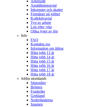
Arbetsrätt
Anställningsavtal
Inkomster och skatter
Förmåner på jobbet
Kollektivavtal
Typ av arbete
Lön efter yrke
Olika typer av lön
Info
FAQ
Kontakta oss
Information om åldrar
Hitta jobb 13 år
Hitta jobb 14 år
Hitta jobb 15 år
Hitta jobb 16 år
Hitta jobb 17 år
Hitta jobb 18 år
Jobba utomlands
Stipendier
Belgien
Frankrike
Grekland
Nederländerna
Spanien