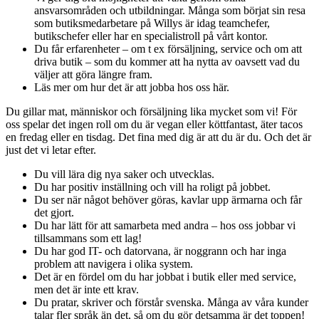
ansvarsområden och utbildningar. Många som börjat sin resa
som butiksmedarbetare på Willys är idag teamchefer,
butikschefer eller har en specialistroll på vårt kontor.
Du får erfarenheter – om t ex försäljning, service och om att
driva butik – som du kommer att ha nytta av oavsett vad du
väljer att göra längre fram.
Läs mer om hur det är att jobba hos oss här.
Du gillar mat, människor och försäljning lika mycket som vi! För
oss spelar det ingen roll om du är vegan eller köttfantast, äter tacos
en fredag eller en tisdag. Det fina med dig är att du är du. Och det är
just det vi letar efter.
Du vill lära dig nya saker och utvecklas.
Du har positiv inställning och vill ha roligt på jobbet.
Du ser när något behöver göras, kavlar upp ärmarna och får
det gjort.
Du har lätt för att samarbeta med andra – hos oss jobbar vi
tillsammans som ett lag!
Du har god IT- och datorvana, är noggrann och har inga
problem att navigera i olika system.
Det är en fördel om du har jobbat i butik eller med service,
men det är inte ett krav.
Du pratar, skriver och förstår svenska. Många av våra kunder
talar fler språk än det, så om du gör detsamma är det toppen!