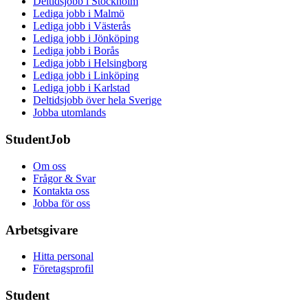
Deltidsjobb i Stockholm
Lediga jobb i Malmö
Lediga jobb i Västerås
Lediga jobb i Jönköping
Lediga jobb i Borås
Lediga jobb i Helsingborg
Lediga jobb i Linköping
Lediga jobb i Karlstad
Deltidsjobb över hela Sverige
Jobba utomlands
StudentJob
Om oss
Frågor & Svar
Kontakta oss
Jobba för oss
Arbetsgivare
Hitta personal
Företagsprofil
Student