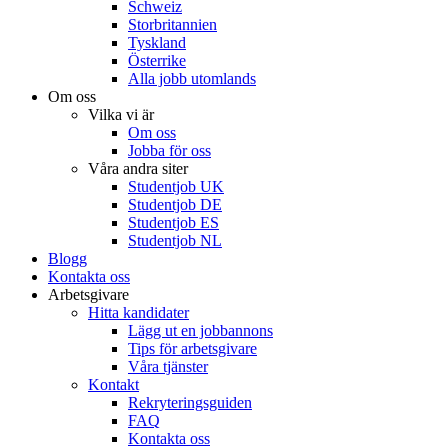
Schweiz
Storbritannien
Tyskland
Österrike
Alla jobb utomlands
Om oss
Vilka vi är
Om oss
Jobba för oss
Våra andra siter
Studentjob UK
Studentjob DE
Studentjob ES
Studentjob NL
Blogg
Kontakta oss
Arbetsgivare
Hitta kandidater
Lägg ut en jobbannons
Tips för arbetsgivare
Våra tjänster
Kontakt
Rekryteringsguiden
FAQ
Kontakta oss