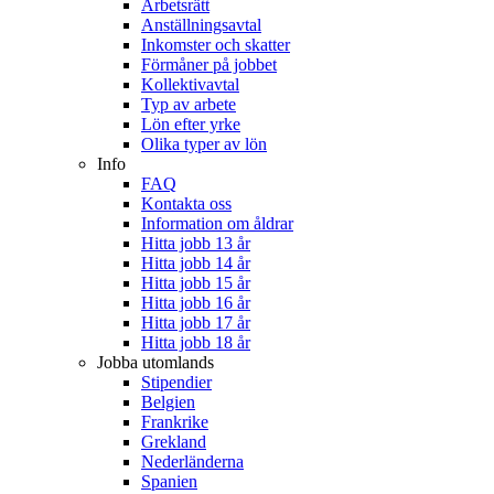
Arbetsrätt
Anställningsavtal
Inkomster och skatter
Förmåner på jobbet
Kollektivavtal
Typ av arbete
Lön efter yrke
Olika typer av lön
Info
FAQ
Kontakta oss
Information om åldrar
Hitta jobb 13 år
Hitta jobb 14 år
Hitta jobb 15 år
Hitta jobb 16 år
Hitta jobb 17 år
Hitta jobb 18 år
Jobba utomlands
Stipendier
Belgien
Frankrike
Grekland
Nederländerna
Spanien