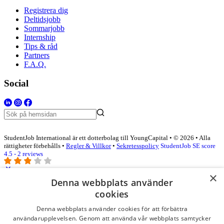
Registrera dig
Deltidsjobb
Sommarjobb
Internship
Tips & råd
Partners
F.A.Q.
Social
StudentJob International är ett dotterbolag till YoungCapital • © 2026 • Alla
rättigheter förbehålls •
Regler & Villkor
•
Sekretesspolicy
StudentJob SE score
4.5 - 2 reviews
×
Denna webbplats använder
Logga in som företag
cookies
Denna webbplats använder cookies för att förbättra
E-post
*
användarupplevelsen. Genom att använda vår webbplats samtycker