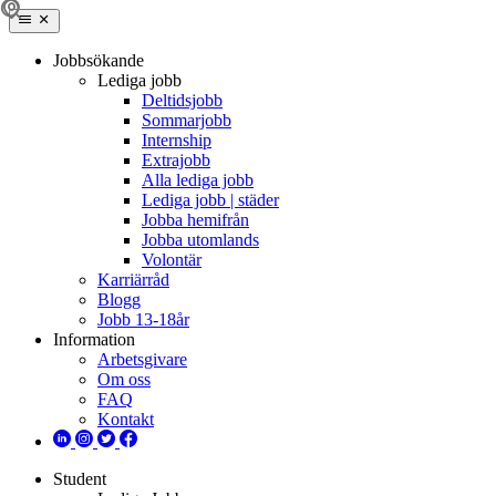
Jobbsökande
Lediga jobb
Deltidsjobb
Sommarjobb
Internship
Extrajobb
Alla lediga jobb
Lediga jobb | städer
Jobba hemifrån
Jobba utomlands
Volontär
Karriärråd
Blogg
Jobb 13-18år
Information
Arbetsgivare
Om oss
FAQ
Kontakt
Student