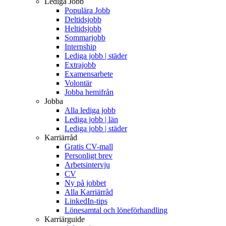
Lediga Jobb
Populära Jobb
Deltidsjobb
Heltidsjobb
Sommarjobb
Internship
Lediga jobb | städer
Extrajobb
Examensarbete
Volontär
Jobba hemifrån
Jobba
Alla lediga jobb
Lediga jobb | län
Lediga jobb | städer
Karriärråd
Gratis CV-mall
Personligt brev
Arbetsintervju
CV
Ny på jobbet
Alla Karriärråd
LinkedIn-tips
Lönesamtal och löneförhandling
Karriärguide