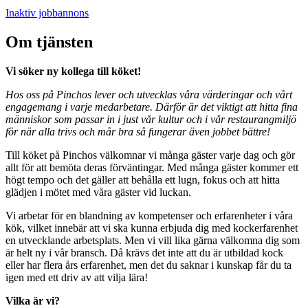
Inaktiv jobbannons
Om tjänsten
Vi söker ny kollega till köket!
Hos oss på Pinchos lever och utvecklas våra värderingar och vårt
engagemang i varje medarbetare. Därför är det viktigt att hitta fina
människor som passar in i just vår kultur och i vår restaurangmiljö
för när alla trivs och mår bra så fungerar även jobbet bättre!
Till köket på Pinchos välkomnar vi många gäster varje dag och gör
allt för att bemöta deras förväntingar. Med många gäster kommer ett
högt tempo och det gäller att behålla ett lugn, fokus och att hitta
glädjen i mötet med våra gäster vid luckan.
Vi arbetar för en blandning av kompetenser och erfarenheter i våra
kök, vilket innebär att vi ska kunna erbjuda dig med kockerfarenhet
en utvecklande arbetsplats. Men vi vill lika gärna välkomna dig som
är helt ny i vår bransch. Då krävs det inte att du är utbildad kock
eller har flera års erfarenhet, men det du saknar i kunskap får du ta
igen med ett driv av att vilja lära!
Vilka är vi?