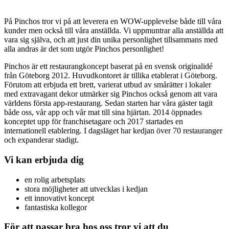
På Pinchos tror vi på att leverera en WOW-upplevelse både till våra
kunder men också till våra anställda. Vi uppmuntrar alla anställda att
vara sig själva, och att just din unika personlighet tillsammans med
alla andras är det som utgör Pinchos personlighet!
Pinchos är ett restaurangkoncept baserat på en svensk originalidé
från Göteborg 2012. Huvudkontoret är tillika etablerat i Göteborg.
Förutom att erbjuda ett brett, varierat utbud av smårätter i lokaler
med extravagant dekor utmärker sig Pinchos också genom att vara
världens första app-restaurang. Sedan starten har våra gäster tagit
både oss, vår app och vår mat till sina hjärtan. 2014 öppnades
konceptet upp för franchisetagare och 2017 startades en
internationell etablering. I dagsläget har kedjan över 70 restauranger
och expanderar stadigt.
Vi kan erbjuda dig
en rolig arbetsplats
stora möjligheter att utvecklas i kedjan
ett innovativt koncept
fantastiska kollegor
För att passar bra hos oss tror vi att du