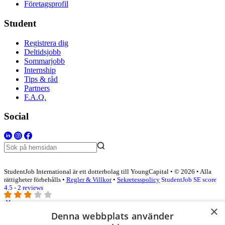
Företagsprofil
Student
Registrera dig
Deltidsjobb
Sommarjobb
Internship
Tips & råd
Partners
F.A.Q.
Social
StudentJob International är ett dotterbolag till YoungCapital • © 2026 • Alla
rättigheter förbehålls •
Regler & Villkor
•
Sekretesspolicy
StudentJob SE score
4.5 - 2 reviews
×
Denna webbplats använder
Logga in som företag