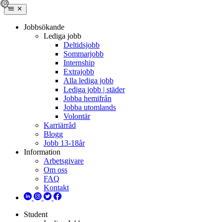
Jobbsökande
Lediga jobb
Deltidsjobb
Sommarjobb
Internship
Extrajobb
Alla lediga jobb
Lediga jobb | städer
Jobba hemifrån
Jobba utomlands
Volontär
Karriärråd
Blogg
Jobb 13-18år
Information
Arbetsgivare
Om oss
FAQ
Kontakt
Student