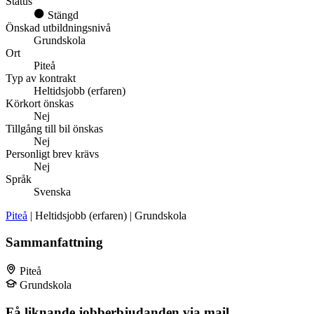
Status
Stängd
Önskad utbildningsnivå
Grundskola
Ort
Piteå
Typ av kontrakt
Heltidsjobb (erfaren)
Körkort önskas
Nej
Tillgång till bil önskas
Nej
Personligt brev krävs
Nej
Språk
Svenska
Piteå
| Heltidsjobb (erfaren) | Grundskola
Sammanfattning
Piteå
Grundskola
Få liknande jobberbjudanden via mail