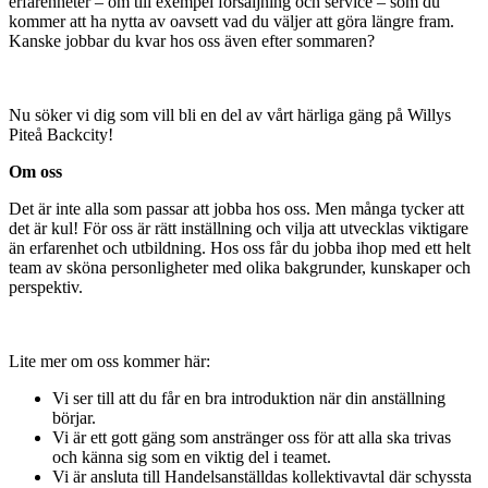
erfarenheter – om till exempel försäljning och service – som du
kommer att ha nytta av oavsett vad du väljer att göra längre fram.
Kanske jobbar du kvar hos oss även efter sommaren?
Nu söker vi dig som vill bli en del av vårt härliga gäng på Willys
Piteå Backcity!
Om oss
Det är inte alla som passar att jobba hos oss. Men många tycker att
det är kul! För oss är rätt inställning och vilja att utvecklas viktigare
än erfarenhet och utbildning. Hos oss får du jobba ihop med ett helt
team av sköna personligheter med olika bakgrunder, kunskaper och
perspektiv.
Lite mer om oss kommer här:
Vi ser till att du får en bra introduktion när din anställning
börjar.
Vi är ett gott gäng som anstränger oss för att alla ska trivas
och känna sig som en viktig del i teamet.
Vi är ansluta till Handelsanställdas kollektivavtal där schyssta