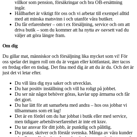
villkor som pension, försäkringar och bra OB-ersättning
ingår.
Hållbarhet är viktigt för oss och vi arbetar till exempel alltid
med att minska matsvinn i och utanför våra butiker.
Du får erfarenheter – om t ex försäljning, service och om att
driva butik – som du kommer att ha nytta av oavsett vad du
väljer att göra längre fram.
Om dig
Du gillar mat, människor och försäljning lika mycket som vi! För
oss spelar det ingen roll om du är vegan eller köttfantast, äter tacos
en fredag eller en tisdag. Det fina med dig är att du är du. Och det är
just det vi letar efter.
Du vill lära dig nya saker och utvecklas.
Du har positiv inställning och vill ha roligt på jobbet.
Du ser när något behöver göras, kavlar upp ärmarna och får
det gjort.
Du har lätt för att samarbeta med andra – hos oss jobbar vi
tillsammans som ett lag!
Det är en fördel om du har jobbat i butik eller med service,
men tidigare arbetslivserfarenhet är inte ett krav.
Du tar ansvar för ditt jobb, är punktlig och pålitlig.
Du pratar, skriver och förstår svenska. Många av våra kunder