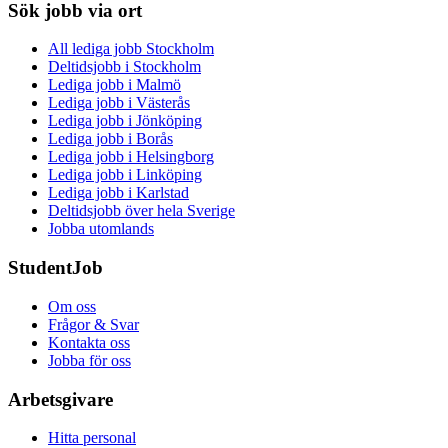
Sök jobb via ort
All lediga jobb Stockholm
Deltidsjobb i Stockholm
Lediga jobb i Malmö
Lediga jobb i Västerås
Lediga jobb i Jönköping
Lediga jobb i Borås
Lediga jobb i Helsingborg
Lediga jobb i Linköping
Lediga jobb i Karlstad
Deltidsjobb över hela Sverige
Jobba utomlands
StudentJob
Om oss
Frågor & Svar
Kontakta oss
Jobba för oss
Arbetsgivare
Hitta personal