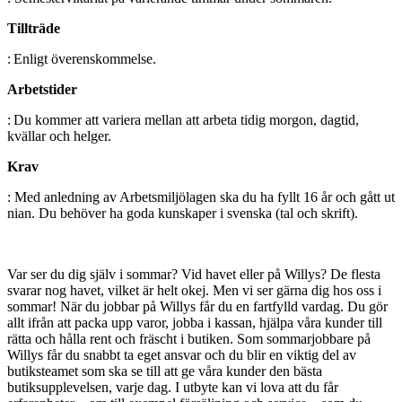
Tillträde
: Enligt överenskommelse.
Arbetstider
: Du kommer att variera mellan att arbeta tidig morgon, dagtid,
kvällar och helger.
Krav
:
Med anledning av Arbetsmiljölagen ska du ha fyllt 16 år och gått ut
nian. Du behöver ha goda kunskaper i svenska
(tal och skrift).
Var ser du dig själv i sommar? Vid havet eller på Willys? De flesta
svarar nog havet, vilket är helt okej. Men vi ser gärna dig hos oss i
sommar! När du jobbar på Willys får du en fartfylld vardag. Du gör
allt ifrån att packa upp varor, jobba i kassan, hjälpa våra kunder till
rätta och hålla rent och fräscht i butiken. Som sommarjobbare på
Willys får du snabbt ta eget ansvar och du blir en viktig del av
butiksteamet som ska se till att ge våra kunder den bästa
butiksupplevelsen, varje dag. I utbyte kan vi lova att du får