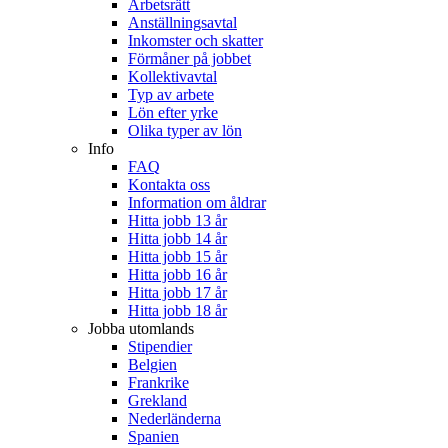
Arbetsrätt
Anställningsavtal
Inkomster och skatter
Förmåner på jobbet
Kollektivavtal
Typ av arbete
Lön efter yrke
Olika typer av lön
Info
FAQ
Kontakta oss
Information om åldrar
Hitta jobb 13 år
Hitta jobb 14 år
Hitta jobb 15 år
Hitta jobb 16 år
Hitta jobb 17 år
Hitta jobb 18 år
Jobba utomlands
Stipendier
Belgien
Frankrike
Grekland
Nederländerna
Spanien