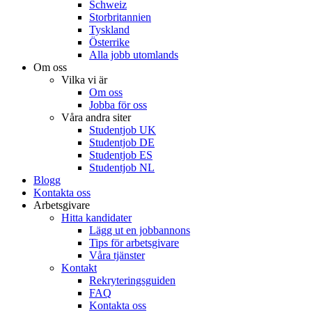
Schweiz
Storbritannien
Tyskland
Österrike
Alla jobb utomlands
Om oss
Vilka vi är
Om oss
Jobba för oss
Våra andra siter
Studentjob UK
Studentjob DE
Studentjob ES
Studentjob NL
Blogg
Kontakta oss
Arbetsgivare
Hitta kandidater
Lägg ut en jobbannons
Tips för arbetsgivare
Våra tjänster
Kontakt
Rekryteringsguiden
FAQ
Kontakta oss