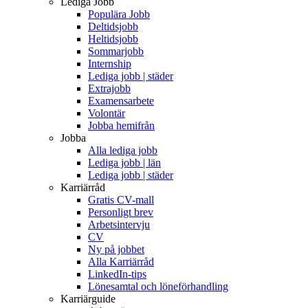
Lediga Jobb
Populära Jobb
Deltidsjobb
Heltidsjobb
Sommarjobb
Internship
Lediga jobb | städer
Extrajobb
Examensarbete
Volontär
Jobba hemifrån
Jobba
Alla lediga jobb
Lediga jobb | län
Lediga jobb | städer
Karriärråd
Gratis CV-mall
Personligt brev
Arbetsintervju
CV
Ny på jobbet
Alla Karriärråd
LinkedIn-tips
Lönesamtal och löneförhandling
Karriärguide