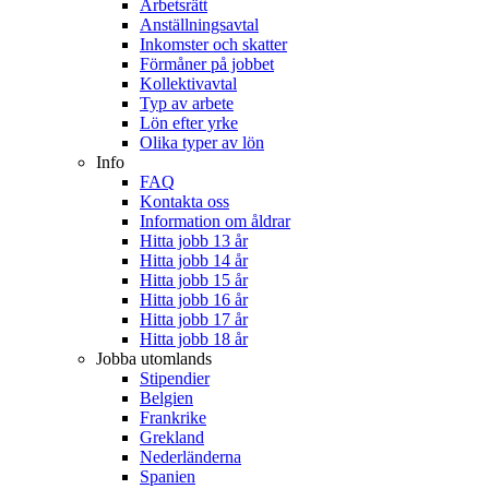
Arbetsrätt
Anställningsavtal
Inkomster och skatter
Förmåner på jobbet
Kollektivavtal
Typ av arbete
Lön efter yrke
Olika typer av lön
Info
FAQ
Kontakta oss
Information om åldrar
Hitta jobb 13 år
Hitta jobb 14 år
Hitta jobb 15 år
Hitta jobb 16 år
Hitta jobb 17 år
Hitta jobb 18 år
Jobba utomlands
Stipendier
Belgien
Frankrike
Grekland
Nederländerna
Spanien