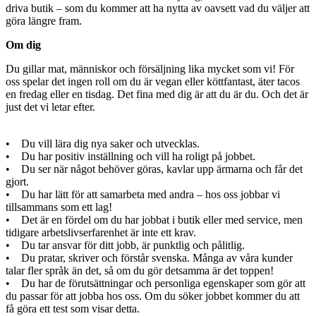
driva butik – som du kommer att ha nytta av oavsett vad du väljer att
göra längre fram.
Om dig
Du gillar mat, människor och försäljning lika mycket som vi! För
oss spelar det ingen roll om du är vegan eller köttfantast, äter tacos
en fredag eller en tisdag. Det fina med dig är att du är du. Och det är
just det vi letar efter.
• Du vill lära dig nya saker och utvecklas.
• Du har positiv inställning och vill ha roligt på jobbet.
• Du ser när något behöver göras, kavlar upp ärmarna och får det
gjort.
• Du har lätt för att samarbeta med andra – hos oss jobbar vi
tillsammans som ett lag!
• Det är en fördel om du har jobbat i butik eller med service, men
tidigare arbetslivserfarenhet är inte ett krav.
• Du tar ansvar för ditt jobb, är punktlig och pålitlig.
• Du pratar, skriver och förstår svenska. Många av våra kunder
talar fler språk än det, så om du gör detsamma är det toppen!
• Du har de förutsättningar och personliga egenskaper som gör att
du passar för att jobba hos oss. Om du söker jobbet kommer du att
få göra ett test som visar detta.