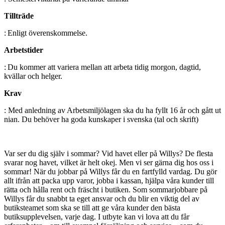
Tillträde
: Enligt överenskommelse.
Arbetstider
: Du kommer att variera mellan att arbeta tidig morgon, dagtid,
kvällar och helger.
Krav
: Med anledning av Arbetsmiljölagen ska du ha fyllt 16 år och gått ut
nian. Du behöver ha goda kunskaper i svenska (tal och skrift)
Var ser du dig själv i sommar? Vid havet eller på Willys? De flesta
svarar nog havet, vilket är helt okej. Men vi ser gärna dig hos oss i
sommar! När du jobbar på Willys får du en fartfylld vardag. Du gör
allt ifrån att packa upp varor, jobba i kassan, hjälpa våra kunder till
rätta och hålla rent och fräscht i butiken. Som sommarjobbare på
Willys får du snabbt ta eget ansvar och du blir en viktig del av
butiksteamet som ska se till att ge våra kunder den bästa
butiksupplevelsen, varje dag. I utbyte kan vi lova att du får