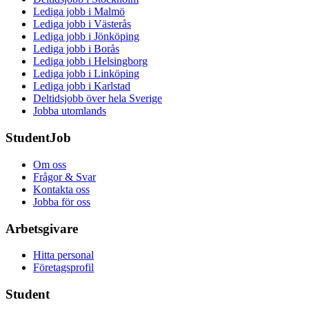
Lediga jobb i Malmö
Lediga jobb i Västerås
Lediga jobb i Jönköping
Lediga jobb i Borås
Lediga jobb i Helsingborg
Lediga jobb i Linköping
Lediga jobb i Karlstad
Deltidsjobb över hela Sverige
Jobba utomlands
StudentJob
Om oss
Frågor & Svar
Kontakta oss
Jobba för oss
Arbetsgivare
Hitta personal
Företagsprofil
Student