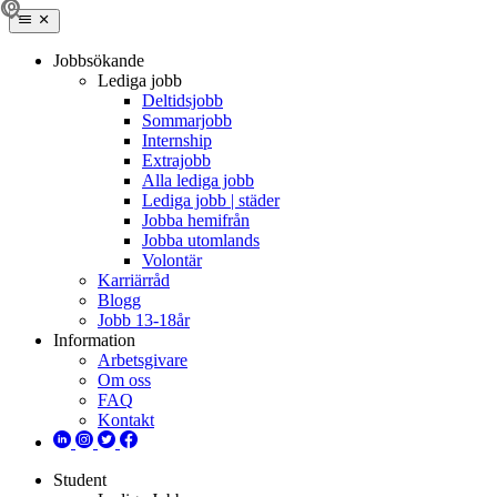
Jobbsökande
Lediga jobb
Deltidsjobb
Sommarjobb
Internship
Extrajobb
Alla lediga jobb
Lediga jobb | städer
Jobba hemifrån
Jobba utomlands
Volontär
Karriärråd
Blogg
Jobb 13-18år
Information
Arbetsgivare
Om oss
FAQ
Kontakt
Student