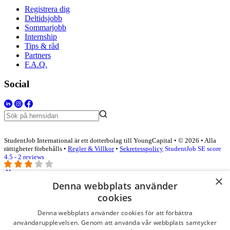
Registrera dig
Deltidsjobb
Sommarjobb
Internship
Tips & råd
Partners
F.A.Q.
Social
StudentJob International är ett dotterbolag till YoungCapital • © 2026 • Alla
rättigheter förbehålls •
Regler & Villkor
•
Sekretesspolicy
StudentJob SE score
4.5 - 2 reviews
×
Denna webbplats använder
Logga in som företag
cookies
Denna webbplats använder cookies för att förbättra
E-post
*
användarupplevelsen. Genom att använda vår webbplats samtycker