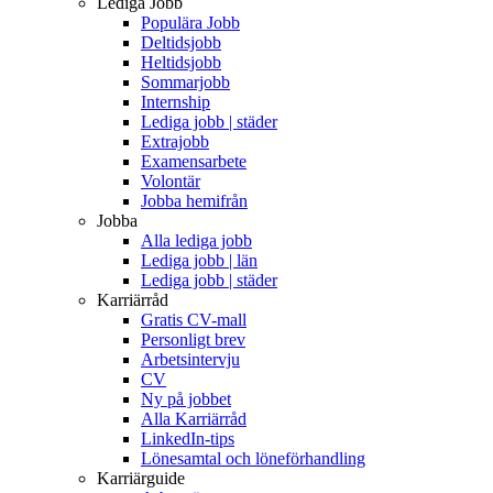
Lediga Jobb
Populära Jobb
Deltidsjobb
Heltidsjobb
Sommarjobb
Internship
Lediga jobb | städer
Extrajobb
Examensarbete
Volontär
Jobba hemifrån
Jobba
Alla lediga jobb
Lediga jobb | län
Lediga jobb | städer
Karriärråd
Gratis CV-mall
Personligt brev
Arbetsintervju
CV
Ny på jobbet
Alla Karriärråd
LinkedIn-tips
Lönesamtal och löneförhandling
Karriärguide