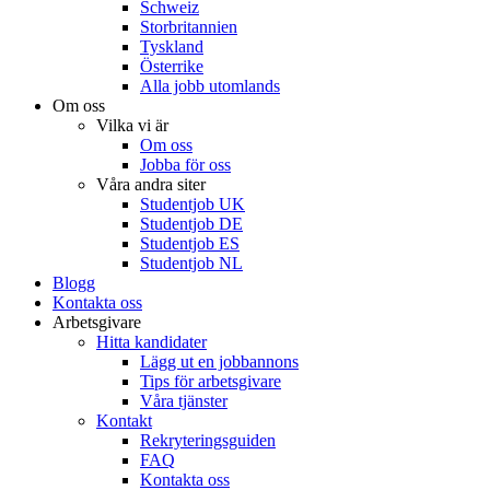
Schweiz
Storbritannien
Tyskland
Österrike
Alla jobb utomlands
Om oss
Vilka vi är
Om oss
Jobba för oss
Våra andra siter
Studentjob UK
Studentjob DE
Studentjob ES
Studentjob NL
Blogg
Kontakta oss
Arbetsgivare
Hitta kandidater
Lägg ut en jobbannons
Tips för arbetsgivare
Våra tjänster
Kontakt
Rekryteringsguiden
FAQ
Kontakta oss