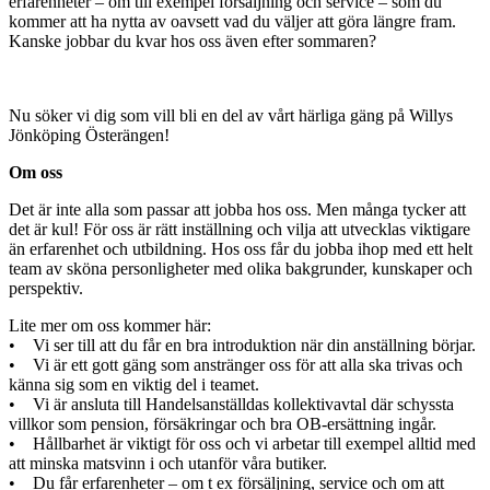
erfarenheter – om till exempel försäljning och service – som du
kommer att ha nytta av oavsett vad du väljer att göra längre fram.
Kanske jobbar du kvar hos oss även efter sommaren?
Nu söker vi dig som vill bli en del av vårt härliga gäng på Willys
Jönköping Österängen!
Om oss
Det är inte alla som passar att jobba hos oss. Men många tycker att
det är kul! För oss är rätt inställning och vilja att utvecklas viktigare
än erfarenhet och utbildning. Hos oss får du jobba ihop med ett helt
team av sköna personligheter med olika bakgrunder, kunskaper och
perspektiv.
Lite mer om oss kommer här:
• Vi ser till att du får en bra introduktion när din anställning börjar.
• Vi är ett gott gäng som anstränger oss för att alla ska trivas och
känna sig som en viktig del i teamet.
• Vi är ansluta till Handelsanställdas kollektivavtal där schyssta
villkor som pension, försäkringar och bra OB-ersättning ingår.
• Hållbarhet är viktigt för oss och vi arbetar till exempel alltid med
att minska matsvinn i och utanför våra butiker.
• Du får erfarenheter – om t ex försäljning, service och om att