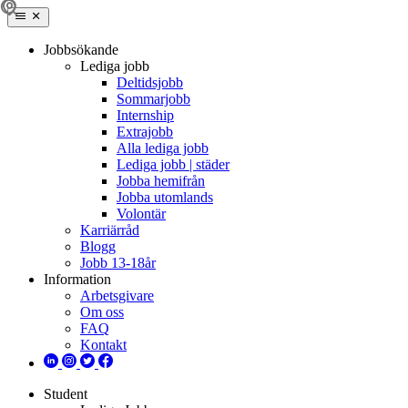
Jobbsökande
Lediga jobb
Deltidsjobb
Sommarjobb
Internship
Extrajobb
Alla lediga jobb
Lediga jobb | städer
Jobba hemifrån
Jobba utomlands
Volontär
Karriärråd
Blogg
Jobb 13-18år
Information
Arbetsgivare
Om oss
FAQ
Kontakt
Student