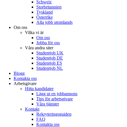
Schweiz
Storbritannien
Tyskland
Österrike
Alla jobb utomlands
Om oss
Vilka vi är
Om oss
Jobba för oss
Våra andra siter
Studentjob UK
Studentjob DE
Studentjob ES
Studentjob NL
Blogg
Kontakta oss
Arbetsgivare
Hitta kandidater
Lägg ut en jobbannons
Tips för arbetsgivare
Våra tjänster
Kontakt
Rekryteringsguiden
FAQ
Kontakta oss