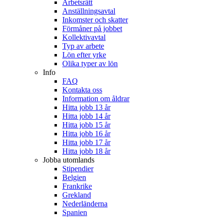
Arbetsrätt
Anställningsavtal
Inkomster och skatter
Förmåner på jobbet
Kollektivavtal
Typ av arbete
Lön efter yrke
Olika typer av lön
Info
FAQ
Kontakta oss
Information om åldrar
Hitta jobb 13 år
Hitta jobb 14 år
Hitta jobb 15 år
Hitta jobb 16 år
Hitta jobb 17 år
Hitta jobb 18 år
Jobba utomlands
Stipendier
Belgien
Frankrike
Grekland
Nederländerna
Spanien