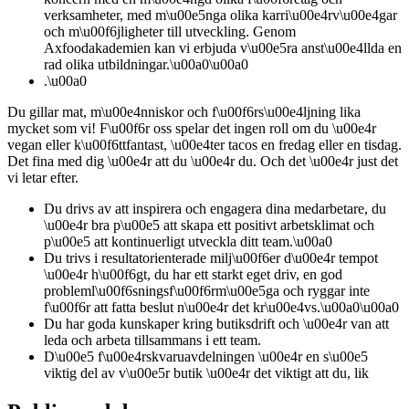
verksamheter, med m\u00e5nga olika karri\u00e4rv\u00e4gar
och m\u00f6jligheter till utveckling. Genom
Axfoodakademien kan vi erbjuda v\u00e5ra anst\u00e4llda en
rad olika utbildningar.\u00a0\u00a0
.\u00a0
Du gillar mat, m\u00e4nniskor och f\u00f6rs\u00e4ljning lika
mycket som vi! F\u00f6r oss spelar det ingen roll om du \u00e4r
vegan eller k\u00f6ttfantast, \u00e4ter tacos en fredag eller en tisdag.
Det fina med dig \u00e4r att du \u00e4r du. Och det \u00e4r just det
vi letar efter.
Du drivs av att inspirera och engagera dina medarbetare, du
\u00e4r bra p\u00e5 att skapa ett positivt arbetsklimat och
p\u00e5 att kontinuerligt utveckla ditt team.\u00a0
Du trivs i resultatorienterade milj\u00f6er d\u00e4r tempot
\u00e4r h\u00f6gt, du har ett starkt eget driv, en god
probleml\u00f6sningsf\u00f6rm\u00e5ga och ryggar inte
f\u00f6r att fatta beslut n\u00e4r det kr\u00e4vs.\u00a0\u00a0
Du har goda kunskaper kring butiksdrift och \u00e4r van att
leda och arbeta tillsammans i ett team.
D\u00e5 f\u00e4rskvaruavdelningen \u00e4r en s\u00e5
viktig del av v\u00e5r butik \u00e4r det viktigt att du, lik