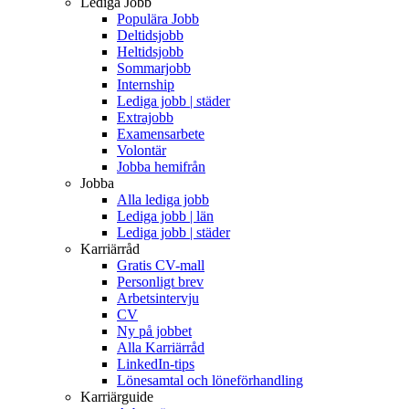
Lediga Jobb
Populära Jobb
Deltidsjobb
Heltidsjobb
Sommarjobb
Internship
Lediga jobb | städer
Extrajobb
Examensarbete
Volontär
Jobba hemifrån
Jobba
Alla lediga jobb
Lediga jobb | län
Lediga jobb | städer
Karriärråd
Gratis CV-mall
Personligt brev
Arbetsintervju
CV
Ny på jobbet
Alla Karriärråd
LinkedIn-tips
Lönesamtal och löneförhandling
Karriärguide