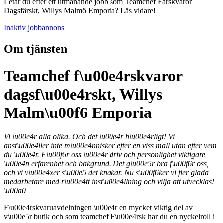
Letar du efter ett utmanande jobb som Teamchef Färskvaror
Dagsfärskt, Willys Malmö Emporia? Läs vidare!
Inaktiv jobbannons
Om tjänsten
Teamchef f\u00e4rskvaror
dagsf\u00e4rskt, Willys
Malm\u00f6 Emporia
Vi \u00e4r alla olika. Och det \u00e4r h\u00e4rligt! Vi
anst\u00e4ller inte m\u00e4nniskor efter en viss mall utan efter vem
du \u00e4r. F\u00f6r oss \u00e4r driv och personlighet viktigare
\u00e4n erfarenhet och bakgrund. Det g\u00e5r bra f\u00f6r oss,
och vi v\u00e4xer s\u00e5 det knakar. Nu s\u00f6ker vi fler glada
medarbetare med r\u00e4tt inst\u00e4llning och vilja att utvecklas!
\u00a0
F\u00e4rskvaruavdelningen \u00e4r en mycket viktig del av
v\u00e5r butik och som teamchef F\u00e4rsk har du en nyckelroll i