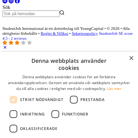
Sök
StudentJob International är ett dotterbolag till YoungCapital • © 2026 • Alla
rättigheter förbehålls •
Regler & Villkor
•
Sekretesspolicy
StudentJob SE score
4.5 - 2 reviews
×
Logga in som företag
Denna webbplats använder
cookies
E-post
*
Denna webbplats använder cookies för att förbättra
användarupplevelsen. Genom att använda vår webbplats samtycker
du till alla cookies i enlighet med vår cookiepolicy.
Läs mer
Lösenord
STRIKT NÖDVÄNDIGT
PRESTANDA
kom ihåg mig
glömt ditt lösenord?
logga in
INRIKTNING
FUNKTIONER
Kostnadsfri företagsprofil
OKLASSIFICERADE
Om du har företagskonto hos StudentJob SE, kan du enkelt logga in