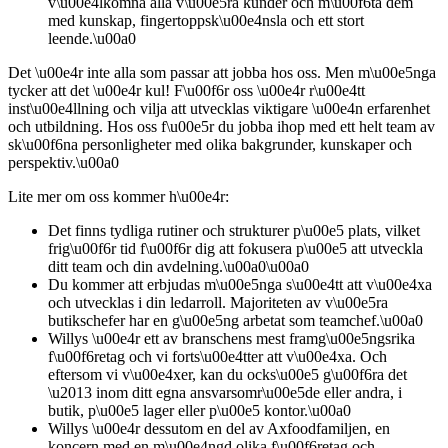
v\u00e4lkomna alla v\u00e5ra kunder och m\u00f6ta dem
med kunskap, fingertoppsk\u00e4nsla och ett stort
leende.\u00a0
Det \u00e4r inte alla som passar att jobba hos oss. Men m\u00e5nga
tycker att det \u00e4r kul! F\u00f6r oss \u00e4r r\u00e4tt
inst\u00e4llning och vilja att utvecklas viktigare \u00e4n erfarenhet
och utbildning. Hos oss f\u00e5r du jobba ihop med ett helt team av
sk\u00f6na personligheter med olika bakgrunder, kunskaper och
perspektiv.\u00a0
Lite mer om oss kommer h\u00e4r:
Det finns tydliga rutiner och strukturer p\u00e5 plats, vilket
frig\u00f6r tid f\u00f6r dig att fokusera p\u00e5 att utveckla
ditt team och din avdelning.\u00a0\u00a0
Du kommer att erbjudas m\u00e5nga s\u00e4tt att v\u00e4xa
och utvecklas i din ledarroll. Majoriteten av v\u00e5ra
butikschefer har en g\u00e5ng arbetat som teamchef.\u00a0
Willys \u00e4r ett av branschens mest framg\u00e5ngsrika
f\u00f6retag och vi forts\u00e4tter att v\u00e4xa. Och
eftersom vi v\u00e4xer, kan du ocks\u00e5 g\u00f6ra det
\u2013 inom ditt egna ansvarsomr\u00e5de eller andra, i
butik, p\u00e5 lager eller p\u00e5 kontor.\u00a0
Willys \u00e4r dessutom en del av Axfoodfamiljen, en
koncern med en m\u00e4ngd olika f\u00f6retag och