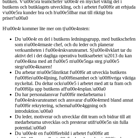
butiken. V\u00e5ra teamchefer \u00e4r en mycket viktig del i
butikens och butiklagets utveckling, och i arbetet f\u00f6r att erbjuda
v\u00e5ra kunder bra och h\u00e5llbar mat till riktigt bra
priser!\u00a0
H\u00e4r kommer lite mer om tj\u00e4nsten:
Du \u00e4r en del i butikens ledningsgrupp, med butikschefen
som n\u00e4rmaste chef, och du leder och planerar
verksamheten i f\u00e4rskvaruteamet. Sj\u00e4lvklart tar du
aktivt del i det dagliga operativa butiksarbetet \u2013 du kan
r\u00e4kna med att f\u00e5 m\u00e5nga steg p\u00e5
stegr\u00e4knaren!
Du arbetar m\u00e5linriktat f\u00f6r att utveckla butikens
f\u00f6rs\u00e4ljning, l\u00f6nsamhet och \u00f6vriga viktiga
nyckeltal. Du deltar ocks\u00e5 i arbetet med att ta fram och
f\u00f6lja upp butikens aff\u00e4rsplan.\u00a0
Du har personalansvar f\u00f6r medarbetarna i
f\u00e4rskvaruteamet och ansvarar d\u00e4rmed bland annat
f\u00f6r rekrytering, schemal\u00e4ggning och
introduktion.\u00a0
Du leder, motiverar och utvecklar ditt team och bidrar till att
medarbetarna utvecklas och presterar utifr\u00e5n sin fulla
potential.\u00a0
Du \u00e4r en f\u00f6rebild i arbetet f\u00f6r att