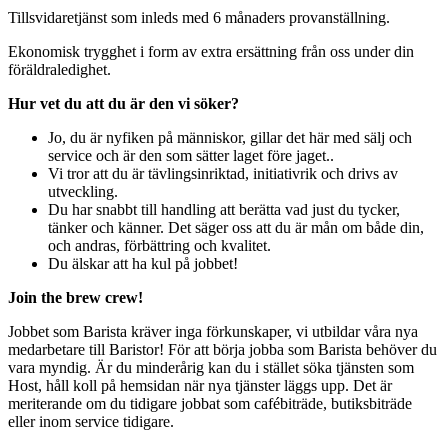
Tillsvidaretjänst som inleds med 6 månaders provanställning.
Ekonomisk trygghet i form av extra ersättning från oss under din
föräldraledighet.
Hur vet du att du är den vi söker?
Jo, du är nyfiken på människor, gillar det här med sälj och
service och är den som sätter laget före jaget..
Vi tror att du är tävlingsinriktad, initiativrik och drivs av
utveckling.
Du har snabbt till handling att berätta vad just du tycker,
tänker och känner. Det säger oss att du är mån om både din,
och andras, förbättring och kvalitet.
Du älskar att ha kul på jobbet!
Join the brew crew!
Jobbet som Barista kräver inga förkunskaper, vi utbildar våra nya
medarbetare till Baristor! För att börja jobba som Barista behöver du
vara myndig. Är du minderårig kan du i stället söka tjänsten som
Host, håll koll på hemsidan när nya tjänster läggs upp. Det är
meriterande om du tidigare jobbat som cafébiträde, butiksbiträde
eller inom service tidigare.