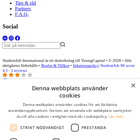
Tips & råd
Partners
F.A.Q.
Social
StudentJob International är ett dotterbolag till YoungCapital • © 2026 • Alla
rättigheter förbehålls •
Regler & Villkor
•
Sekretesspolicy
StudentJob SE score
4.5 - 2 reviews
×
Denna webbplats använder
Logga in som företag
cookies
Denna webbplats använder cookies för att förbättra
E-post
*
användarupplevelsen. Genom att använda vår webbplats samtycker
du till alla cookies i enlighet med vår cookiepolicy.
Läs mer
Lösenord
STRIKT NÖDVÄNDIGT
PRESTANDA
kom ihåg mig
glömt ditt lösenord?