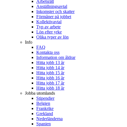
Arbetsrätt
Anställningsavtal
Inkomster och skatter
Förmåner på jobbet
Kollektivavtal
Typ av arbete
Lön efter yrke
Olika typer av lön
Info
FAQ
Kontakta oss
Information om åldrar
Hitta jobb 13 år
Hitta jobb 14 år
Hitta jobb 15 år
Hitta jobb 16 år
Hitta jobb 17 år
Hitta jobb 18 år
Jobba utomlands
Stipendier
Belgien
Frankrike
Grekland
Nederländerna
Spanien