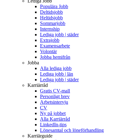
Lediga Jobb
Populära Jobb
Deltidsjobb
Heltidsjobb
Sommarjobb
Internship
Lediga jobb | städer
Extrajobb
Examensarbete
Volontär
Jobba hemifrån
Jobba
Alla lediga jobb
Lediga jobb | län
Lediga jobb | städer
Karriärråd
Gratis CV-mall
Personligt brev
Arbetsintervju
CV
Ny på jobbet
Alla Karriärråd
LinkedIn-tips
Lönesamtal och löneförhandling
Karriärguide