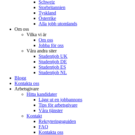
Schweiz
Storbritannien
Tyskland
Österrike
Alla jobb utomlands
Om oss
Vilka vi är
Om oss
Jobba för oss
Våra andra siter
Studentjob UK
Studentjob DE
Studentjob ES
Studentjob NL
Blogg
Kontakta oss
Arbetsgivare
Hitta kandidater
Lägg ut en jobbannons
Tips för arbetsgivare
Våra tjänster
Kontakt
Rekryteringsguiden
FAQ
Kontakta oss