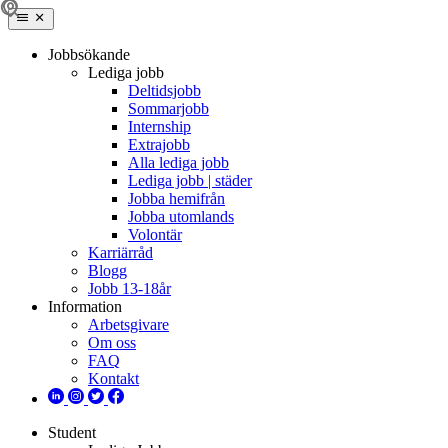
Jobbsökande
Lediga jobb
Deltidsjobb
Sommarjobb
Internship
Extrajobb
Alla lediga jobb
Lediga jobb | städer
Jobba hemifrån
Jobba utomlands
Volontär
Karriärråd
Blogg
Jobb 13-18år
Information
Arbetsgivare
Om oss
FAQ
Kontakt
Student