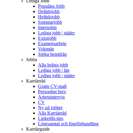
Lediga Jobb
Populära Jobb
Deltidsjobb
Heltidsjobb
Sommarjobb
Internship
Lediga jobb | städer
Extrajobb
Examensarbete
Volontär
Jobba hemifrån
Jobba
Alla lediga jobb
Lediga jobb | län
Lediga jobb | städer
Karriärråd
Gratis CV-mall
Personligt brev
Arbetsintervju
CV
Ny på jobbet
Alla Karriärråd
LinkedIn-tips
Lönesamtal och löneförhandling
Karriärguide