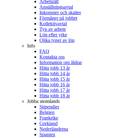
Arbetsrätt
Anställningsavtal
Inkomster och skatter
Förmåner på jobbet
Kollektivavtal
Typ av arbete
Lön efter yrke
Olika typer av lön
Info
FAQ
Kontakta oss
Information om åldrar
Hitta jobb 13 år
Hitta jobb 14 år
Hitta jobb 15 år
Hitta jobb 16 år
Hitta jobb 17 år
Hitta jobb 18 år
Jobba utomlands
Stipendier
Belgien
Frankrike
Grekland
Nederländerna
Spanien