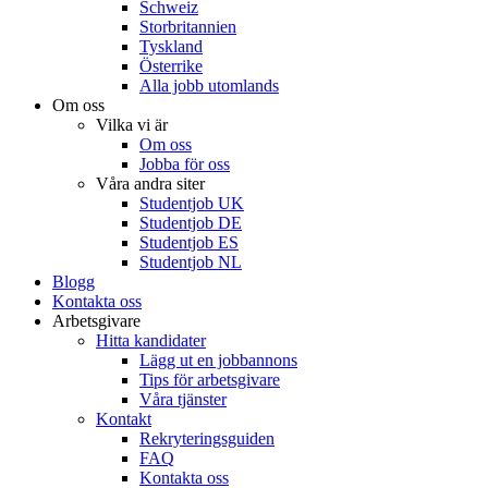
Schweiz
Storbritannien
Tyskland
Österrike
Alla jobb utomlands
Om oss
Vilka vi är
Om oss
Jobba för oss
Våra andra siter
Studentjob UK
Studentjob DE
Studentjob ES
Studentjob NL
Blogg
Kontakta oss
Arbetsgivare
Hitta kandidater
Lägg ut en jobbannons
Tips för arbetsgivare
Våra tjänster
Kontakt
Rekryteringsguiden
FAQ
Kontakta oss