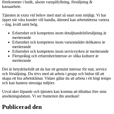
förekommer i butik, såsom varupåfyllning, försäljning &
kassaarbete.
Tjänsten är extra vid behov med start så snart som möjligt. Vi har
öppet när våra kunder vill handla, därmed kan arbetstiderna variera
– dag, kväll samt helg.
Erfarenhet och kompetens inom detaljhandelsförsäljning är
meriterande
Erfarenhet och kompetens inom varuområdet delikatess är
meriterande
Erfarenhet och kompetens inom serviceyrken är meriterande
Flerspråkig och erfarenhet/intresse av olika kulturer är
meriterande
Det är betydelsefullt att du har ett genuint intresse för mat, service
och försäljning. Du trivs med att arbeta i grupp och bidrar till att
skapa ett bra arbetsklimat. Vidare gillar du att arbeta i ett högt tempo
och kan hantera stressiga miljöer.
Urval sker löpande och tjänsten kan komma att tillsättas före sista
ansökningsdatum. Vi ser framemot din ansökan!
Publicerad den