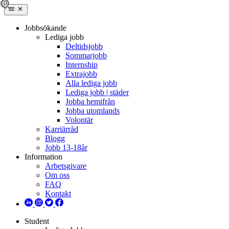
Jobbsökande
Lediga jobb
Deltidsjobb
Sommarjobb
Internship
Extrajobb
Alla lediga jobb
Lediga jobb | städer
Jobba hemifrån
Jobba utomlands
Volontär
Karriärråd
Blogg
Jobb 13-18år
Information
Arbetsgivare
Om oss
FAQ
Kontakt
Student