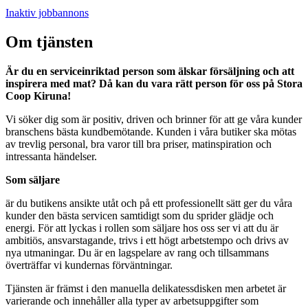
Inaktiv jobbannons
Om tjänsten
Är du en serviceinriktad person som älskar försäljning och att
inspirera med mat? Då kan du vara rätt person för oss på Stora
Coop Kiruna!
Vi söker dig som är positiv, driven och brinner för att ge våra kunder
branschens bästa kundbemötande. Kunden i våra butiker ska mötas
av trevlig personal, bra varor till bra priser, matinspiration och
intressanta händelser.
Som säljare
är du butikens ansikte utåt och på ett professionellt sätt ger du våra
kunder den bästa servicen samtidigt som du sprider glädje och
energi. För att lyckas i rollen som säljare hos oss ser vi att du är
ambitiös, ansvarstagande, trivs i ett högt arbetstempo och drivs av
nya utmaningar. Du är en lagspelare av rang och tillsammans
överträffar vi kundernas förväntningar.
Tjänsten är främst i den manuella delikatessdisken men arbetet är
varierande och innehåller alla typer av arbetsuppgifter som