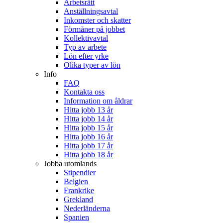
Arbetsrätt
Anställningsavtal
Inkomster och skatter
Förmåner på jobbet
Kollektivavtal
Typ av arbete
Lön efter yrke
Olika typer av lön
Info
FAQ
Kontakta oss
Information om åldrar
Hitta jobb 13 år
Hitta jobb 14 år
Hitta jobb 15 år
Hitta jobb 16 år
Hitta jobb 17 år
Hitta jobb 18 år
Jobba utomlands
Stipendier
Belgien
Frankrike
Grekland
Nederländerna
Spanien