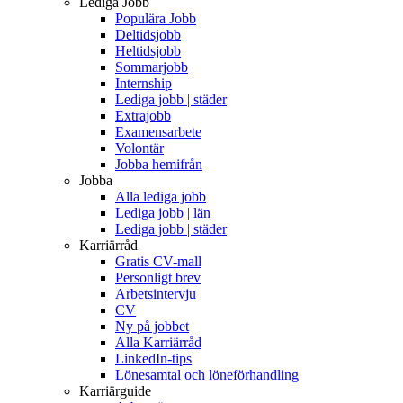
Lediga Jobb
Populära Jobb
Deltidsjobb
Heltidsjobb
Sommarjobb
Internship
Lediga jobb | städer
Extrajobb
Examensarbete
Volontär
Jobba hemifrån
Jobba
Alla lediga jobb
Lediga jobb | län
Lediga jobb | städer
Karriärråd
Gratis CV-mall
Personligt brev
Arbetsintervju
CV
Ny på jobbet
Alla Karriärråd
LinkedIn-tips
Lönesamtal och löneförhandling
Karriärguide