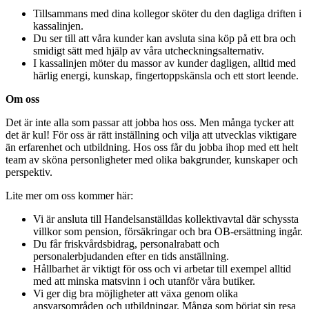
Tillsammans med dina kollegor sköter du den dagliga driften i
kassalinjen.
Du ser till att våra kunder kan avsluta sina köp på ett bra och
smidigt sätt med hjälp av våra utcheckningsalternativ.
I kassalinjen möter du massor av kunder dagligen, alltid med
härlig energi, kunskap, fingertoppskänsla och ett stort leende.
Om oss
Det är inte alla som passar att jobba hos oss. Men många tycker att
det är kul! För oss är rätt inställning och vilja att utvecklas viktigare
än erfarenhet och utbildning. Hos oss får du jobba ihop med ett helt
team av sköna personligheter med olika bakgrunder, kunskaper och
perspektiv.
Lite mer om oss kommer här:
Vi är ansluta till Handelsanställdas kollektivavtal där schyssta
villkor som pension, försäkringar och bra OB-ersättning ingår.
Du får friskvårdsbidrag, personalrabatt och
personalerbjudanden efter en tids anställning.
Hållbarhet är viktigt för oss och vi arbetar till exempel alltid
med att minska matsvinn i och utanför våra butiker.
Vi ger dig bra möjligheter att växa genom olika
ansvarsområden och utbildningar. Många som börjat sin resa