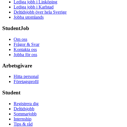
Lediga jobb i Linköping
Lediga jobb i Karlstad
Deltidsjobb över hela Sverige
Jobba utomlands
StudentJob
Om oss
Frågor & Svar
Kontakta oss
Jobba för oss
Arbetsgivare
Hitta personal
Företagsprofil
Student
Registrera dig
Deltidsjobb
Sommarjobb
Internship
Tips & råd