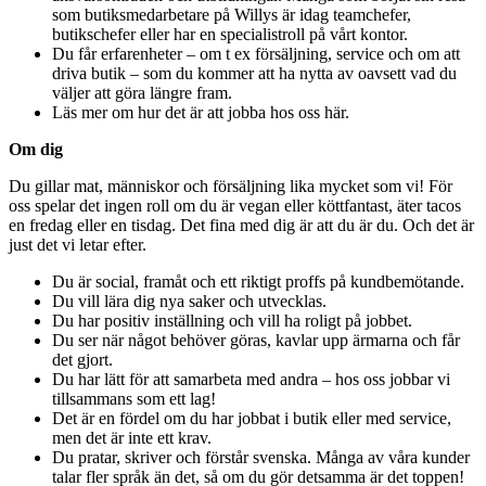
som butiksmedarbetare på Willys är idag teamchefer,
butikschefer eller har en specialistroll på vårt kontor.
Du får erfarenheter – om t ex försäljning, service och om att
driva butik – som du kommer att ha nytta av oavsett vad du
väljer att göra längre fram.
Läs mer om hur det är att jobba hos oss här.
Om dig
Du gillar mat, människor och försäljning lika mycket som vi! För
oss spelar det ingen roll om du är vegan eller köttfantast, äter tacos
en fredag eller en tisdag. Det fina med dig är att du är du. Och det är
just det vi letar efter.
Du är social, framåt och ett riktigt proffs på kundbemötande.
Du vill lära dig nya saker och utvecklas.
Du har positiv inställning och vill ha roligt på jobbet.
Du ser när något behöver göras, kavlar upp ärmarna och får
det gjort.
Du har lätt för att samarbeta med andra – hos oss jobbar vi
tillsammans som ett lag!
Det är en fördel om du har jobbat i butik eller med service,
men det är inte ett krav.
Du pratar, skriver och förstår svenska. Många av våra kunder
talar fler språk än det, så om du gör detsamma är det toppen!