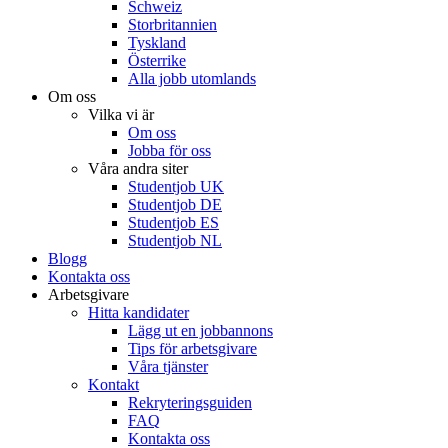
Schweiz
Storbritannien
Tyskland
Österrike
Alla jobb utomlands
Om oss
Vilka vi är
Om oss
Jobba för oss
Våra andra siter
Studentjob UK
Studentjob DE
Studentjob ES
Studentjob NL
Blogg
Kontakta oss
Arbetsgivare
Hitta kandidater
Lägg ut en jobbannons
Tips för arbetsgivare
Våra tjänster
Kontakt
Rekryteringsguiden
FAQ
Kontakta oss