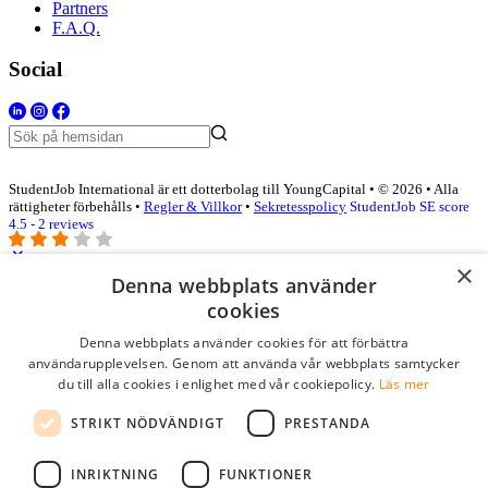
Partners
F.A.Q.
Social
StudentJob International är ett dotterbolag till YoungCapital • © 2026 • Alla
rättigheter förbehålls •
Regler & Villkor
•
Sekretesspolicy
StudentJob SE score
4.5 - 2 reviews
×
Denna webbplats använder
Logga in som företag
cookies
Denna webbplats använder cookies för att förbättra
E-post
*
användarupplevelsen. Genom att använda vår webbplats samtycker
du till alla cookies i enlighet med vår cookiepolicy.
Läs mer
Lösenord
STRIKT NÖDVÄNDIGT
PRESTANDA
kom ihåg mig
glömt ditt lösenord?
logga in
INRIKTNING
FUNKTIONER