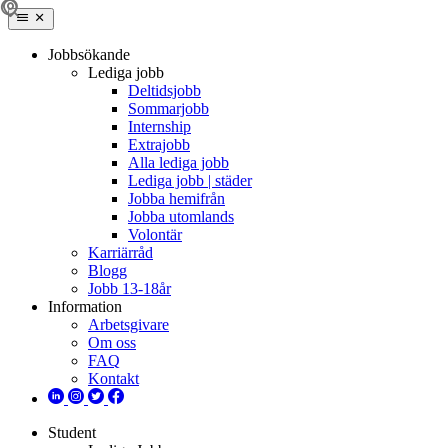
Jobbsökande
Lediga jobb
Deltidsjobb
Sommarjobb
Internship
Extrajobb
Alla lediga jobb
Lediga jobb | städer
Jobba hemifrån
Jobba utomlands
Volontär
Karriärråd
Blogg
Jobb 13-18år
Information
Arbetsgivare
Om oss
FAQ
Kontakt
Student