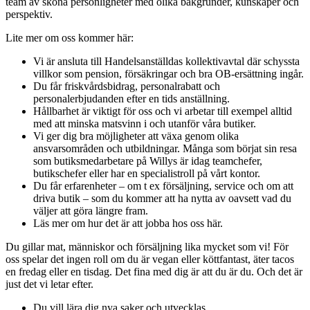
team av sköna personligheter med olika bakgrunder, kunskaper och
perspektiv.
Lite mer om oss kommer här:
Vi är ansluta till Handelsanställdas kollektivavtal där schyssta
villkor som pension, försäkringar och bra OB-ersättning ingår.
Du får friskvårdsbidrag, personalrabatt och
personalerbjudanden efter en tids anställning.
Hållbarhet är viktigt för oss och vi arbetar till exempel alltid
med att minska matsvinn i och utanför våra butiker.
Vi ger dig bra möjligheter att växa genom olika
ansvarsområden och utbildningar. Många som börjat sin resa
som butiksmedarbetare på Willys är idag teamchefer,
butikschefer eller har en specialistroll på vårt kontor.
Du får erfarenheter – om t ex försäljning, service och om att
driva butik – som du kommer att ha nytta av oavsett vad du
väljer att göra längre fram.
Läs mer om hur det är att jobba hos oss här.
Du gillar mat, människor och försäljning lika mycket som vi! För
oss spelar det ingen roll om du är vegan eller köttfantast, äter tacos
en fredag eller en tisdag. Det fina med dig är att du är du. Och det är
just det vi letar efter.
Du vill lära dig nya saker och utvecklas.