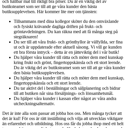
och hållbar mat till riktigt bra priser. Du är en viktig del av
butiksteamet som ser till att ge våra kunder den bästa
butiksupplevelsen. Här kommer lite mer om tjänsten:
Tillsammans med dina kollegor sköter du den omväxlande
och fysiskt krävande dagliga driften på frukt- och
gröntavdelningen. Du kan räkna med att få många steg på
stegräknaren!
Du ser till att våra frukt- och grönthyllor är välfyllda, ser fina
ut och är uppdaterade efter aktuell säsong. Vi vill ge kunden
ett bra första intryck – detta är en jätteviktig del i vår butik!
Du hjälper våra kunder till rätta och möter dem med kunskap
kring frukt och grönt, fingertoppskänsla och ett stort leende.
Du är viktig del av butiksteamet som ser till att ge våra kunder
den bästa butiksupplevelsen.
Du hjälper våra kunder till rätta och möter dem med kunskap,
fingertoppskänsla och ett stort leende.
Du tar aktivt del i beställningar och säljplanering och bidrar
till att butiken når sina försäljnings- och lönsamhetsmål.
Du hjälper våra kunder i kassan eller något av våra andra
utcheckningsalternativ.
Det är inte alla som passar att jobba hos oss. Men många tycker att
det är kul! För oss är rätt inställning och vilja att utvecklas viktigare
än erfarenhet och utbildning. Hos oss får du jobba ihop med ett helt