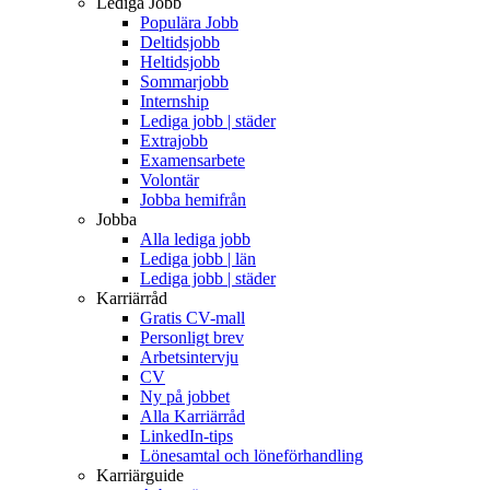
Lediga Jobb
Populära Jobb
Deltidsjobb
Heltidsjobb
Sommarjobb
Internship
Lediga jobb | städer
Extrajobb
Examensarbete
Volontär
Jobba hemifrån
Jobba
Alla lediga jobb
Lediga jobb | län
Lediga jobb | städer
Karriärråd
Gratis CV-mall
Personligt brev
Arbetsintervju
CV
Ny på jobbet
Alla Karriärråd
LinkedIn-tips
Lönesamtal och löneförhandling
Karriärguide