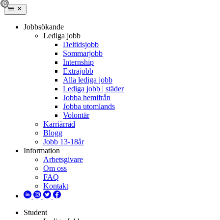
Jobbsökande
Lediga jobb
Deltidsjobb
Sommarjobb
Internship
Extrajobb
Alla lediga jobb
Lediga jobb | städer
Jobba hemifrån
Jobba utomlands
Volontär
Karriärråd
Blogg
Jobb 13-18år
Information
Arbetsgivare
Om oss
FAQ
Kontakt
Student