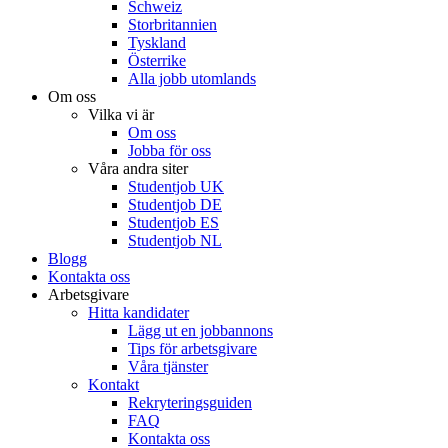
Schweiz
Storbritannien
Tyskland
Österrike
Alla jobb utomlands
Om oss
Vilka vi är
Om oss
Jobba för oss
Våra andra siter
Studentjob UK
Studentjob DE
Studentjob ES
Studentjob NL
Blogg
Kontakta oss
Arbetsgivare
Hitta kandidater
Lägg ut en jobbannons
Tips för arbetsgivare
Våra tjänster
Kontakt
Rekryteringsguiden
FAQ
Kontakta oss