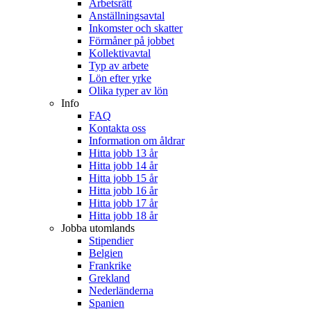
Arbetsrätt
Anställningsavtal
Inkomster och skatter
Förmåner på jobbet
Kollektivavtal
Typ av arbete
Lön efter yrke
Olika typer av lön
Info
FAQ
Kontakta oss
Information om åldrar
Hitta jobb 13 år
Hitta jobb 14 år
Hitta jobb 15 år
Hitta jobb 16 år
Hitta jobb 17 år
Hitta jobb 18 år
Jobba utomlands
Stipendier
Belgien
Frankrike
Grekland
Nederländerna
Spanien