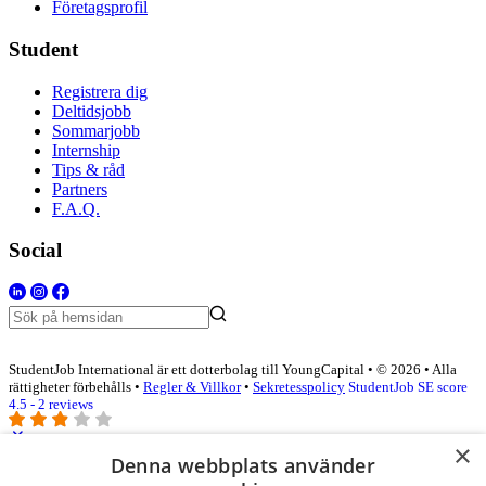
Företagsprofil
Student
Registrera dig
Deltidsjobb
Sommarjobb
Internship
Tips & råd
Partners
F.A.Q.
Social
StudentJob International är ett dotterbolag till YoungCapital • © 2026 • Alla
rättigheter förbehålls •
Regler & Villkor
•
Sekretesspolicy
StudentJob SE score
4.5 - 2 reviews
×
Denna webbplats använder
Logga in som företag