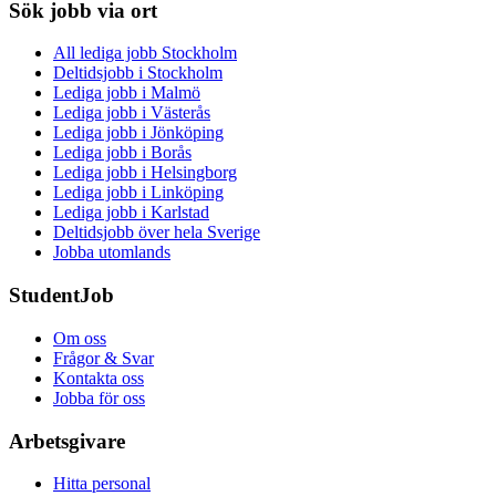
Sök jobb via ort
All lediga jobb Stockholm
Deltidsjobb i Stockholm
Lediga jobb i Malmö
Lediga jobb i Västerås
Lediga jobb i Jönköping
Lediga jobb i Borås
Lediga jobb i Helsingborg
Lediga jobb i Linköping
Lediga jobb i Karlstad
Deltidsjobb över hela Sverige
Jobba utomlands
StudentJob
Om oss
Frågor & Svar
Kontakta oss
Jobba för oss
Arbetsgivare
Hitta personal