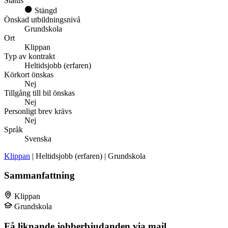
Status
Stängd
Önskad utbildningsnivå
Grundskola
Ort
Klippan
Typ av kontrakt
Heltidsjobb (erfaren)
Körkort önskas
Nej
Tillgång till bil önskas
Nej
Personligt brev krävs
Nej
Språk
Svenska
Klippan
| Heltidsjobb (erfaren) | Grundskola
Sammanfattning
Klippan
Grundskola
Få liknande jobberbjudanden via mail