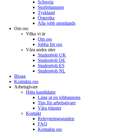
Schweiz
Storbritannien
Tyskland
Österrike
Alla jobb utomlands
Om oss
Vilka vi är
Om oss
Jobba för oss
Våra andra siter
Studentjob UK
Studentjob DE
Studentjob ES
Studentjob NL
Blogg
Kontakta oss
Arbetsgivare
Hitta kandidater
Lägg ut en jobbannons
Tips för arbetsgivare
Våra tjänster
Kontakt
Rekryteringsguiden
FAQ
Kontakta oss