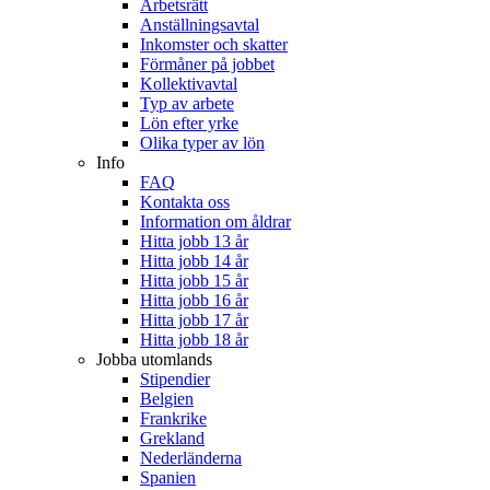
Arbetsrätt
Anställningsavtal
Inkomster och skatter
Förmåner på jobbet
Kollektivavtal
Typ av arbete
Lön efter yrke
Olika typer av lön
Info
FAQ
Kontakta oss
Information om åldrar
Hitta jobb 13 år
Hitta jobb 14 år
Hitta jobb 15 år
Hitta jobb 16 år
Hitta jobb 17 år
Hitta jobb 18 år
Jobba utomlands
Stipendier
Belgien
Frankrike
Grekland
Nederländerna
Spanien