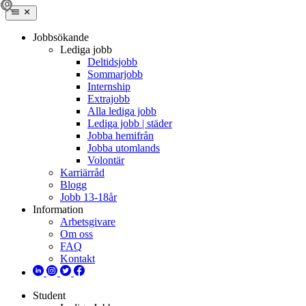
Jobbsökande
Lediga jobb
Deltidsjobb
Sommarjobb
Internship
Extrajobb
Alla lediga jobb
Lediga jobb | städer
Jobba hemifrån
Jobba utomlands
Volontär
Karriärråd
Blogg
Jobb 13-18år
Information
Arbetsgivare
Om oss
FAQ
Kontakt
Student