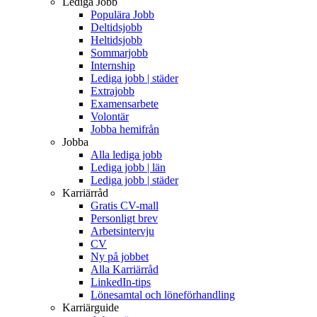
Lediga Jobb
Populära Jobb
Deltidsjobb
Heltidsjobb
Sommarjobb
Internship
Lediga jobb | städer
Extrajobb
Examensarbete
Volontär
Jobba hemifrån
Jobba
Alla lediga jobb
Lediga jobb | län
Lediga jobb | städer
Karriärråd
Gratis CV-mall
Personligt brev
Arbetsintervju
CV
Ny på jobbet
Alla Karriärråd
LinkedIn-tips
Lönesamtal och löneförhandling
Karriärguide