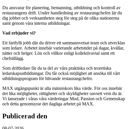
Du ansvarar för planering, bemanning, utbildning och kontroll av
restaurangens drift. Under handledning av restaurangchefen lär du
dig jobbet och verksamheten steg för steg på de olika stationerna
samt genom våra interna utbildningar.
Vad erbjuder vi?
Ett fartfyllt jobb där du driver ett sammansvetsat team och utvecklas
som ledare. Arbetet innebär varierande arbetstider på dagar, kvällar,
nätter och helger. Lön och villkor enligt kollektivavtal samt ett
chefstillägg.
Som driftledare får du ta del av våra praktiska och teoretiska
ledarskapsutbildningar. Du får också möjlighet att ansöka till vårt
utbildningsprogram för blivande restaurangchefer.
MAX utgångspunkt är alla människors lika värde. För oss innebär
det lika möjligheter, rättigheter och skyldigheter oavsett vem du är.
Vi lanserade i våras våra värderingar Mod, Passion och Gemenskap
och detta genomsyrar det dagliga arbetet på MAX.
Publicerad den
08-07-2026