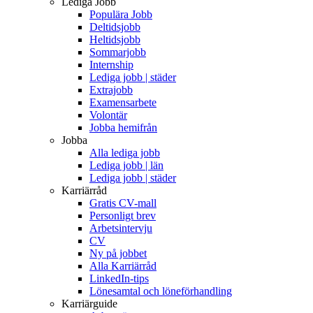
Lediga Jobb
Populära Jobb
Deltidsjobb
Heltidsjobb
Sommarjobb
Internship
Lediga jobb | städer
Extrajobb
Examensarbete
Volontär
Jobba hemifrån
Jobba
Alla lediga jobb
Lediga jobb | län
Lediga jobb | städer
Karriärråd
Gratis CV-mall
Personligt brev
Arbetsintervju
CV
Ny på jobbet
Alla Karriärråd
LinkedIn-tips
Lönesamtal och löneförhandling
Karriärguide