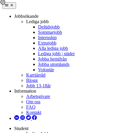
Jobbsökande
Lediga jobb
Deltidsjobb
Sommarjobb
Internship
Extrajobb
Alla lediga jobb
Lediga jobb | städer
Jobba hemifrån
Jobba utomlands
Volontär
Karriärråd
Blogg
Jobb 13-18år
Information
Arbetsgivare
Om oss
FAQ
Kontakt
Student