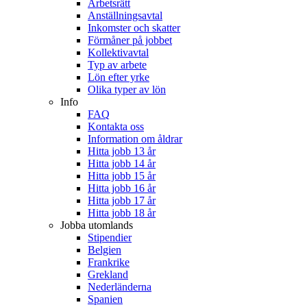
Arbetsrätt
Anställningsavtal
Inkomster och skatter
Förmåner på jobbet
Kollektivavtal
Typ av arbete
Lön efter yrke
Olika typer av lön
Info
FAQ
Kontakta oss
Information om åldrar
Hitta jobb 13 år
Hitta jobb 14 år
Hitta jobb 15 år
Hitta jobb 16 år
Hitta jobb 17 år
Hitta jobb 18 år
Jobba utomlands
Stipendier
Belgien
Frankrike
Grekland
Nederländerna
Spanien