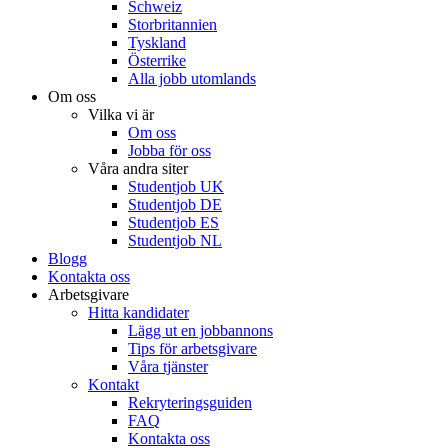
Schweiz
Storbritannien
Tyskland
Österrike
Alla jobb utomlands
Om oss
Vilka vi är
Om oss
Jobba för oss
Våra andra siter
Studentjob UK
Studentjob DE
Studentjob ES
Studentjob NL
Blogg
Kontakta oss
Arbetsgivare
Hitta kandidater
Lägg ut en jobbannons
Tips för arbetsgivare
Våra tjänster
Kontakt
Rekryteringsguiden
FAQ
Kontakta oss