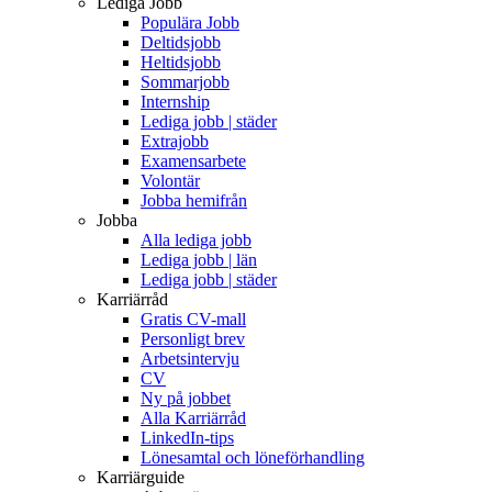
Lediga Jobb
Populära Jobb
Deltidsjobb
Heltidsjobb
Sommarjobb
Internship
Lediga jobb | städer
Extrajobb
Examensarbete
Volontär
Jobba hemifrån
Jobba
Alla lediga jobb
Lediga jobb | län
Lediga jobb | städer
Karriärråd
Gratis CV-mall
Personligt brev
Arbetsintervju
CV
Ny på jobbet
Alla Karriärråd
LinkedIn-tips
Lönesamtal och löneförhandling
Karriärguide