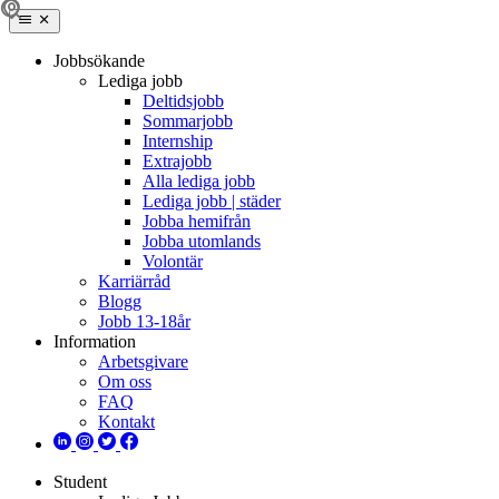
Jobbsökande
Lediga jobb
Deltidsjobb
Sommarjobb
Internship
Extrajobb
Alla lediga jobb
Lediga jobb | städer
Jobba hemifrån
Jobba utomlands
Volontär
Karriärråd
Blogg
Jobb 13-18år
Information
Arbetsgivare
Om oss
FAQ
Kontakt
Student