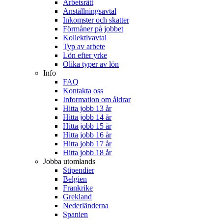
Arbetsrätt
Anställningsavtal
Inkomster och skatter
Förmåner på jobbet
Kollektivavtal
Typ av arbete
Lön efter yrke
Olika typer av lön
Info
FAQ
Kontakta oss
Information om åldrar
Hitta jobb 13 år
Hitta jobb 14 år
Hitta jobb 15 år
Hitta jobb 16 år
Hitta jobb 17 år
Hitta jobb 18 år
Jobba utomlands
Stipendier
Belgien
Frankrike
Grekland
Nederländerna
Spanien