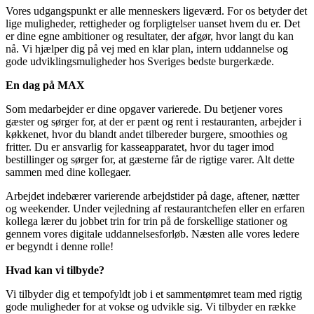
Vores udgangspunkt er alle menneskers ligeværd. For os betyder det
lige muligheder, rettigheder og forpligtelser uanset hvem du er. Det
er dine egne ambitioner og resultater, der afgør, hvor langt du kan
nå. Vi hjælper dig på vej med en klar plan, intern uddannelse og
gode udviklingsmuligheder hos Sveriges bedste burgerkæde.
En dag på MAX
Som medarbejder er dine opgaver varierede. Du betjener vores
gæster og sørger for, at der er pænt og rent i restauranten, arbejder i
køkkenet, hvor du blandt andet tilbereder burgere, smoothies og
fritter. Du er ansvarlig for kasseapparatet, hvor du tager imod
bestillinger og sørger for, at gæsterne får de rigtige varer. Alt dette
sammen med dine kollegaer.
Arbejdet indebærer varierende arbejdstider på dage, aftener, nætter
og weekender. Under vejledning af restaurantchefen eller en erfaren
kollega lærer du jobbet trin for trin på de forskellige stationer og
gennem vores digitale uddannelsesforløb. Næsten alle vores ledere
er begyndt i denne rolle!
Hvad kan vi tilbyde?
Vi tilbyder dig et tempofyldt job i et sammentømret team med rigtig
gode muligheder for at vokse og udvikle sig. Vi tilbyder en række