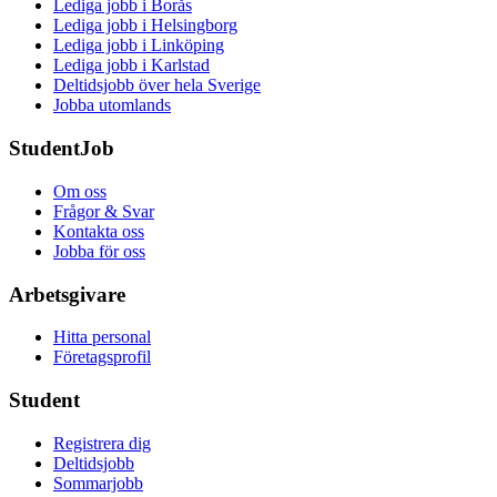
Lediga jobb i Borås
Lediga jobb i Helsingborg
Lediga jobb i Linköping
Lediga jobb i Karlstad
Deltidsjobb över hela Sverige
Jobba utomlands
StudentJob
Om oss
Frågor & Svar
Kontakta oss
Jobba för oss
Arbetsgivare
Hitta personal
Företagsprofil
Student
Registrera dig
Deltidsjobb
Sommarjobb