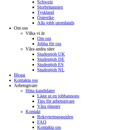
Schweiz
Storbritannien
Tyskland
Österrike
Alla jobb utomlands
Om oss
Vilka vi är
Om oss
Jobba för oss
Våra andra siter
Studentjob UK
Studentjob DE
Studentjob ES
Studentjob NL
Blogg
Kontakta oss
Arbetsgivare
Hitta kandidater
Lägg ut en jobbannons
Tips för arbetsgivare
Våra tjänster
Kontakt
Rekryteringsguiden
FAQ
Kontakta oss