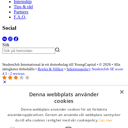
Internship
Tips & råd
Partners
F.A.Q.
Social
Sök
StudentJob International är ett dotterbolag till YoungCapital • © 2026 • Alla
rättigheter förbehålls •
Regler & Villkor
•
Sekretesspolicy
StudentJob SE score
4.5 - 2 reviews
×
Logga in som företag
Denna webbplats använder
cookies
E-post
*
Denna webbplats använder cookies för att förbättra
användarupplevelsen. Genom att använda vår webbplats samtycker
du till alla cookies i enlighet med vår cookiepolicy.
Läs mer
Lösenord