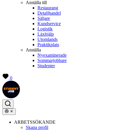
Anställa till
Restaurang
Detaljhandel
Säljare
Kundservice
Logistik
Läxhjälp
Utomlands
Praktikplats
Anställa
Nyexaminerade
Sommarjobbare
Studenter
0
ARBETSSÖKANDE
Skapa profil