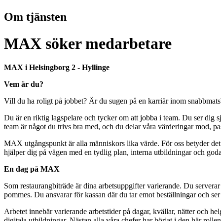
Om tjänsten
MAX söker medarbetare
MAX i Helsingborg 2 - Hyllinge
Vem är du?
Vill du ha roligt på jobbet? Är du sugen på en karriär inom snabbmatsbr
Du är en riktig lagspelare och tycker om att jobba i team. Du ser dig s
team är något du trivs bra med, och du delar våra värderingar mod, 
MAX utgångspunkt är alla människors lika värde. För oss betyder det l
hjälper dig på vägen med en tydlig plan, interna utbildningar och god
En dag på MAX
Som restaurangbiträde är dina arbetsuppgifter varierande. Du serverar vår
pommes. Du ansvarar för kassan där du tar emot beställningar och ser til
Arbetet innebär varierande arbetstider på dagar, kvällar, nätter och he
digitala utbildningar. Nästan alla våra chefer har börjat i den här rollen