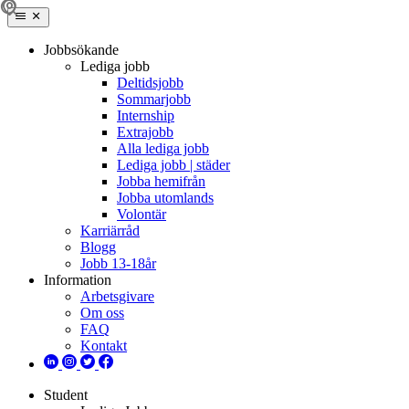
Jobbsökande
Lediga jobb
Deltidsjobb
Sommarjobb
Internship
Extrajobb
Alla lediga jobb
Lediga jobb | städer
Jobba hemifrån
Jobba utomlands
Volontär
Karriärråd
Blogg
Jobb 13-18år
Information
Arbetsgivare
Om oss
FAQ
Kontakt
Student