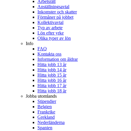
Arbetsrätt
Anställningsavtal
Inkomster och skatter
Förmåner på jobbet
Kollektivavtal
Typ av arbete
Lön efter yrke
Olika typer av lön
Info
FAQ
Kontakta oss
Information om åldrar
Hitta jobb 13 år
Hitta jobb 14 år
Hitta jobb 15 år
Hitta jobb 16 år
Hitta jobb 17 år
Hitta jobb 18 år
Jobba utomlands
Stipendier
Belgien
Frankrike
Grekland
Nederländerna
Spanien