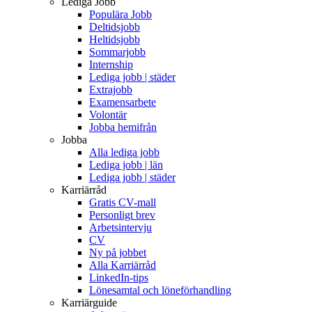
Lediga Jobb
Populära Jobb
Deltidsjobb
Heltidsjobb
Sommarjobb
Internship
Lediga jobb | städer
Extrajobb
Examensarbete
Volontär
Jobba hemifrån
Jobba
Alla lediga jobb
Lediga jobb | län
Lediga jobb | städer
Karriärråd
Gratis CV-mall
Personligt brev
Arbetsintervju
CV
Ny på jobbet
Alla Karriärråd
LinkedIn-tips
Lönesamtal och löneförhandling
Karriärguide