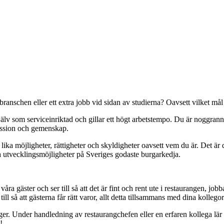
anschen eller ett extra jobb vid sidan av studierna? Oavsett vilket mål d
jälv som serviceinriktad och gillar ett högt arbetstempo. Du är noggrann
passion och gemenskap.
ika möjligheter, rättigheter och skyldigheter oavsett vem du är. Det är
a utvecklingsmöjligheter på Sveriges godaste burgarkedja.
a gäster och ser till så att det är fint och rent ute i restaurangen, jobb
l så att gästerna får rätt varor, allt detta tillsammans med dina kollegor
lger. Under handledning av restaurangchefen eller en erfaren kollega lär
!