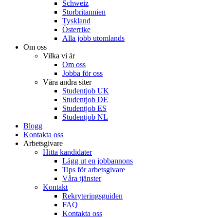
Schweiz
Storbritannien
Tyskland
Österrike
Alla jobb utomlands
Om oss
Vilka vi är
Om oss
Jobba för oss
Våra andra siter
Studentjob UK
Studentjob DE
Studentjob ES
Studentjob NL
Blogg
Kontakta oss
Arbetsgivare
Hitta kandidater
Lägg ut en jobbannons
Tips för arbetsgivare
Våra tjänster
Kontakt
Rekryteringsguiden
FAQ
Kontakta oss