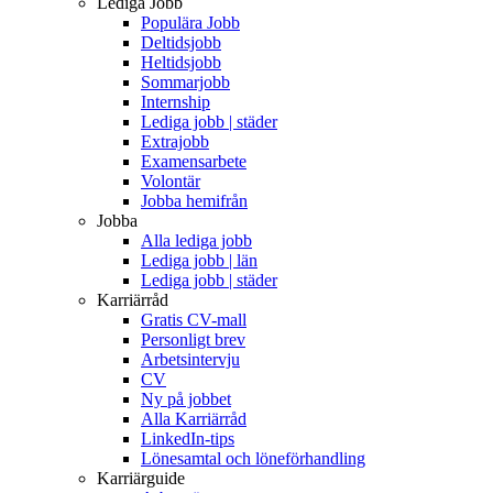
Lediga Jobb
Populära Jobb
Deltidsjobb
Heltidsjobb
Sommarjobb
Internship
Lediga jobb | städer
Extrajobb
Examensarbete
Volontär
Jobba hemifrån
Jobba
Alla lediga jobb
Lediga jobb | län
Lediga jobb | städer
Karriärråd
Gratis CV-mall
Personligt brev
Arbetsintervju
CV
Ny på jobbet
Alla Karriärråd
LinkedIn-tips
Lönesamtal och löneförhandling
Karriärguide