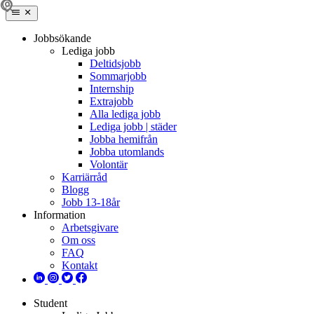
Jobbsökande
Lediga jobb
Deltidsjobb
Sommarjobb
Internship
Extrajobb
Alla lediga jobb
Lediga jobb | städer
Jobba hemifrån
Jobba utomlands
Volontär
Karriärråd
Blogg
Jobb 13-18år
Information
Arbetsgivare
Om oss
FAQ
Kontakt
Student