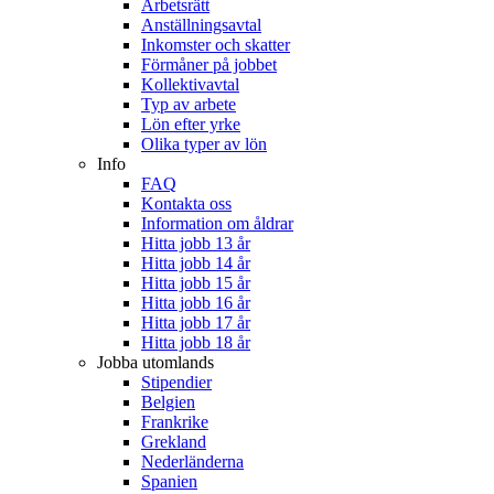
Arbetsrätt
Anställningsavtal
Inkomster och skatter
Förmåner på jobbet
Kollektivavtal
Typ av arbete
Lön efter yrke
Olika typer av lön
Info
FAQ
Kontakta oss
Information om åldrar
Hitta jobb 13 år
Hitta jobb 14 år
Hitta jobb 15 år
Hitta jobb 16 år
Hitta jobb 17 år
Hitta jobb 18 år
Jobba utomlands
Stipendier
Belgien
Frankrike
Grekland
Nederländerna
Spanien