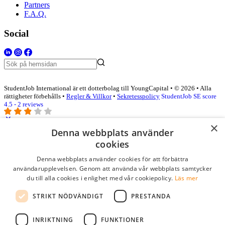
Partners
F.A.Q.
Social
StudentJob International är ett dotterbolag till YoungCapital • © 2026 • Alla
rättigheter förbehålls •
Regler & Villkor
•
Sekretesspolicy
StudentJob SE score
4.5 - 2 reviews
×
Denna webbplats använder
Logga in som företag
cookies
Denna webbplats använder cookies för att förbättra
E-post
*
användarupplevelsen. Genom att använda vår webbplats samtycker
du till alla cookies i enlighet med vår cookiepolicy.
Läs mer
Lösenord
STRIKT NÖDVÄNDIGT
PRESTANDA
kom ihåg mig
glömt ditt lösenord?
logga in
INRIKTNING
FUNKTIONER