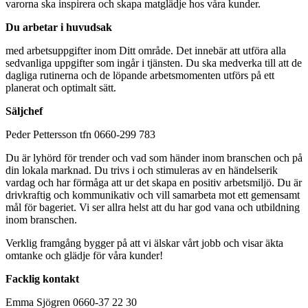
varorna ska inspirera och skapa matglädje hos våra kunder.
Du arbetar i huvudsak
med arbetsuppgifter inom Ditt område. Det innebär att utföra alla
sedvanliga uppgifter som ingår i tjänsten. Du ska medverka till att de
dagliga rutinerna och de löpande arbetsmomenten utförs på ett
planerat och optimalt sätt.
Säljchef
Peder Pettersson tfn 0660-299 783
Du är lyhörd för trender och vad som händer inom branschen och på
din lokala marknad. Du trivs i och stimuleras av en händelserik
vardag och har förmåga att ur det skapa en positiv arbetsmiljö. Du är
drivkraftig och kommunikativ och vill samarbeta mot ett gemensamt
mål för bageriet. Vi ser allra helst att du har god vana och utbildning
inom branschen.
Verklig framgång bygger på att vi älskar vårt jobb och visar äkta
omtanke och glädje för våra kunder!
Facklig kontakt
Emma Sjögren 0660-37 22 30