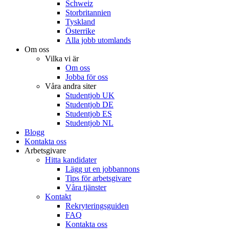
Schweiz
Storbritannien
Tyskland
Österrike
Alla jobb utomlands
Om oss
Vilka vi är
Om oss
Jobba för oss
Våra andra siter
Studentjob UK
Studentjob DE
Studentjob ES
Studentjob NL
Blogg
Kontakta oss
Arbetsgivare
Hitta kandidater
Lägg ut en jobbannons
Tips för arbetsgivare
Våra tjänster
Kontakt
Rekryteringsguiden
FAQ
Kontakta oss