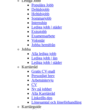
Lediga Jobb
Populära Jobb
Deltidsjobb
Heltidsjobb
Sommarjobb
Internship
Lediga jobb | städer
Extrajobb
Examensarbete
Volontär
Jobba hemifrån
Jobba
Alla lediga jobb
Lediga jobb | län
Lediga jobb | städer
Karriärråd
Gratis CV-mall
Personligt brev
Arbetsintervju
CV
Ny på jobbet
Alla Karriärråd
LinkedIn-tips
Lönesamtal och löneförhandling
Karriärguide