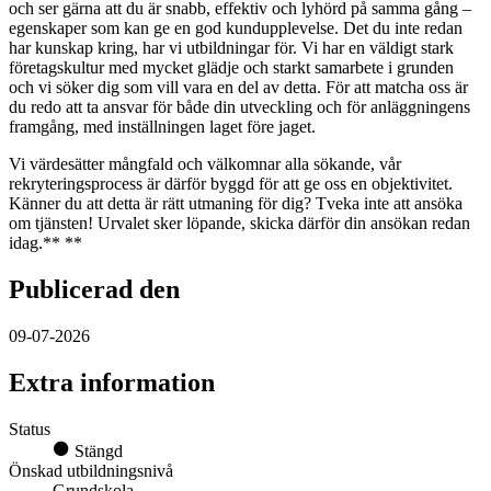
och ser gärna att du är snabb, effektiv och lyhörd på samma gång –
egenskaper som kan ge en god kundupplevelse. Det du inte redan
har kunskap kring, har vi utbildningar för. Vi har en väldigt stark
företagskultur med mycket glädje och starkt samarbete i grunden
och vi söker dig som vill vara en del av detta. För att matcha oss är
du redo att ta ansvar för både din utveckling och för anläggningens
framgång, med inställningen laget före jaget.
Vi värdesätter mångfald och välkomnar alla sökande, vår
rekryteringsprocess är därför byggd för att ge oss en objektivitet.
Känner du att detta är rätt utmaning för dig? Tveka inte att ansöka
om tjänsten! Urvalet sker löpande, skicka därför din ansökan redan
idag.** **
Publicerad den
09-07-2026
Extra information
Status
Stängd
Önskad utbildningsnivå
Grundskola