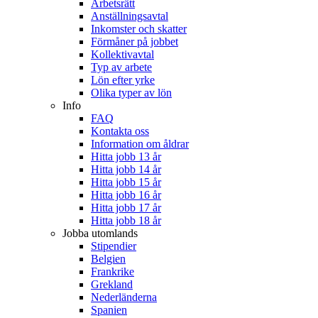
Arbetsrätt
Anställningsavtal
Inkomster och skatter
Förmåner på jobbet
Kollektivavtal
Typ av arbete
Lön efter yrke
Olika typer av lön
Info
FAQ
Kontakta oss
Information om åldrar
Hitta jobb 13 år
Hitta jobb 14 år
Hitta jobb 15 år
Hitta jobb 16 år
Hitta jobb 17 år
Hitta jobb 18 år
Jobba utomlands
Stipendier
Belgien
Frankrike
Grekland
Nederländerna
Spanien