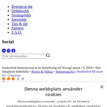
Registrera dig
Deltidsjobb
Sommarjobb
Internship
Tips & råd
Partners
F.A.Q.
Social
StudentJob International är ett dotterbolag till YoungCapital • © 2026 • Alla
rättigheter förbehålls •
Regler & Villkor
•
Sekretesspolicy
StudentJob SE score
4.5 - 2 reviews
×
Denna webbplats använder
Logga in som företag
cookies
Denna webbplats använder cookies för att förbättra
E-post
*
användarupplevelsen. Genom att använda vår webbplats samtycker