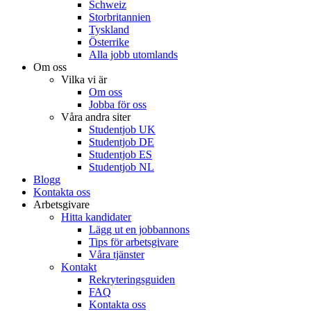
Schweiz
Storbritannien
Tyskland
Österrike
Alla jobb utomlands
Om oss
Vilka vi är
Om oss
Jobba för oss
Våra andra siter
Studentjob UK
Studentjob DE
Studentjob ES
Studentjob NL
Blogg
Kontakta oss
Arbetsgivare
Hitta kandidater
Lägg ut en jobbannons
Tips för arbetsgivare
Våra tjänster
Kontakt
Rekryteringsguiden
FAQ
Kontakta oss