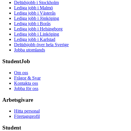
Deltidsjobb i Stockholm
Lediga jobb i Malmö
Lediga jobb i Västerås
Lediga jobb i Jönköping
Lediga jobb i Borås
Lediga jobb i Helsingborg
Lediga jobb i Linköping
Lediga jobb i Karlstad
Deltidsjobb över hela Sverige
Jobba utomlands
StudentJob
Om oss
Frågor & Svar
Kontakta oss
Jobba för oss
Arbetsgivare
Hitta personal
Företagsprofil
Student