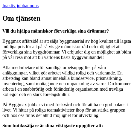
Inaktiv jobbannons
Om tjänsten
Vill du hjälpa människor förverkliga sina drömmar?
Byggmax affärsidé är att sälja byggmaterial av hög kvalitet till lägsta
möjliga pris för att på så vis ge människor råd och möjlighet att
förverkliga sina byggdrömmar. Vi erbjuder dig en möjlighet att bidra
på vår resa mot att bli världens bästa byggvaruhandel!
Alla medarbetare utför samtliga arbetsuppgifter på våra
anläggningar, vilket gör arbetet väldigt roligt och varierande. En
arbetsdag kan bland annat innehålla kundservice, prismärkning,
inventering, samt mottagande och uppackning av varor. Du kommer
arbeta i en snabbrörlig och föränderlig organisation med trevliga
kollegor och en stark företagskultur!
På Byggmax jobbar vi med friskvård och för att ha en god balans i
livet. Vi hittar på roliga teamaktiviteter ihop för att stärka gruppen
och hos oss finns det alltid möjlighet för utveckling.
Som butikssäljare är dina viktigaste uppgifter att: