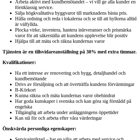
Arbeta aktivt med kundbemötandet – vi vill ge alla kunder en
förstklassig service.
Sälja högkvalitativa byggvaror till marknadens bästa pris.
Hålla ordning och reda i lokalerna och se till att hyllorna alltid
är välfyllda.
Plocka virke, inventera, hantera inleveranser och prismärka
varor för att säkerställa att kundens upplevelse blir positiv
Hjälpa till att mäta och räkna kundernas varor
Tjänsten är en tillsvidareanställning på 30% med extra timmar.
Kvalifikationer:
Ha ett intresse av renovering och bygg, detaljhandel och
kundbemötande
Drivs av försäljning och att överträffa kundens förväntningar
B-Körkort
Kunna räkna och mäta kundernas varor obehindrat
Har goda kunskaper i svenska och kan göra sig förstådd på
engelska
Tillgänglig att arbeta under anläggningens öppettider
Kan stå för och arbeta efter våra värderingar
Önskvärda personliga egenskaper:
Serviceinriktad – har en vilja att arbeta med service och