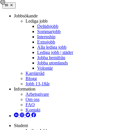
Jobbsökande
Lediga jobb
Deltidsjobb
Sommarjobb
Internship
Extrajobb
Alla lediga jobb
Lediga jobb | städer
Jobba hemifrån
Jobba utomlands
Volontär
Karriärråd
Blogg
Jobb 13-18år
Information
Arbetsgivare
Om oss
FAQ
Kontakt
Student