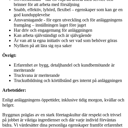
brinner för att arbeta med försäljning
Snabb, effektiv, lyhörd, flexibel – egenskaper som kan ge en
god kundupplevelse
Ansvarstagande - för egen utveckling och för anläggningens
framgång – inställningen laget före jaget
Har driv och engagemang för anläggningen
Kan arbeta självständigt och är självgående
Är van att ta egna initiativ och ser vad som behöver göras
Nyfiken på att lära sig nya saker
Övrigt:
Erfarenhet av bygg, detaljhandel och kundbemötande är
meriterande
Truckvana är meriterande
Truckutbildning och körtillstånd ges internt på anläggningen
Arbetstider:
Enligt anläggningens öppettider, inklusive tidig morgon, kvällar och
helger.
Byggmax präglas av en stark företagskultur där respekt och trivsel
på jobbet är viktiga ingredienser och där varje individ förväntas
bidra. Vi värdesätter dina personliga egenskaper framför erfarenhet