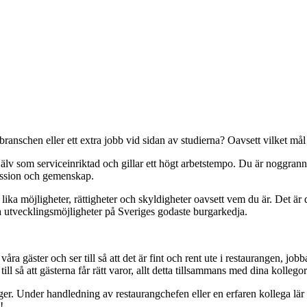
ranschen eller ett extra jobb vid sidan av studierna? Oavsett vilket mål 
jälv som serviceinriktad och gillar ett högt arbetstempo. Du är noggrann
passion och gemenskap.
ika möjligheter, rättigheter och skyldigheter oavsett vem du är. Det är
a utvecklingsmöjligheter på Sveriges godaste burgarkedja.
a gäster och ser till så att det är fint och rent ute i restaurangen, jobb
l så att gästerna får rätt varor, allt detta tillsammans med dina kollego
lger. Under handledning av restaurangchefen eller en erfaren kollega lär
!