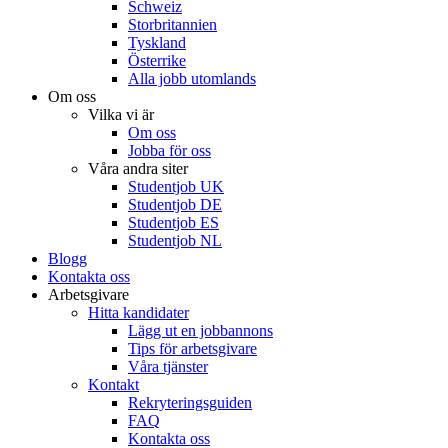
Schweiz
Storbritannien
Tyskland
Österrike
Alla jobb utomlands
Om oss
Vilka vi är
Om oss
Jobba för oss
Våra andra siter
Studentjob UK
Studentjob DE
Studentjob ES
Studentjob NL
Blogg
Kontakta oss
Arbetsgivare
Hitta kandidater
Lägg ut en jobbannons
Tips för arbetsgivare
Våra tjänster
Kontakt
Rekryteringsguiden
FAQ
Kontakta oss