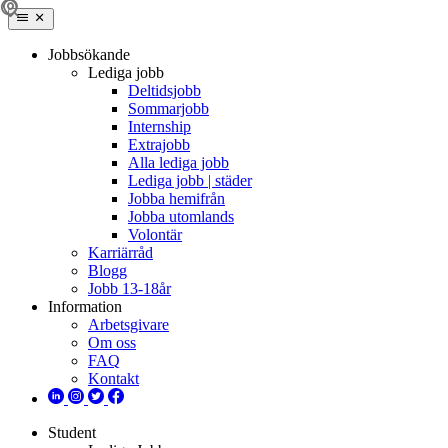
Jobbsökande
Lediga jobb
Deltidsjobb
Sommarjobb
Internship
Extrajobb
Alla lediga jobb
Lediga jobb | städer
Jobba hemifrån
Jobba utomlands
Volontär
Karriärråd
Blogg
Jobb 13-18år
Information
Arbetsgivare
Om oss
FAQ
Kontakt
Student