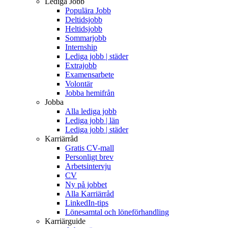
Lediga Jobb
Populära Jobb
Deltidsjobb
Heltidsjobb
Sommarjobb
Internship
Lediga jobb | städer
Extrajobb
Examensarbete
Volontär
Jobba hemifrån
Jobba
Alla lediga jobb
Lediga jobb | län
Lediga jobb | städer
Karriärråd
Gratis CV-mall
Personligt brev
Arbetsintervju
CV
Ny på jobbet
Alla Karriärråd
LinkedIn-tips
Lönesamtal och löneförhandling
Karriärguide