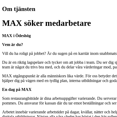
Om tjänsten
MAX söker medarbetare
MAX i Ödeshög
Vem är du?
Vill du ha roligt på jobbet? Är du sugen på en karriär inom snabbmatsb
Du är en riktig lagspelare och tycker om att jobba i team. Du ser dig s
team är något du trivs bra med, och du delar våra värderingar mod, 
MAX utgångspunkt är alla människors lika värde. För oss betyder det l
hjälper dig på vägen med en tydlig plan, interna utbildningar och god
En dag på MAX
Som restaurangbiträde är dina arbetsuppgifter varierande. Du serverar vår
pommes. Du ansvarar för kassan där du tar emot beställningar och ser til
Arbetet innebär varierande arbetstider på dagar, kvällar, nätter och he
digitala utbildningar. Nästan alla våra chefer har börjat i den här rollen