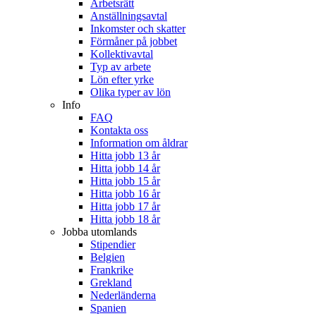
Arbetsrätt
Anställningsavtal
Inkomster och skatter
Förmåner på jobbet
Kollektivavtal
Typ av arbete
Lön efter yrke
Olika typer av lön
Info
FAQ
Kontakta oss
Information om åldrar
Hitta jobb 13 år
Hitta jobb 14 år
Hitta jobb 15 år
Hitta jobb 16 år
Hitta jobb 17 år
Hitta jobb 18 år
Jobba utomlands
Stipendier
Belgien
Frankrike
Grekland
Nederländerna
Spanien