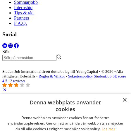
Sommarjobb
Internship
Tips & råd
Partners
F.A.Q.
Social
Sök
StudentJob International är ett dotterbolag till YoungCapital • © 2026 • Alla
rättigheter förbehålls •
Regler & Villkor
•
Sekretesspolicy
StudentJob SE score
4.5 - 2 reviews
×
Logga in som företag
Denna webbplats använder
cookies
E-post
*
Denna webbplats använder cookies för att förbättra
användarupplevelsen. Genom att använda vår webbplats samtycker
du till alla cookies i enlighet med vår cookiepolicy.
Läs mer
Lösenord