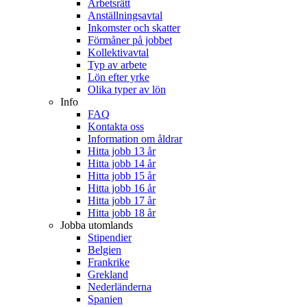
Arbetsrätt
Anställningsavtal
Inkomster och skatter
Förmåner på jobbet
Kollektivavtal
Typ av arbete
Lön efter yrke
Olika typer av lön
Info
FAQ
Kontakta oss
Information om åldrar
Hitta jobb 13 år
Hitta jobb 14 år
Hitta jobb 15 år
Hitta jobb 16 år
Hitta jobb 17 år
Hitta jobb 18 år
Jobba utomlands
Stipendier
Belgien
Frankrike
Grekland
Nederländerna
Spanien