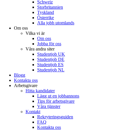
Schweiz
Storbritannien
Tyskland
Österrike
Alla jobb utomlands
Om oss
Vilka vi är
Om oss
Jobba för oss
Våra andra siter
Studentjob UK
Studentjob DE
Studentjob ES
Studentjob NL
Blogg
Kontakta oss
Arbetsgivare
Hitta kandidater
Lägg ut en jobbannons
Tips för arbetsgivare
Våra tjänster
Kontakt
Rekryteringsguiden
FAQ
Kontakta oss