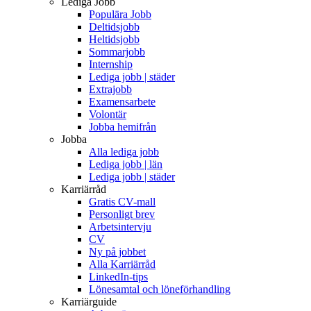
Lediga Jobb
Populära Jobb
Deltidsjobb
Heltidsjobb
Sommarjobb
Internship
Lediga jobb | städer
Extrajobb
Examensarbete
Volontär
Jobba hemifrån
Jobba
Alla lediga jobb
Lediga jobb | län
Lediga jobb | städer
Karriärråd
Gratis CV-mall
Personligt brev
Arbetsintervju
CV
Ny på jobbet
Alla Karriärråd
LinkedIn-tips
Lönesamtal och löneförhandling
Karriärguide