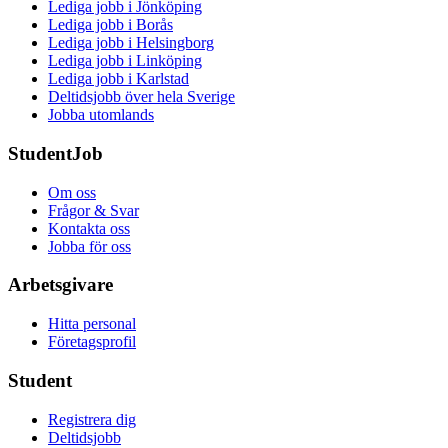
Lediga jobb i Jönköping
Lediga jobb i Borås
Lediga jobb i Helsingborg
Lediga jobb i Linköping
Lediga jobb i Karlstad
Deltidsjobb över hela Sverige
Jobba utomlands
StudentJob
Om oss
Frågor & Svar
Kontakta oss
Jobba för oss
Arbetsgivare
Hitta personal
Företagsprofil
Student
Registrera dig
Deltidsjobb