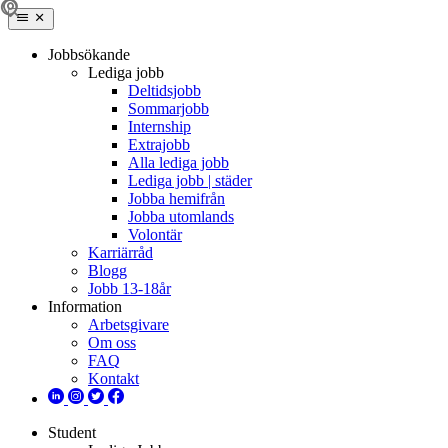
Jobbsökande
Lediga jobb
Deltidsjobb
Sommarjobb
Internship
Extrajobb
Alla lediga jobb
Lediga jobb | städer
Jobba hemifrån
Jobba utomlands
Volontär
Karriärråd
Blogg
Jobb 13-18år
Information
Arbetsgivare
Om oss
FAQ
Kontakt
Student