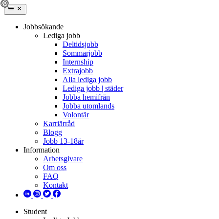
Jobbsökande
Lediga jobb
Deltidsjobb
Sommarjobb
Internship
Extrajobb
Alla lediga jobb
Lediga jobb | städer
Jobba hemifrån
Jobba utomlands
Volontär
Karriärråd
Blogg
Jobb 13-18år
Information
Arbetsgivare
Om oss
FAQ
Kontakt
Student