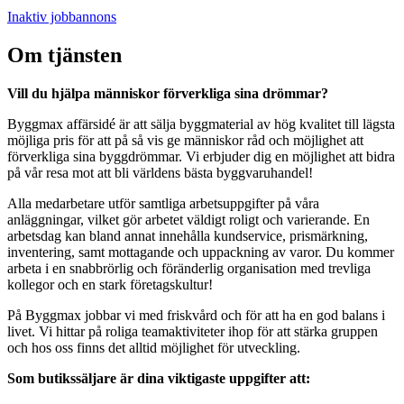
Inaktiv jobbannons
Om tjänsten
Vill du hjälpa människor förverkliga sina drömmar?
Byggmax affärsidé är att sälja byggmaterial av hög kvalitet till lägsta
möjliga pris för att på så vis ge människor råd och möjlighet att
förverkliga sina byggdrömmar. Vi erbjuder dig en möjlighet att bidra
på vår resa mot att bli världens bästa byggvaruhandel!
Alla medarbetare utför samtliga arbetsuppgifter på våra
anläggningar, vilket gör arbetet väldigt roligt och varierande. En
arbetsdag kan bland annat innehålla kundservice, prismärkning,
inventering, samt mottagande och uppackning av varor. Du kommer
arbeta i en snabbrörlig och föränderlig organisation med trevliga
kollegor och en stark företagskultur!
På Byggmax jobbar vi med friskvård och för att ha en god balans i
livet. Vi hittar på roliga teamaktiviteter ihop för att stärka gruppen
och hos oss finns det alltid möjlighet för utveckling.
Som butikssäljare är dina viktigaste uppgifter att: