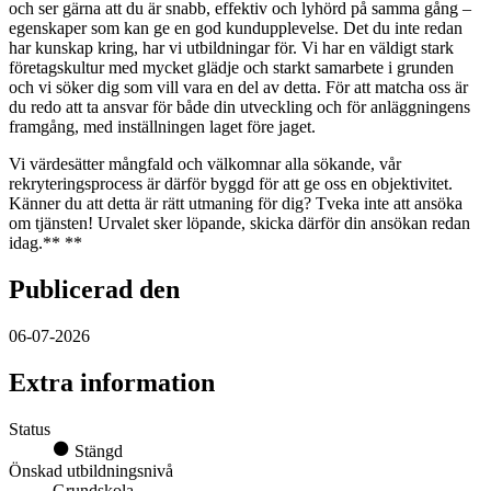
och ser gärna att du är snabb, effektiv och lyhörd på samma gång –
egenskaper som kan ge en god kundupplevelse. Det du inte redan
har kunskap kring, har vi utbildningar för. Vi har en väldigt stark
företagskultur med mycket glädje och starkt samarbete i grunden
och vi söker dig som vill vara en del av detta. För att matcha oss är
du redo att ta ansvar för både din utveckling och för anläggningens
framgång, med inställningen laget före jaget.
Vi värdesätter mångfald och välkomnar alla sökande, vår
rekryteringsprocess är därför byggd för att ge oss en objektivitet.
Känner du att detta är rätt utmaning för dig? Tveka inte att ansöka
om tjänsten! Urvalet sker löpande, skicka därför din ansökan redan
idag.** **
Publicerad den
06-07-2026
Extra information
Status
Stängd
Önskad utbildningsnivå
Grundskola