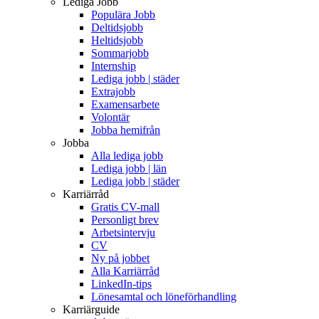
Lediga Jobb
Populära Jobb
Deltidsjobb
Heltidsjobb
Sommarjobb
Internship
Lediga jobb | städer
Extrajobb
Examensarbete
Volontär
Jobba hemifrån
Jobba
Alla lediga jobb
Lediga jobb | län
Lediga jobb | städer
Karriärråd
Gratis CV-mall
Personligt brev
Arbetsintervju
CV
Ny på jobbet
Alla Karriärråd
LinkedIn-tips
Lönesamtal och löneförhandling
Karriärguide