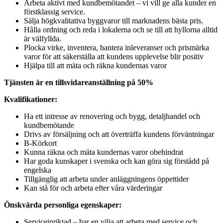
Arbeta aktivt med kundbemötandet – vi vill ge alla kunder en
förstklassig service.
Sälja högkvalitativa byggvaror till marknadens bästa pris.
Hålla ordning och reda i lokalerna och se till att hyllorna alltid
är välfyllda.
Plocka virke, inventera, hantera inleveranser och prismärka
varor för att säkerställa att kundens upplevelse blir positiv
Hjälpa till att mäta och räkna kundernas varor
Tjänsten är en tillsvidareanställning på 50%
Kvalifikationer:
Ha ett intresse av renovering och bygg, detaljhandel och
kundbemötande
Drivs av försäljning och att överträffa kundens förväntningar
B-Körkort
Kunna räkna och mäta kundernas varor obehindrat
Har goda kunskaper i svenska och kan göra sig förstådd på
engelska
Tillgänglig att arbeta under anläggningens öppettider
Kan stå för och arbeta efter våra värderingar
Önskvärda personliga egenskaper:
Serviceinriktad – har en vilja att arbeta med service och