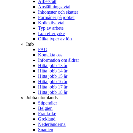
Arbetsrätt
Anställningsavtal
Inkomster och skatter
Förmåner på jobbet
Kollektivavtal
Typ av arbete
Lön efter yrke
Olika typer av lön
Info
FAQ
Kontakta oss
Information om åldrar
Hitta jobb 13 år
Hitta jobb 14 år
Hitta jobb 15 år
Hitta jobb 16 år
Hitta jobb 17 år
Hitta jobb 18 år
Jobba utomlands
Stipendier
Belgien
Frankrike
Grekland
Nederländerna
Spanien