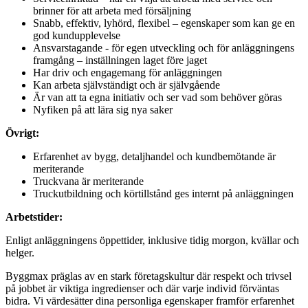
brinner för att arbeta med försäljning
Snabb, effektiv, lyhörd, flexibel – egenskaper som kan ge en
god kundupplevelse
Ansvarstagande - för egen utveckling och för anläggningens
framgång – inställningen laget före jaget
Har driv och engagemang för anläggningen
Kan arbeta självständigt och är självgående
Är van att ta egna initiativ och ser vad som behöver göras
Nyfiken på att lära sig nya saker
Övrigt:
Erfarenhet av bygg, detaljhandel och kundbemötande är
meriterande
Truckvana är meriterande
Truckutbildning och körtillstånd ges internt på anläggningen
Arbetstider:
Enligt anläggningens öppettider, inklusive tidig morgon, kvällar och
helger.
Byggmax präglas av en stark företagskultur där respekt och trivsel
på jobbet är viktiga ingredienser och där varje individ förväntas
bidra. Vi värdesätter dina personliga egenskaper framför erfarenhet