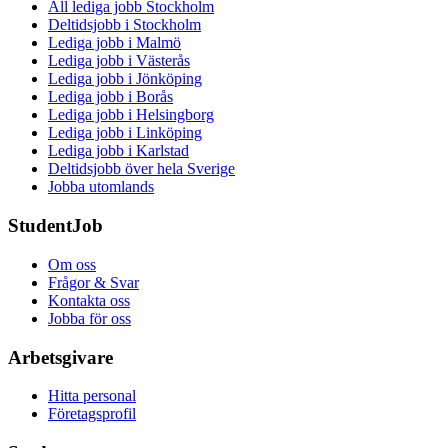
All lediga jobb Stockholm
Deltidsjobb i Stockholm
Lediga jobb i Malmö
Lediga jobb i Västerås
Lediga jobb i Jönköping
Lediga jobb i Borås
Lediga jobb i Helsingborg
Lediga jobb i Linköping
Lediga jobb i Karlstad
Deltidsjobb över hela Sverige
Jobba utomlands
StudentJob
Om oss
Frågor & Svar
Kontakta oss
Jobba för oss
Arbetsgivare
Hitta personal
Företagsprofil