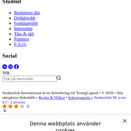
Student
Registrera dig
Deltidsjobb
Sommarjobb
Internship
Tips & råd
Partners
F.A.Q.
Social
Sök
StudentJob International är ett dotterbolag till YoungCapital • © 2026 • Alla
rättigheter förbehålls •
Regler & Villkor
•
Sekretesspolicy
StudentJob SE score
4.5 - 2 reviews
×
Logga in som företag
Denna webbplats använder
cookies