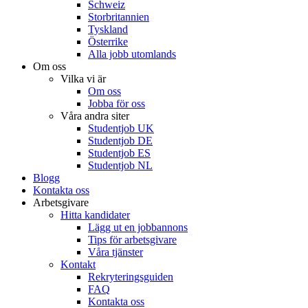
Schweiz
Storbritannien
Tyskland
Österrike
Alla jobb utomlands
Om oss
Vilka vi är
Om oss
Jobba för oss
Våra andra siter
Studentjob UK
Studentjob DE
Studentjob ES
Studentjob NL
Blogg
Kontakta oss
Arbetsgivare
Hitta kandidater
Lägg ut en jobbannons
Tips för arbetsgivare
Våra tjänster
Kontakt
Rekryteringsguiden
FAQ
Kontakta oss