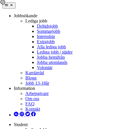
Jobbsökande
Lediga jobb
Deltidsjobb
Sommarjobb
Internship
Extrajobb
Alla lediga jobb
Lediga jobb | städer
Jobba hemifrån
Jobba utomlands
Volontär
Karriärråd
Blogg
Jobb 13-18år
Information
Arbetsgivare
Om oss
FAQ
Kontakt
Student