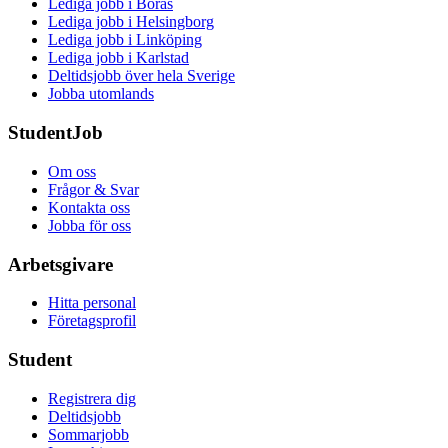
Lediga jobb i Borås
Lediga jobb i Helsingborg
Lediga jobb i Linköping
Lediga jobb i Karlstad
Deltidsjobb över hela Sverige
Jobba utomlands
StudentJob
Om oss
Frågor & Svar
Kontakta oss
Jobba för oss
Arbetsgivare
Hitta personal
Företagsprofil
Student
Registrera dig
Deltidsjobb
Sommarjobb