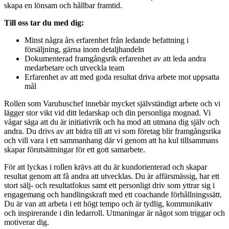
skapa en lönsam och hållbar framtid.
Till oss tar du med dig:
Minst några års erfarenhet från ledande befattning i
försäljning, gärna inom detaljhandeln
Dokumenterad framgångsrik erfarenhet av att leda andra
medarbetare och utveckla team
Erfarenhet av att med goda resultat driva arbete mot uppsatta
mål
Rollen som Varuhuschef innebär mycket självständigt arbete och vi
lägger stor vikt vid ditt ledarskap och din personliga mognad. Vi
vågar säga att du är initiativrik och ha mod att utmana dig själv och
andra. Du drivs av att bidra till att vi som företag blir framgångsrika
och vill vara i ett sammanhang där vi genom att ha kul tillsammans
skapar förutsättningar för ett gott samarbete.
För att lyckas i rollen krävs att du är kundorienterad och skapar
resultat genom att få andra att utvecklas. Du är affärsmässig, har ett
stort sälj- och resultatfokus samt ett personligt driv som yttrar sig i
engagemang och handlingskraft med ett coachande förhållningssätt.
Du är van att arbeta i ett högt tempo och är tydlig, kommunikativ
och inspirerande i din ledarroll. Utmaningar är något som triggar och
motiverar dig.