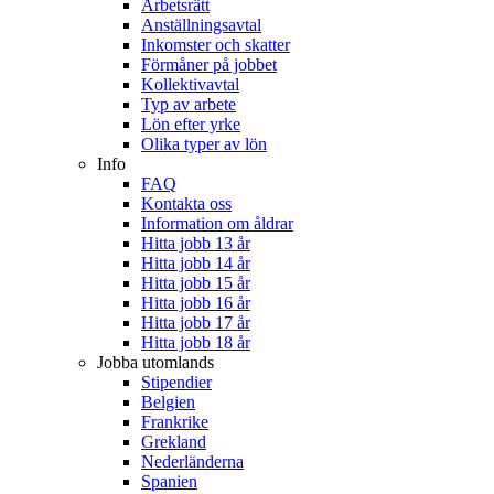
Arbetsrätt
Anställningsavtal
Inkomster och skatter
Förmåner på jobbet
Kollektivavtal
Typ av arbete
Lön efter yrke
Olika typer av lön
Info
FAQ
Kontakta oss
Information om åldrar
Hitta jobb 13 år
Hitta jobb 14 år
Hitta jobb 15 år
Hitta jobb 16 år
Hitta jobb 17 år
Hitta jobb 18 år
Jobba utomlands
Stipendier
Belgien
Frankrike
Grekland
Nederländerna
Spanien