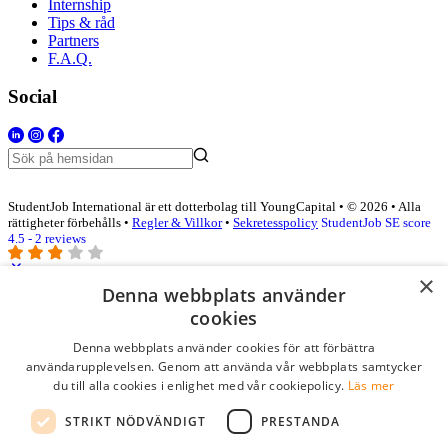
Internship
Tips & råd
Partners
F.A.Q.
Social
StudentJob International är ett dotterbolag till YoungCapital • © 2026 • Alla
rättigheter förbehålls •
Regler & Villkor
•
Sekretesspolicy
StudentJob SE score
4.5 - 2 reviews
×
Denna webbplats använder
Logga in som företag
cookies
Denna webbplats använder cookies för att förbättra
E-post
*
användarupplevelsen. Genom att använda vår webbplats samtycker
du till alla cookies i enlighet med vår cookiepolicy.
Läs mer
Lösenord
STRIKT NÖDVÄNDIGT
PRESTANDA
kom ihåg mig
glömt ditt lösenord?