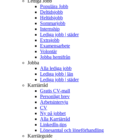
Lediga Jobb
Populära Jobb
Deltidsjobb
Heltidsjobb
Sommarjobb
Internship
Lediga jobb | städer
Extrajobb
Examensarbete
Volontär
Jobba hemifrån
Jobba
Alla lediga jobb
Lediga jobb | län
Lediga jobb | städer
Karriärråd
Gratis CV-mall
Personligt brev
Arbetsintervju
CV
Ny på jobbet
Alla Karriärråd
LinkedIn-tips
Lönesamtal och löneförhandling
Karriärguide