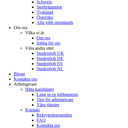
Schweiz
Storbritannien
Tyskland
Österrike
Alla jobb utomlands
Om oss
Vilka vi är
Om oss
Jobba för oss
Våra andra siter
Studentjob UK
Studentjob DE
Studentjob ES
Studentjob NL
Blogg
Kontakta oss
Arbetsgivare
Hitta kandidater
Lägg ut en jobbannons
Tips för arbetsgivare
Våra tjänster
Kontakt
Rekryteringsguiden
FAQ
Kontakta oss