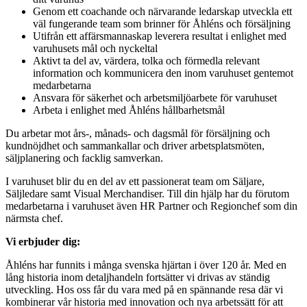
Genom ett coachande och närvarande ledarskap utveckla ett
väl fungerande team som brinner för Åhléns och försäljning
Utifrån ett affärsmannaskap leverera resultat i enlighet med
varuhusets mål och nyckeltal
Aktivt ta del av, värdera, tolka och förmedla relevant
information och kommunicera den inom varuhuset gentemot
medarbetarna
Ansvara för säkerhet och arbetsmiljöarbete för varuhuset
Arbeta i enlighet med Åhléns hållbarhetsmål
Du arbetar mot års-, månads- och dagsmål för försäljning och
kundnöjdhet och sammankallar och driver arbetsplatsmöten,
säljplanering och facklig samverkan.
I varuhuset blir du en del av ett passionerat team om Säljare,
Säljledare samt Visual Merchandiser. Till din hjälp har du förutom
medarbetarna i varuhuset även HR Partner och Regionchef som din
närmsta chef.
Vi erbjuder dig:
Åhléns har funnits i många svenska hjärtan i över 120 år. Med en
lång historia inom detaljhandeln fortsätter vi drivas av ständig
utveckling. Hos oss får du vara med på en spännande resa där vi
kombinerar vår historia med innovation och nya arbetssätt för att